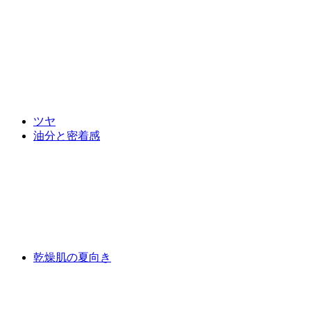
ツヤ
油分と密着感
乾燥肌の夏向き