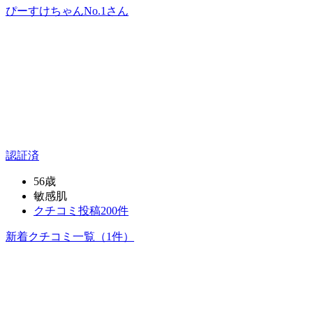
ぴーすけちゃんNo.1
さん
認証済
56歳
敏感肌
クチコミ投稿200件
新着クチコミ一覧
（1件）