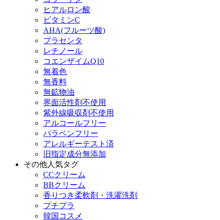
ヒアルロン酸
ビタミンC
AHA(フルーツ酸)
プラセンタ
レチノール
コエンザイムQ10
無着色
無香料
無鉱物油
界面活性剤不使用
紫外線吸収剤不使用
アルコールフリー
パラベンフリー
アレルギーテスト済
旧指定成分無添加
その他人気タグ
CCクリーム
BBクリーム
香りつき柔軟剤・洗濯洗剤
プチプラ
韓国コスメ