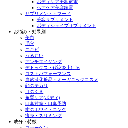
ボディケア美容家電
ヘアケア美容家電
サプリメント・フード
美容サプリメント
ボディシェイプサプリメント
お悩み・効果別
美白
毛穴
ニキビ
うるおい
アンチエイジング
デトックス・代謝を上げる
コストパフォーマンス
自然派化粧品・オーガニックコスメ
顔のテカリ
目のくま
角質ケア(ボディ)
口臭対策・口臭予防
歯のホワイトニング
痩身・スリミング
成分・特徴
コラーゲン