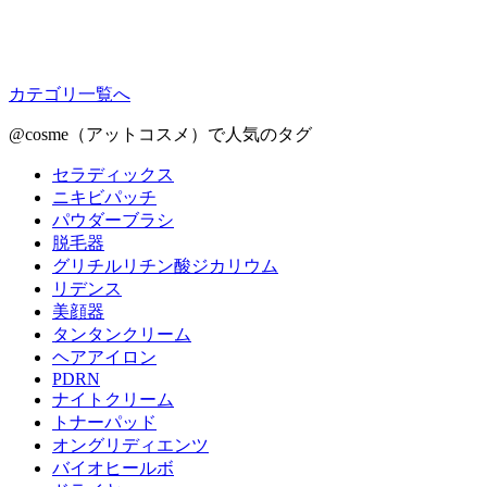
カテゴリ一覧へ
@cosme（アットコスメ）で人気のタグ
セラディックス
ニキビパッチ
パウダーブラシ
脱毛器
グリチルリチン酸ジカリウム
リデンス
美顔器
タンタンクリーム
ヘアアイロン
PDRN
ナイトクリーム
トナーパッド
オングリディエンツ
バイオヒールボ