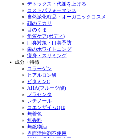
デトックス・代謝を上げる
コストパフォーマンス
自然派化粧品・オーガニックコスメ
顔のテカリ
目のくま
角質ケア(ボディ)
口臭対策・口臭予防
歯のホワイトニング
痩身・スリミング
成分・特徴
コラーゲン
ヒアルロン酸
ビタミンC
AHA(フルーツ酸)
プラセンタ
レチノール
コエンザイムQ10
無着色
無香料
無鉱物油
界面活性剤不使用