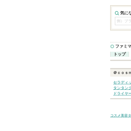
気に
ファミ
トップ
＠ｃｏｓ
セラディ
タンタン
ドライヤ
コスメ美容