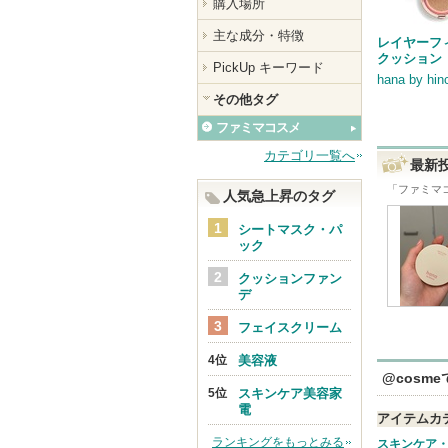
購入場所
主な成分・特徴
レイヤーフ
クッション
PickUp キーワード
hana by hin
その他タグ
ファミマコスメ
カテゴリ一覧へ
最新
「
ファミマ
人気急上昇のタグ
シートマスク・パ
ック
クッションファン
デ
フェイスクリーム
美容液
@cosm
スキンケア美容家
電
アイテムカ
ランキングをもっとみる
スキンケア