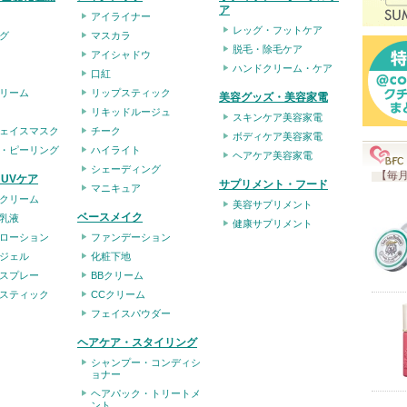
ア
アイライナー
レッグ・フットケア
グ
マスカラ
脱毛・除毛ケア
アイシャドウ
ハンドクリーム・ケア
口紅
リーム
リップスティック
美容グッズ・美容家電
リキッドルージュ
スキンケア美容家電
ェイスマスク
チーク
ボディケア美容家電
・ピーリング
ハイライト
ヘアケア美容家電
シェーディング
【毎月
UVケア
サプリメント・フード
マニキュア
クリーム
美容サプリメント
ベースメイク
乳液
健康サプリメント
ローション
ファンデーション
ジェル
化粧下地
スプレー
BBクリーム
スティック
CCクリーム
フェイスパウダー
ヘアケア・スタイリング
シャンプー・コンディシ
ョナー
ヘアパック・トリートメ
ント