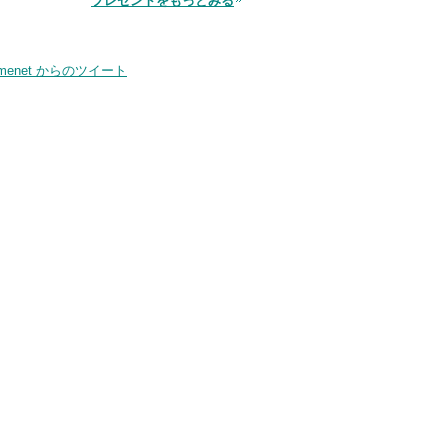
プレゼントをもっとみる
品
smenet からのツイート