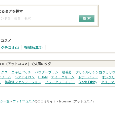
なるタグを探す
マコスメ
クチコミ
投稿写真
(1)
(1)
ｍｅ（アットコスメ）で人気のタグ
ックス
ニキビパッチ
パウダーブラシ
脱毛器
グリチルリチン酸ジカリ
クリーム
ヘアアイロン
PDRN
ナイトクリーム
トナーパッド
オングリ
ー
美容液ファンデーション
ブラックフライデー
Black Friday
クリアマ
タグ一覧
>
ファミマコスメ
の口コミサイト -
@cosme（アットコスメ）