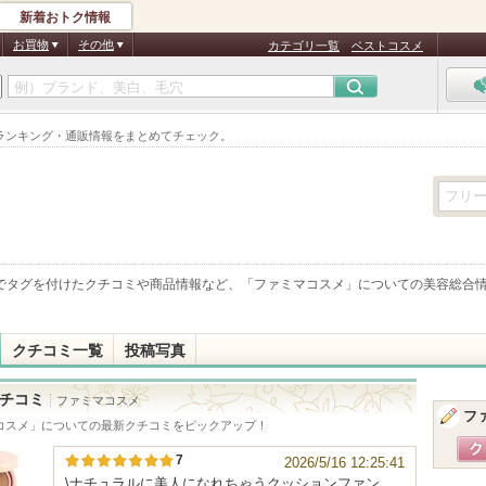
新着おトク情報
お買物
その他
カテゴリ一覧
ベストコスメ
ランキング・通販情報をまとめてチェック。
でタグを付けたクチコミや商品情報など、「
ファミマコスメ
」についての美容総合
クチコミ一覧
投稿写真
チコミ
ファミマコスメ
フ
コスメ
」についての最新クチコミをピックアップ！
7
2026/5/16 12:25:41
\ナチュラルに美人になれちゃうクッションファン