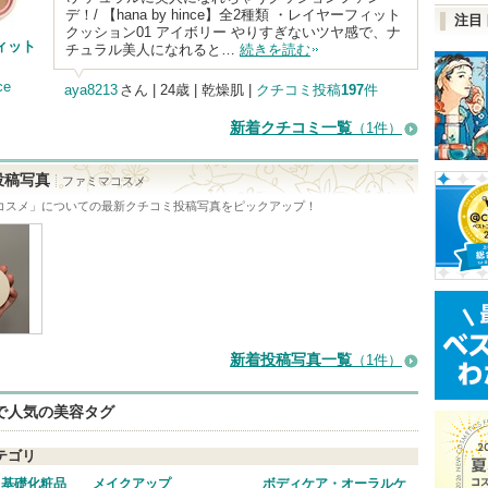
デ！/ 【hana by hince】全2種類 ・レイヤーフィット
注目
クッション01 アイボリー やりすぎないツヤ感で、ナ
ィット
チュラル美人になれると…
続きを読む
ce
aya8213
さん
| 24歳 | 乾燥肌 |
クチコミ投稿
197
件
新着クチコミ一覧
（1件）
投稿写真
ファミマコスメ
コスメ
」についての最新クチコミ投稿写真をピックアップ！
新着投稿写真一覧
（1件）
eで人気の美容タグ
テゴリ
・基礎化粧品
メイクアップ
ボディケア・オーラルケ