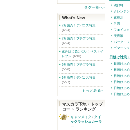
洗顔料
タグ一覧へ
クレンジン
What's New
化粧水
乳液
7月発売！デパコス特集
フェイスク
(6/24)
美容液
7月発売！プチプラ特集
パック・フ
(6/24)
ゴマージュ
紫外線に負けない！ベストイ
レブン
(6/10)
日焼け対策・
日焼け止め
6月発売！プチプラ特集
(5/28)
日焼け止め
日焼け止め
6月発売！デパコス特集
日焼け止め
(5/27)
日焼け止め
もっとみる
日焼け止め
マスカラ下地・トップ
コート ランキング
キャンメイク
/
クイ
ックラッシュカーラ
ー