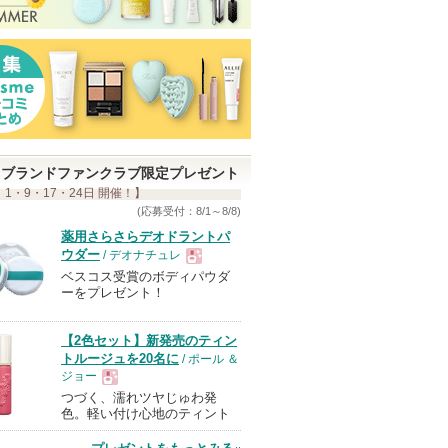
ブランドファンクラブ限定プレゼント
 1・9・17・24日 開催！】
(応募受付：8/1～8/8)
薬用さらさらデオドラントパ
ウダー
/ デオナチュレ
ベスコス受賞のボディパウダ
現
ーをプレゼント！
品
【2色セット】新発売のティン
トルージュを20名に
/ ポール ＆
ジョー
つづく、濡れツヤじゅわ発
現
色。軽い付け心地のティント