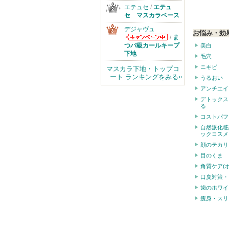
エテュセ
/
エテュ
セ マスカラベース
デジャヴュ
お悩み・効
/
ま
デジャヴュから
つパ級カールキープ
美白
のお知らせがあ
下地
毛穴
ります
ニキビ
マスカラ下地・トップコ
ート ランキングをみる
うるおい
アンチエイ
デトックス
る
コストパフ
自然派化粧
ックコスメ
顔のテカリ
目のくま
角質ケア(
口臭対策・
歯のホワイ
痩身・スリ