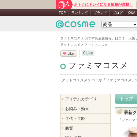
おトクにキレイになる情報が満載！
TOP
ランキング
ブランド
ブログ
Q&A
ファミマコスメ おすすめ最新情報。口コミ・人気
アットコスメ
>
ファミマコスメ
0
Like
Like
ファミマコスメ
アットコスメメンバーが「
ファミマコスメ
」
トップ
アイテムカテゴリ
お悩み・効果
最新ク
年代・年齢
「
ファミマ
肌質