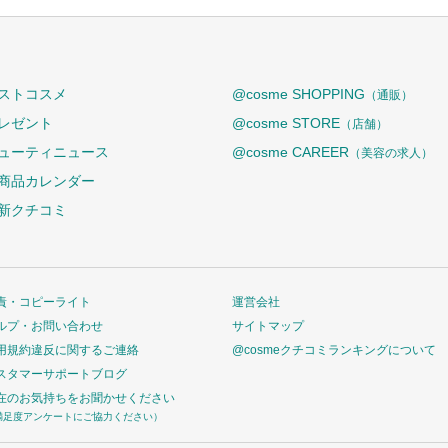
ストコスメ
@cosme SHOPPING
（通販）
レゼント
@cosme STORE
（店舗）
ューティニュース
@cosme CAREER
（美容の求人）
商品カレンダー
新クチコミ
責・コピーライト
運営会社
ルプ・お問い合わせ
サイトマップ
用規約違反に関するご連絡
@cosmeクチコミランキングについて
スタマーサポートブログ
在のお気持ちをお聞かせください
満足度アンケートにご協力ください）