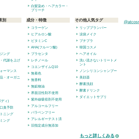
白髪染め・ヘアカラー・
ブリーチ
果別
成分・特徴
その他人気タグ
@atco
コラーゲン
リッププランパー
ヒアルロン酸
涙袋メイク
ビタミンC
プチプラ
AHA(フルーツ酸)
韓国コスメ
ジング
プラセンタ
ヘアオイル
・代謝を上げ
レチノール
洗い流さないトリートメ
ント
コエンザイムQ10
ォーマンス
ノンシリコンシャンプー
無着色
品・オーガニ
美顔器
無香料
酵素洗顔
無鉱物油
酵素ドリンク
界面活性剤不使用
ダイエットサプリ
紫外線吸収剤不使用
ボディ)
アルコールフリー
口臭予防
パラベンフリー
トニング
アレルギーテスト済
ミング
旧指定成分無添加
もっと詳しくみる