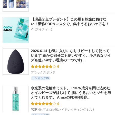
【現品２点プレゼント】この夏も乾燥に負けな
い！新作PDRNマスクで、集中うるおいケアを！
VT(ブイティー)
2026.6.14 お気に入りになりリピートして使って
います 細かな部分にも使いやすく、小さめなサイ
ズも使いやすい理由の一つです(…
6
ブラックスポンジ
ランキングIN
水光系の化粧水ミスト。 PDRN成分を閉じ込めた
オイルビーズがはじけて 肌にうるおいとツヤを与
えてくれます。 AnuaのPDRN美容…
6
PDRNヒアルロン酸ハイドレイティングミスト