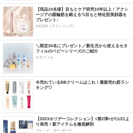
【現品10名様】目もとケア研究10年以上！アクシ
ージアの眼輪筋を鍛える*1目もと特化型美顔器を
プレゼント♪
AXXZIA（アクシージア）
＼限定30名にプレゼント／新生児から使えるセタ
フィルのベビーシリーズのご紹介
セタフィル
今売れているBBクリームはこれ！最新売れ筋ラン
キング♡
【2023ホリデーコレクション】<第2弾>が11/21よ
り発売！新アイテムを徹底解剖
クレ・ド・ポー ボーテ