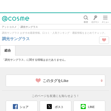
@cosme
アットコスメ
調光サングラス
調光サングラス おすすめ最新情報。口コミ・人気ランキング・通販情報をまとめてチェック。
調光サングラス
この
総合
タグ
「調光サングラス」に関する情報はまだありません。
を
Like
このタグをLike
0
このページを友達にも知らせよう！
シェア
ポスト
LINE