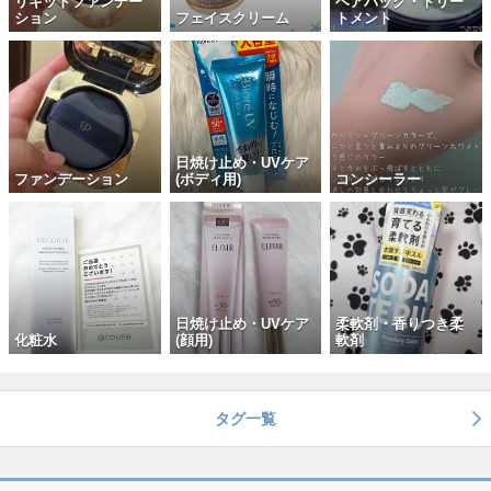
リキッドファンデー
ヘアパック・トリー
ション
フェイスクリーム
トメント
日焼け止め・UVケア
ファンデーション
(ボディ用)
コンシーラー
日焼け止め・UVケア
柔軟剤・香りつき柔
化粧水
(顔用)
軟剤
タグ一覧