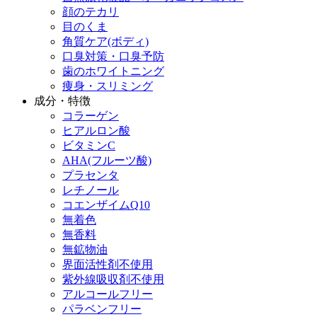
顔のテカリ
目のくま
角質ケア(ボディ)
口臭対策・口臭予防
歯のホワイトニング
痩身・スリミング
成分・特徴
コラーゲン
ヒアルロン酸
ビタミンC
AHA(フルーツ酸)
プラセンタ
レチノール
コエンザイムQ10
無着色
無香料
無鉱物油
界面活性剤不使用
紫外線吸収剤不使用
アルコールフリー
パラベンフリー