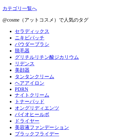
カテゴリ一覧へ
@cosme（アットコスメ）で人気のタグ
セラディックス
ニキビパッチ
パウダーブラシ
脱毛器
グリチルリチン酸ジカリウム
リデンス
美顔器
タンタンクリーム
ヘアアイロン
PDRN
ナイトクリーム
トナーパッド
オングリディエンツ
バイオヒールボ
ドライヤー
美容液ファンデーション
ブラックフライデー