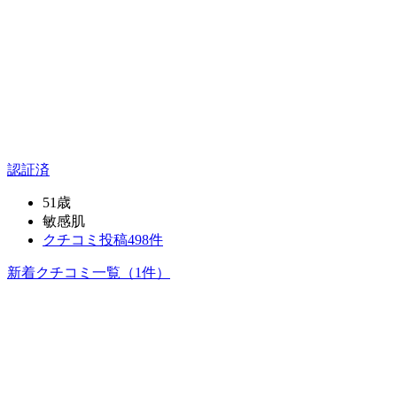
認証済
51歳
敏感肌
クチコミ投稿498件
新着クチコミ一覧
（1件）