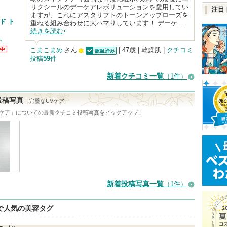
リクシールのデーケアレボリューションを愛用してい
注目
ますが、これにアスタリフトのトーンアップローズを
ド ト
重ねる組み合わせに大ハマりしています！ デーケ…
続きを読む
ト
こまこまめ
さん
| 47歳 | 乾燥肌 |
クチコミ
ト
投稿
59
件
認証済
100
ら
す
人
新着クチコミ一覧
（1件）
以
上
投稿写真
完璧なUVケア
の
ケア
」についての最新クチコミ投稿写真をピックアップ！
メ
ン
バ
ー
に
新着投稿写真一覧
（1件）
お
気
eで人気の美容タグ
に