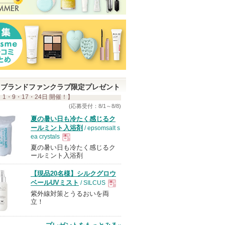
ブランドファンクラブ限定プレゼント
 1・9・17・24日 開催！】
(応募受付：8/1～8/8)
夏の暑い日も冷たく感じるク
ールミント入浴剤
/ epsomsalt s
ea crystals
夏の暑い日も冷たく感じるク
現
ールミント入浴剤
【現品20名様】シルクグロウ
品
ベールUVミスト
/ SILCUS
紫外線対策とうるおいを両
現
立！
品