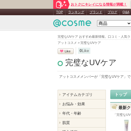
おトクにキレイになる情報が満載！
TOP
ランキング
ブランド
ブログ
Q&A
完璧なUVケア おすすめ最新情報。口コミ・人気
アットコスメ
>
完璧なUVケア
0
Like
Like
完璧なUVケア
アットコスメメンバーが「
完璧なUVケア
」で
トップ
アイテムカテゴリ
お悩み・効果
最新ク
年代・年齢
「
完璧なUV
肌質