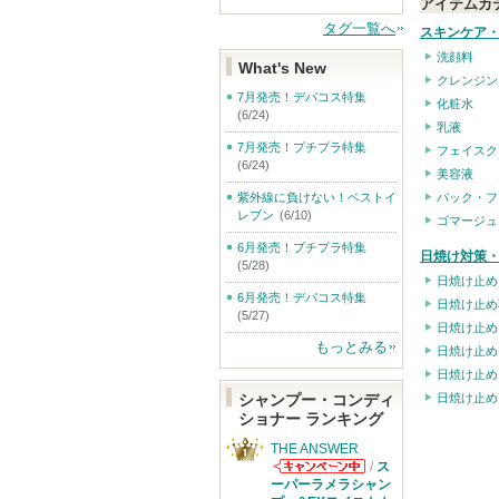
アイテムカ
タグ一覧へ
スキンケア
洗顔料
What's New
クレンジン
7月発売！デパコス特集
化粧水
(6/24)
乳液
7月発売！プチプラ特集
フェイスク
(6/24)
美容液
パック・フ
紫外線に負けない！ベストイ
レブン
(6/10)
ゴマージュ
6月発売！プチプラ特集
日焼け対策・
(5/28)
日焼け止め
6月発売！デパコス特集
日焼け止め
(5/27)
日焼け止め
もっとみる
日焼け止め
日焼け止め
日焼け止め
シャンプー・コンディ
ショナー ランキング
THE ANSWER
/
ス
THE ANSWER
ーパーラメラシャン