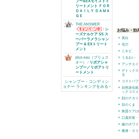
からのお知らせ
プー&EXモイストト
があります
リートメント ＦＯＲ
ＤＡＩＬＹ ＤＡＭＡ
ＧＥ
THE ANSWER
/
シ
お悩み・効
THE ANSWER
ーズナルケア SS ス
美白
からのお知らせ
ーパーラメラシャン
があります
プー & EXトリート
毛穴
メント
ニキビ
plus eau（プリュス
うるおい
オー）
/
リポアシャ
アンチエイ
ンプー／リポアトリ
デトックス
ートメント
る
コストパフ
シャンプー・コンディシ
ョナー ランキングをみる
自然派化粧
ックコスメ
顔のテカリ
目のくま
角質ケア(
口臭対策・
歯のホワイ
痩身・スリ