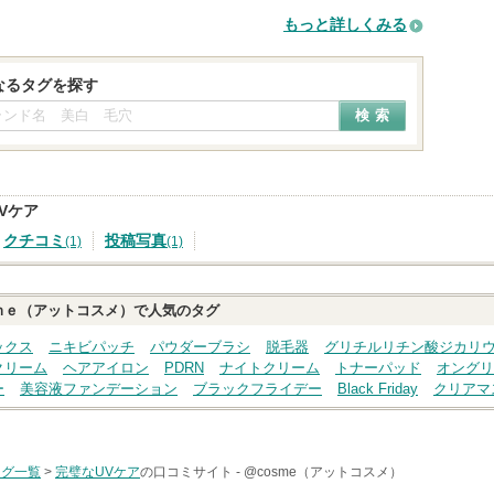
もっと詳しくみる
なるタグを探す
Vケア
クチコミ
投稿写真
(1)
(1)
ｍｅ（アットコスメ）で人気のタグ
ックス
ニキビパッチ
パウダーブラシ
脱毛器
グリチルリチン酸ジカリ
クリーム
ヘアアイロン
PDRN
ナイトクリーム
トナーパッド
オングリ
ー
美容液ファンデーション
ブラックフライデー
Black Friday
クリアマ
タグ一覧
>
完璧なUVケア
の口コミサイト -
@cosme（アットコスメ）