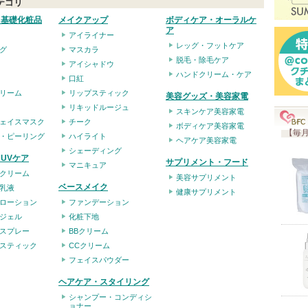
テゴリ
入
・基礎化粧品
メイクアップ
ボディケア・オーラルケ
り
ア
アイライナー
登
レッグ・フットケア
グ
マスカラ
録
脱毛・除毛ケア
アイシャドウ
ハンドクリーム・ケア
さ
口紅
リーム
リップスティック
れ
美容グッズ・美容家電
リキッドルージュ
て
スキンケア美容家電
ェイスマスク
チーク
ボディケア美容家電
い
【毎月
・ピーリング
ハイライト
ヘアケア美容家電
ま
シェーディング
UVケア
サプリメント・フード
マニキュア
す
クリーム
美容サプリメント
ベースメイク
乳液
健康サプリメント
ローション
ファンデーション
ジェル
化粧下地
スプレー
BBクリーム
スティック
CCクリーム
フェイスパウダー
ヘアケア・スタイリング
シャンプー・コンディシ
ョナー