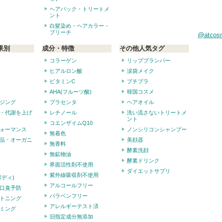
ヘアパック・トリートメ
ント
白髪染め・ヘアカラー・
ブリーチ
@atco
果別
成分・特徴
その他人気タグ
コラーゲン
リッププランパー
ヒアルロン酸
涙袋メイク
ビタミンC
プチプラ
AHA(フルーツ酸)
韓国コスメ
ジング
プラセンタ
ヘアオイル
・代謝を上げ
レチノール
洗い流さないトリートメ
ント
コエンザイムQ10
ォーマンス
ノンシリコンシャンプー
無着色
品・オーガニ
美顔器
無香料
酵素洗顔
無鉱物油
酵素ドリンク
界面活性剤不使用
ダイエットサプリ
紫外線吸収剤不使用
ボディ)
アルコールフリー
口臭予防
パラベンフリー
トニング
アレルギーテスト済
ミング
旧指定成分無添加