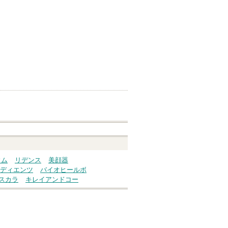
ウム
リデンス
美顔器
ディエンツ
バイオヒールボ
スカラ
キレイアンドコー