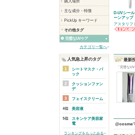
購入場所
主な成分・特徴
D-UVシール
ーンアップ
PickUp キーワード
アスタリフ
その他タグ
アスタリフ
からのお知
完璧なUVケア
せがありま
カテゴリ一覧へ
人気急上昇のタグ
最新
「
完璧なUV
シートマスク・パ
ック
クッションファン
デ
フェイスクリーム
美容液
スキンケア美容家
電
@cosm
ランキングをもっとみる