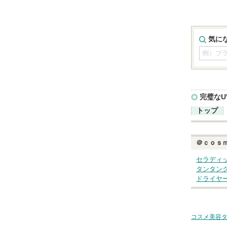
気に
完璧なU
トップ
＠ｃｏｓ
セラディ
タンタン
ドライヤ
コスメ美容