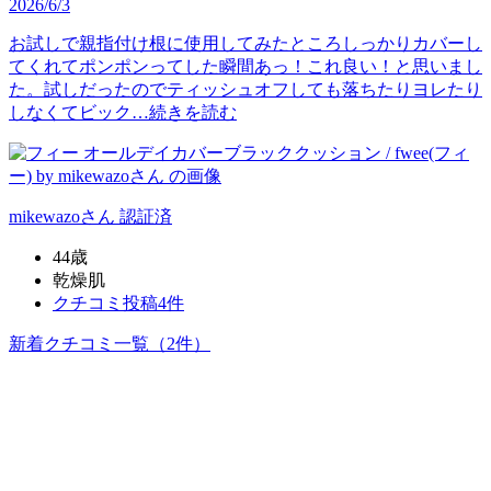
2026/6/3
お試しで親指付け根に使用してみたところしっかりカバーし
てくれてポンポンってした瞬間あっ！これ良い！と思いまし
た。試しだったのでティッシュオフしても落ちたりヨレたり
しなくてビック…
続きを読む
mikewazo
さん
認証済
44歳
乾燥肌
クチコミ投稿4件
新着クチコミ一覧
（2件）