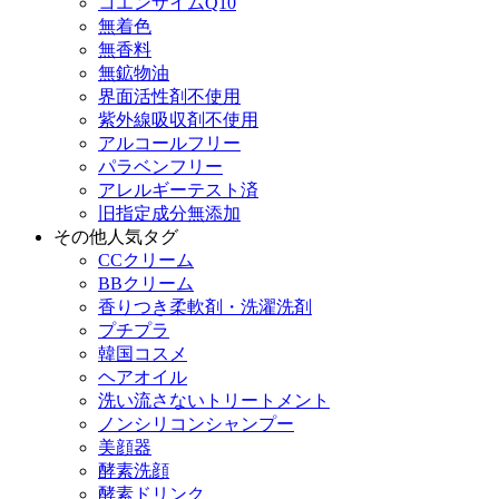
コエンザイムQ10
無着色
無香料
無鉱物油
界面活性剤不使用
紫外線吸収剤不使用
アルコールフリー
パラベンフリー
アレルギーテスト済
旧指定成分無添加
その他人気タグ
CCクリーム
BBクリーム
香りつき柔軟剤・洗濯洗剤
プチプラ
韓国コスメ
ヘアオイル
洗い流さないトリートメント
ノンシリコンシャンプー
美顔器
酵素洗顔
酵素ドリンク