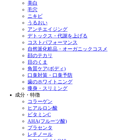
美白
毛穴
ニキビ
うるおい
アンチエイジング
デトックス・代謝を上げる
コストパフォーマンス
自然派化粧品・オーガニックコスメ
顔のテカリ
目のくま
角質ケア(ボディ)
口臭対策・口臭予防
歯のホワイトニング
痩身・スリミング
成分・特徴
コラーゲン
ヒアルロン酸
ビタミンC
AHA(フルーツ酸)
プラセンタ
レチノール