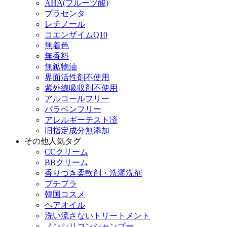
AHA(フルーツ酸)
プラセンタ
レチノール
コエンザイムQ10
無着色
無香料
無鉱物油
界面活性剤不使用
紫外線吸収剤不使用
アルコールフリー
パラベンフリー
アレルギーテスト済
旧指定成分無添加
その他人気タグ
CCクリーム
BBクリーム
香りつき柔軟剤・洗濯洗剤
プチプラ
韓国コスメ
ヘアオイル
洗い流さないトリートメント
ノンシリコンシャンプー