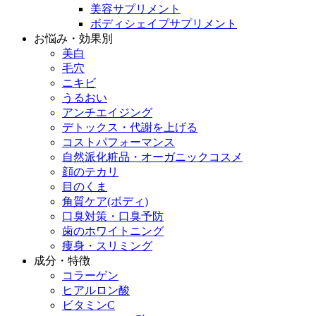
美容サプリメント
ボディシェイプサプリメント
お悩み・効果別
美白
毛穴
ニキビ
うるおい
アンチエイジング
デトックス・代謝を上げる
コストパフォーマンス
自然派化粧品・オーガニックコスメ
顔のテカリ
目のくま
角質ケア(ボディ)
口臭対策・口臭予防
歯のホワイトニング
痩身・スリミング
成分・特徴
コラーゲン
ヒアルロン酸
ビタミンC