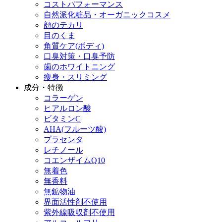
コストパフォーマンス
自然派化粧品・オーガニックコスメ
顔のテカリ
目のくま
角質ケア(ボディ)
口臭対策・口臭予防
歯のホワイトニング
痩身・スリミング
成分・特徴
コラーゲン
ヒアルロン酸
ビタミンC
AHA(フルーツ酸)
プラセンタ
レチノール
コエンザイムQ10
無着色
無香料
無鉱物油
界面活性剤不使用
紫外線吸収剤不使用