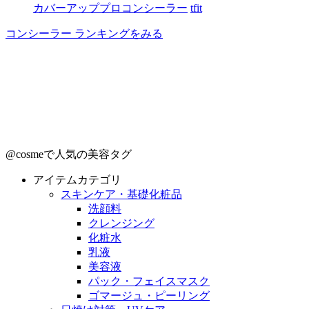
カバーアッププロコンシーラー
tfit
コンシーラー ランキングをみる
@cosmeで人気の美容タグ
アイテムカテゴリ
スキンケア・基礎化粧品
洗顔料
クレンジング
化粧水
乳液
美容液
パック・フェイスマスク
ゴマージュ・ピーリング