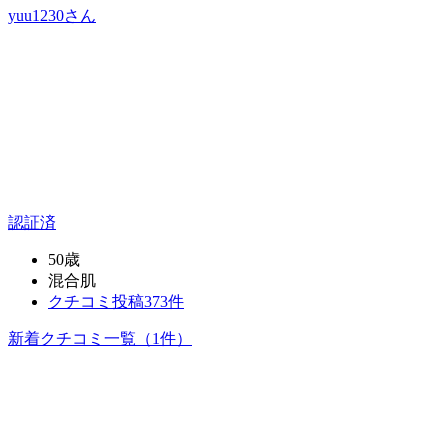
yuu1230
さん
認証済
50歳
混合肌
クチコミ投稿373件
新着クチコミ一覧
（1件）