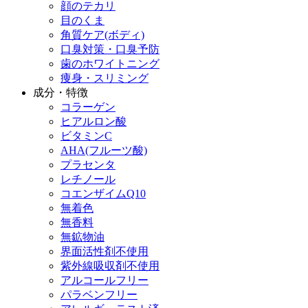
顔のテカリ
目のくま
角質ケア(ボディ)
口臭対策・口臭予防
歯のホワイトニング
痩身・スリミング
成分・特徴
コラーゲン
ヒアルロン酸
ビタミンC
AHA(フルーツ酸)
プラセンタ
レチノール
コエンザイムQ10
無着色
無香料
無鉱物油
界面活性剤不使用
紫外線吸収剤不使用
アルコールフリー
パラベンフリー