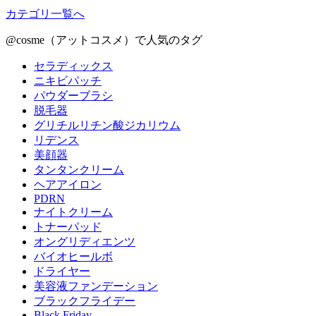
カテゴリ一覧へ
@cosme（アットコスメ）で人気のタグ
セラディックス
ニキビパッチ
パウダーブラシ
脱毛器
グリチルリチン酸ジカリウム
リデンス
美顔器
タンタンクリーム
ヘアアイロン
PDRN
ナイトクリーム
トナーパッド
オングリディエンツ
バイオヒールボ
ドライヤー
美容液ファンデーション
ブラックフライデー
Black Friday