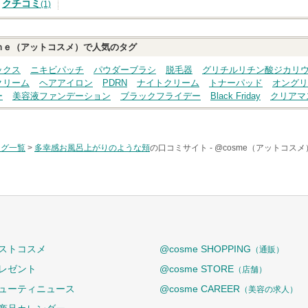
クチコミ
(1)
ｍｅ（アットコスメ）で人気のタグ
ックス
ニキビパッチ
パウダーブラシ
脱毛器
グリチルリチン酸ジカリ
クリーム
ヘアアイロン
PDRN
ナイトクリーム
トナーパッド
オングリ
ー
美容液ファンデーション
ブラックフライデー
Black Friday
クリアマ
タグ一覧
>
多幸感お風呂上がりのような頬
の口コミサイト -
@cosme（アットコスメ
ストコスメ
@cosme SHOPPING
（通販）
レゼント
@cosme STORE
（店舗）
ューティニュース
@cosme CAREER
（美容の求人）