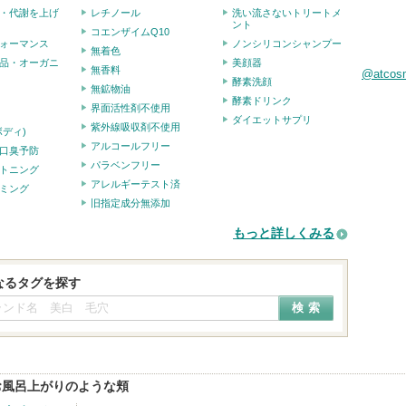
・代謝を上げ
レチノール
洗い流さないトリートメ
ント
コエンザイムQ10
ォーマンス
ノンシリコンシャンプー
無着色
品・オーガニ
美顔器
無香料
@atco
酵素洗顔
無鉱物油
酵素ドリンク
界面活性剤不使用
ダイエットサプリ
紫外線吸収剤不使用
ボディ)
アルコールフリー
口臭予防
パラベンフリー
トニング
アレルギーテスト済
ミング
旧指定成分無添加
もっと詳しくみる
なるタグを探す
お風呂上がりのような頬