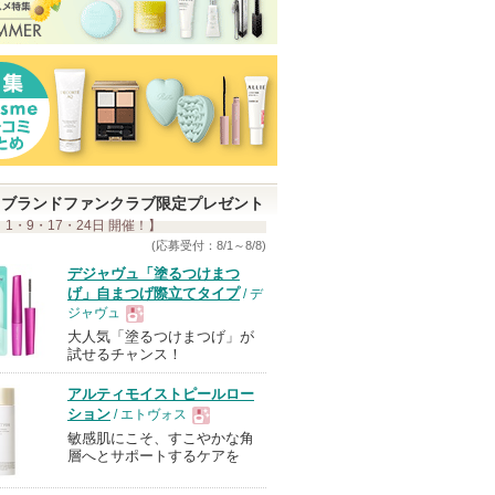
ブランドファンクラブ限定プレゼント
 1・9・17・24日 開催！】
(応募受付：8/1～8/8)
デジャヴュ「塗るつけまつ
げ」自まつげ際立てタイプ
/ デ
ジャヴュ
大人気「塗るつけまつげ」が
現
試せるチャンス！
アルティモイストピールロー
品
ション
/ エトヴォス
敏感肌にこそ、すこやかな角
現
層へとサポートするケアを