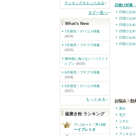
ランキングをもっとみる
日焼け対策・
日焼け止め
タグ一覧へ
日焼け止め
What's New
日焼け止め
日焼け止め
7月発売！デパコス特集
(6/24)
日焼け止め
日焼け止め
7月発売！プチプラ特集
(6/24)
紫外線に負けない！ベストイ
レブン
(6/10)
6月発売！プチプラ特集
(5/28)
6月発売！デパコス特集
(5/27)
もっとみる
お悩み・効
美白
歯磨き粉 ランキング
毛穴
ニキビ
アパガード
/
アパガ
うるおい
ードプレミオ
アンチエイ