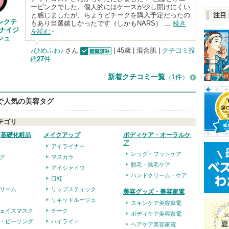
ーピンクでした。個人的にはケースが少し開けにくい
と感じましたが、ちょうどチークを購入予定だったの
注目
レクテ
もあり当選嬉しかったです（しかもNARS） …
続き
ミナイジ
を読む
シュ
♪ひめふわ♪
さん
| 45歳 | 混合肌 |
クチコミ投
稿
27
件
認証済
新着クチコミ一覧
（1件）
eで人気の美容タグ
テゴリ
・基礎化粧品
メイクアップ
ボディケア・オーラルケ
ア
アイライナー
レッグ・フットケア
グ
マスカラ
脱毛・除毛ケア
アイシャドウ
ハンドクリーム・ケア
口紅
リーム
リップスティック
美容グッズ・美容家電
リキッドルージュ
スキンケア美容家電
ェイスマスク
チーク
ボディケア美容家電
・ピーリング
ハイライト
ヘアケア美容家電