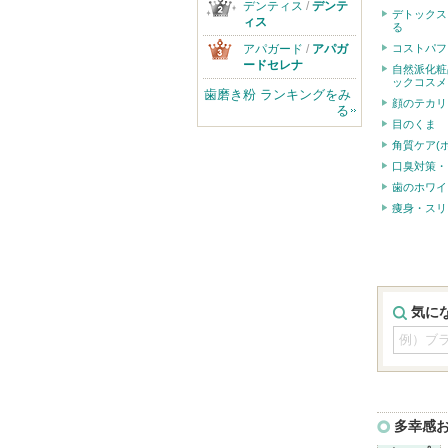
デンティス
/
デンテ
デトックス
ィス
る
コストパフ
アパガード
/
アパガ
ードセレナ
自然派化粧
ックコスメ
歯磨き粉 ランキングをみ
顔のテカリ
る
目のくま
角質ケア(
口臭対策・
歯のホワイ
痩身・スリ
気に
多幸感