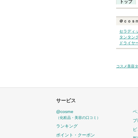
トップ
＠ｃｏｓ
セラディ
タンタン
ドライヤ
コスメ美容
サービス
@cosme
ベ
（化粧品・美容の口コミ）
プ
ランキング
ビ
ポイント・クーポン