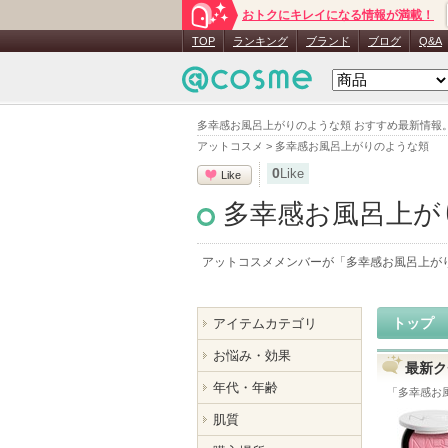
おトクにキレイになる情報が満載！
TOP
ランキング
ブランド
ブログ
Q&A
多幸感お風呂上がりのような頬 おすすめ最新情報
アットコスメ
>
多幸感お風呂上がりのような頬
0
Like
Like
多幸感お風呂上が
アットコスメメンバーが「
多幸感お風呂上が
トップ
アイテムカテゴリ
お悩み・効果
最新ク
年代・年齢
「
多幸感お
肌質