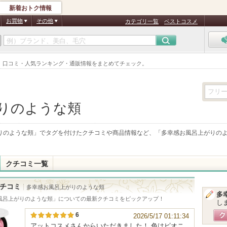
新着おトク情報
お買物
その他
カテゴリ一覧
ベストコスメ
。口コミ・人気ランキング・通販情報をまとめてチェック。
りのような頬
りのような頬
」でタグを付けたクチコミや商品情報など、「
多幸感お風呂上がりの
クチコミ一覧
チコミ
多幸感お風呂上がりのような頬
多
風呂上がりのような頬
」についての最新クチコミをピックアップ！
し
6
2026/5/17 01:11:34
アットコスメさんからいただきました！ 色はピオニ