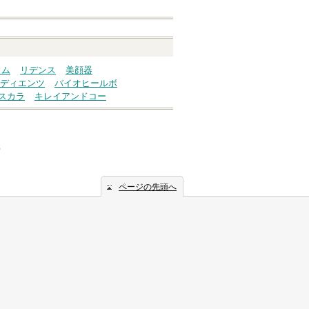
ウム
リデンス
美顔器
ディエンツ
バイオヒールボ
スカラ
キレイアンドコー
）
ページの先頭へ