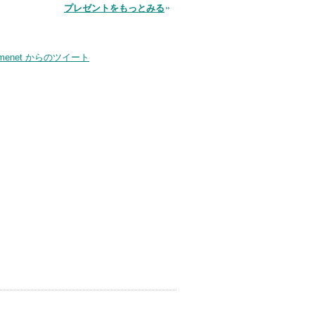
品
プレゼントをもっとみる
smenet からのツイート