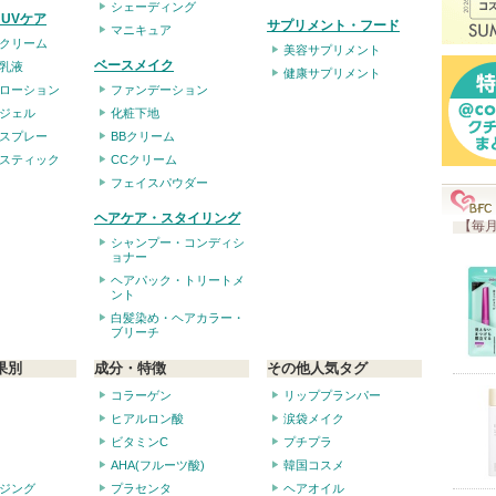
シェーディング
UVケア
サプリメント・フード
マニキュア
クリーム
美容サプリメント
ベースメイク
乳液
健康サプリメント
ローション
ファンデーション
ジェル
化粧下地
スプレー
BBクリーム
スティック
CCクリーム
フェイスパウダー
ヘアケア・スタイリング
【毎月
シャンプー・コンディシ
ョナー
ヘアパック・トリートメ
ント
白髪染め・ヘアカラー・
ブリーチ
果別
成分・特徴
その他人気タグ
コラーゲン
リッププランパー
ヒアルロン酸
涙袋メイク
ビタミンC
プチプラ
AHA(フルーツ酸)
韓国コスメ
ジング
プラセンタ
ヘアオイル