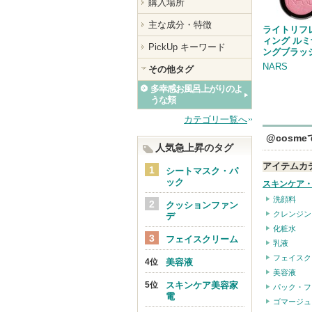
購入場所
主な成分・特徴
ライトリフ
ィング ル
PickUp キーワード
ングブラッ
NARS
その他タグ
多幸感お風呂上がりのよ
うな頬
カテゴリ一覧へ
@cosm
人気急上昇のタグ
アイテムカ
シートマスク・パ
ック
スキンケア
洗顔料
クッションファン
クレンジン
デ
化粧水
フェイスクリーム
乳液
フェイスク
美容液
美容液
スキンケア美容家
パック・フ
電
ゴマージュ