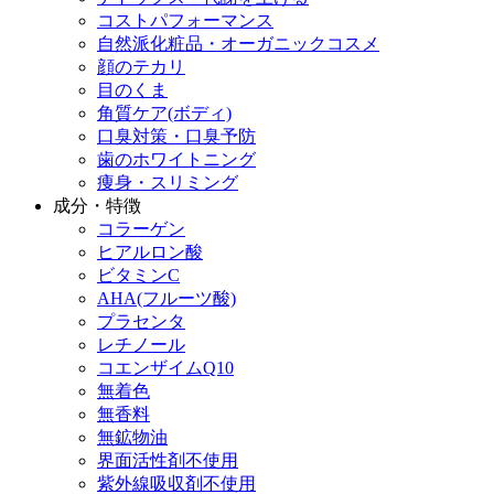
コストパフォーマンス
自然派化粧品・オーガニックコスメ
顔のテカリ
目のくま
角質ケア(ボディ)
口臭対策・口臭予防
歯のホワイトニング
痩身・スリミング
成分・特徴
コラーゲン
ヒアルロン酸
ビタミンC
AHA(フルーツ酸)
プラセンタ
レチノール
コエンザイムQ10
無着色
無香料
無鉱物油
界面活性剤不使用
紫外線吸収剤不使用