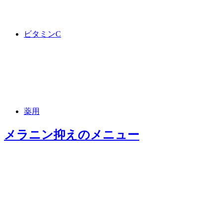
ビタミンC
薬用
メラニン抑え
のメニュー