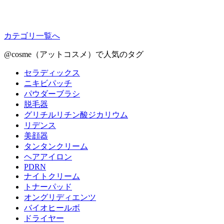
カテゴリ一覧へ
@cosme（アットコスメ）で人気のタグ
セラディックス
ニキビパッチ
パウダーブラシ
脱毛器
グリチルリチン酸ジカリウム
リデンス
美顔器
タンタンクリーム
ヘアアイロン
PDRN
ナイトクリーム
トナーパッド
オングリディエンツ
バイオヒールボ
ドライヤー