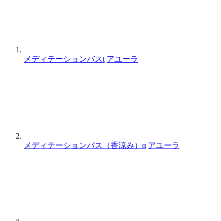
メディテーションバスt
アユーラ
メディテーションバス（香涼み）α
アユーラ