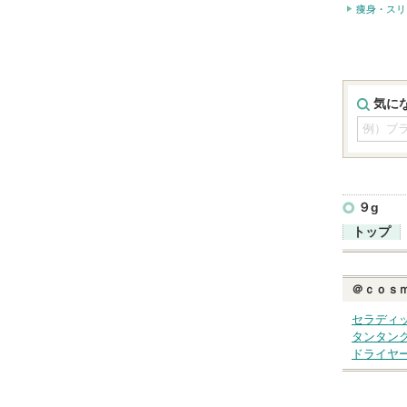
痩身・スリ
気に
９g
トップ
＠ｃｏｓ
セラディ
タンタン
ドライヤ