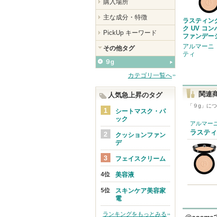
購入場所
主な成分・特徴
ラスティン
ク UV コ
PickUp キーワード
ファンデー
アルマーニ
その他タグ
ティ
９g
カテゴリ一覧へ
関連
人気急上昇のタグ
「
９g
」につ
シートマスク・パ
ック
アルマーニ
ラスティ
クッションファン
デ
フェイスクリーム
美容液
スキンケア美容家
電
ランキングをもっとみる