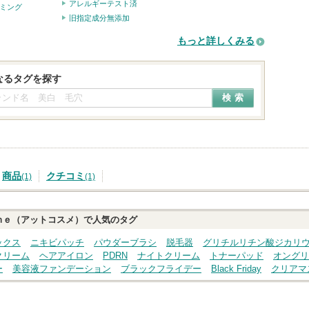
アレルギーテスト済
ミング
旧指定成分無添加
もっと詳しくみる
なるタグを探す
商品
クチコミ
(1)
(1)
ｍｅ（アットコスメ）で人気のタグ
ックス
ニキビパッチ
パウダーブラシ
脱毛器
グリチルリチン酸ジカリ
クリーム
ヘアアイロン
PDRN
ナイトクリーム
トナーパッド
オングリ
ー
美容液ファンデーション
ブラックフライデー
Black Friday
クリアマ