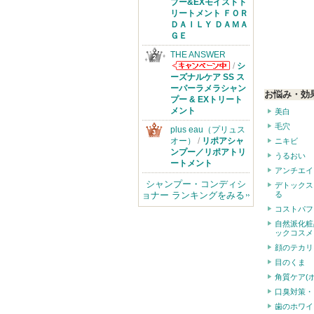
からのお知らせ
プー&EXモイストト
があります
リートメント ＦＯＲ
ＤＡＩＬＹ ＤＡＭＡ
ＧＥ
THE ANSWER
/
シ
THE ANSWER
ーズナルケア SS ス
からのお知らせ
ーパーラメラシャン
お悩み・効
があります
プー & EXトリート
メント
美白
毛穴
plus eau（プリュス
オー）
/
リポアシャ
ニキビ
ンプー／リポアトリ
うるおい
ートメント
アンチエイ
シャンプー・コンディシ
デトックス
ョナー ランキングをみる
る
コストパフ
自然派化粧
ックコスメ
顔のテカリ
目のくま
角質ケア(
口臭対策・
歯のホワイ