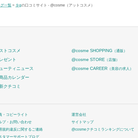
タグ一覧
>
９g
の口コミサイト -
@cosme（アットコスメ）
ストコスメ
@cosme SHOPPING
（通販）
レゼント
@cosme STORE
（店舗）
ューティニュース
@cosme CAREER
（美容の求人）
商品カレンダー
新クチコミ
責・コピーライト
運営会社
ルプ・お問い合わせ
サイトマップ
用規約違反に関するご連絡
@cosmeクチコミランキングについて
スタマーサポートブログ