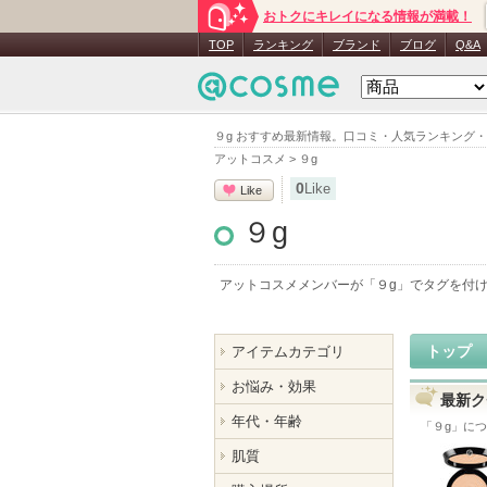
おトクにキレイになる情報が満載！
TOP
ランキング
ブランド
ブログ
Q&A
９g おすすめ最新情報。口コミ・人気ランキング
アットコスメ
>
９g
0
Like
Like
９g
アットコスメメンバーが「
９g
」でタグを付
トップ
アイテムカテゴリ
お悩み・効果
最新ク
年代・年齢
「
９g
」につ
肌質