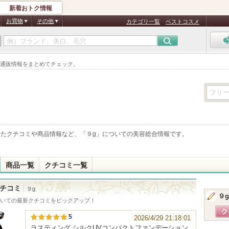
新着おトク情報
お買物
その他
カテゴリ一覧
ベストコスメ
・通販情報をまとめてチェック。
けたクチコミや商品情報など、「
９g
」についての美容総合情報です。
商品一覧
クチコミ一覧
チコミ
９g
９g
いての最新クチコミをピックアップ！
5
2026/4/29 21:18:01
ラスティング シルクUVコンパクトファンデーション