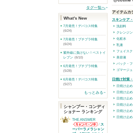
@cosm
タグ一覧へ
アイテムカ
What's New
スキンケア
7月発売！デパコス特集
洗顔料
(6/24)
クレンジン
化粧水
7月発売！プチプラ特集
(6/24)
乳液
フェイスク
紫外線に負けない！ベストイ
レブン
(6/10)
美容液
パック・フ
6月発売！プチプラ特集
ゴマージュ
(5/28)
日焼け対策・
6月発売！デパコス特集
(5/27)
日焼け止め
もっとみる
日焼け止め
日焼け止め
日焼け止め
シャンプー・コンディ
日焼け止め
ショナー ランキング
日焼け止め
THE ANSWER
/
ス
THE ANSWER
ーパーラメラシャン