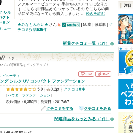
／アルマーニビューティ 手持ちのクチコミになりま
注目
す こちらは旧製品からつかっているので こちらの商
グ シル
品に変更になってから購入しました …
続きを読む
ンパクト
ション
★みなとみらい★
さん
| 50歳 | 敏感肌 |
ク
 ビュー
チコミ投稿
636
件
認証済
500
人
新着クチコミ一覧
（1件）
以
上
商品
９g
の
いての関連商品をピックアップ！
メ
Like
Have
 ビューティ
ン
ング シルク UV コンパクト ファンデーション
バ
5.0
0.2pt
クチコミ
8
件
ー
[
パウダーファンデーション
]
に
税込価格：9,350円
発売日：2017/6/7
お
クチコミをする
クチコミをみる
気
関連商品をもっとみる
（1件）
に
入