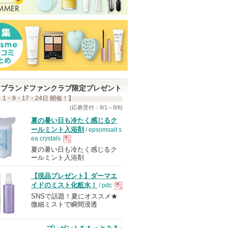
ブランドファンクラブ限定プレゼント
 1・9・17・24日 開催！】
(応募受付：8/1～8/8)
夏の暑い日も冷たく感じるク
ールミント入浴剤
/ epsomsalt s
ea crystals
夏の暑い日も冷たく感じるク
現
ールミント入浴剤
【現品プレゼント】ダーマエ
品
イドのミスト化粧水！
/ pdc
SNSで話題！夏にオススメ★
現
微細ミストで瞬間浸透
品