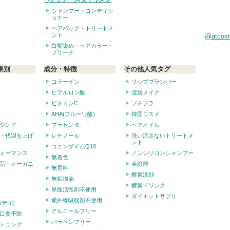
シャンプー・コンディシ
ョナー
ヘアパック・トリートメ
ント
@atco
白髪染め・ヘアカラー・
ブリーチ
果別
成分・特徴
その他人気タグ
コラーゲン
リッププランパー
ヒアルロン酸
涙袋メイク
ビタミンC
プチプラ
AHA(フルーツ酸)
韓国コスメ
ジング
プラセンタ
ヘアオイル
・代謝を上げ
レチノール
洗い流さないトリートメ
ント
コエンザイムQ10
ォーマンス
ノンシリコンシャンプー
無着色
品・オーガニ
美顔器
無香料
酵素洗顔
無鉱物油
酵素ドリンク
界面活性剤不使用
ダイエットサプリ
紫外線吸収剤不使用
ボディ)
アルコールフリー
口臭予防
パラベンフリー
トニング