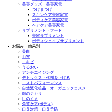
美容グッズ・美容家電
つけまつげ
スキンケア美容家電
ボディケア美容家電
ヘアケア美容家電
サプリメント・フード
美容サプリメント
ボディシェイプサプリメント
お悩み・効果別
美白
毛穴
ニキビ
うるおい
アンチエイジング
デトックス・代謝を上げる
コストパフォーマンス
自然派化粧品・オーガニックコスメ
顔のテカリ
目のくま
角質ケア(ボディ)
口臭対策・口臭予防