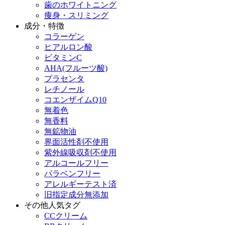
歯のホワイトニング
痩身・スリミング
成分・特徴
コラーゲン
ヒアルロン酸
ビタミンC
AHA(フルーツ酸)
プラセンタ
レチノール
コエンザイムQ10
無着色
無香料
無鉱物油
界面活性剤不使用
紫外線吸収剤不使用
アルコールフリー
パラベンフリー
アレルギーテスト済
旧指定成分無添加
その他人気タグ
CCクリーム