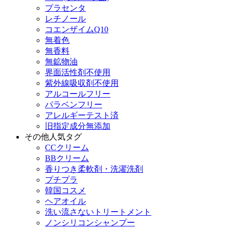
プラセンタ
レチノール
コエンザイムQ10
無着色
無香料
無鉱物油
界面活性剤不使用
紫外線吸収剤不使用
アルコールフリー
パラベンフリー
アレルギーテスト済
旧指定成分無添加
その他人気タグ
CCクリーム
BBクリーム
香りつき柔軟剤・洗濯洗剤
プチプラ
韓国コスメ
ヘアオイル
洗い流さないトリートメント
ノンシリコンシャンプー