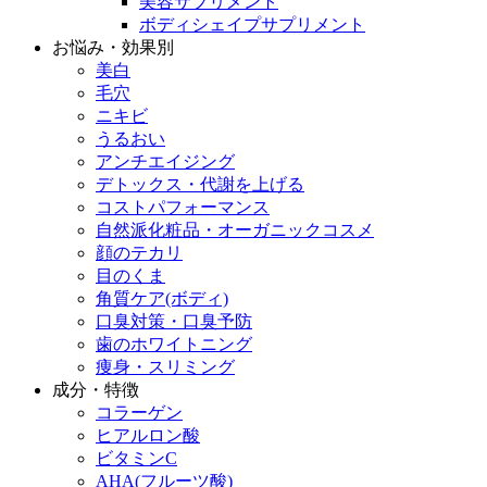
美容サプリメント
ボディシェイプサプリメント
お悩み・効果別
美白
毛穴
ニキビ
うるおい
アンチエイジング
デトックス・代謝を上げる
コストパフォーマンス
自然派化粧品・オーガニックコスメ
顔のテカリ
目のくま
角質ケア(ボディ)
口臭対策・口臭予防
歯のホワイトニング
痩身・スリミング
成分・特徴
コラーゲン
ヒアルロン酸
ビタミンC
AHA(フルーツ酸)