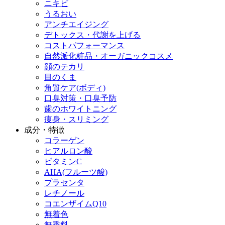
ニキビ
うるおい
アンチエイジング
デトックス・代謝を上げる
コストパフォーマンス
自然派化粧品・オーガニックコスメ
顔のテカリ
目のくま
角質ケア(ボディ)
口臭対策・口臭予防
歯のホワイトニング
痩身・スリミング
成分・特徴
コラーゲン
ヒアルロン酸
ビタミンC
AHA(フルーツ酸)
プラセンタ
レチノール
コエンザイムQ10
無着色
無香料