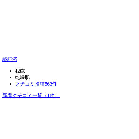
認証済
42歳
乾燥肌
クチコミ投稿563件
新着クチコミ一覧
（1件）