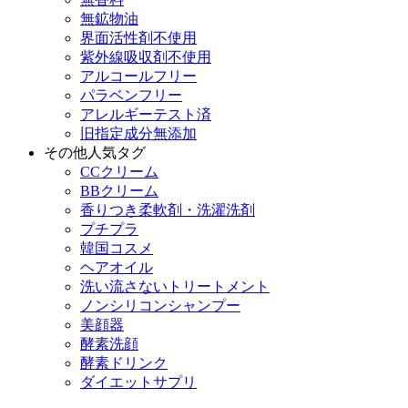
無鉱物油
界面活性剤不使用
紫外線吸収剤不使用
アルコールフリー
パラベンフリー
アレルギーテスト済
旧指定成分無添加
その他人気タグ
CCクリーム
BBクリーム
香りつき柔軟剤・洗濯洗剤
プチプラ
韓国コスメ
ヘアオイル
洗い流さないトリートメント
ノンシリコンシャンプー
美顔器
酵素洗顔
酵素ドリンク
ダイエットサプリ