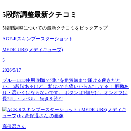
5段階調整
最新クチコミ
5段階調整についての最新クチコミをピックアップ！
AGE-Rスキンブースターショット
MEDICUBE(メディキューブ)
5
2026/5/17
ブルーLED使用 刺激で潤いを角質層まで届ける働きだと
か。 5段階あるけど、私は3でも痛いから2にしてる！ 振動あ
り・温かくはならないです。 ボタンは1個だけ。オンオフは
長押し・レベル…
続きを読む
高保湿
さん