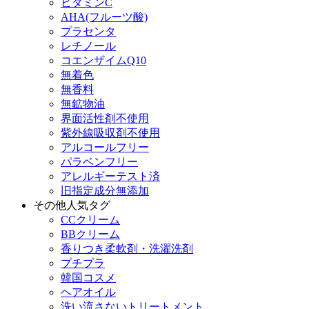
ビタミンC
AHA(フルーツ酸)
プラセンタ
レチノール
コエンザイムQ10
無着色
無香料
無鉱物油
界面活性剤不使用
紫外線吸収剤不使用
アルコールフリー
パラベンフリー
アレルギーテスト済
旧指定成分無添加
その他人気タグ
CCクリーム
BBクリーム
香りつき柔軟剤・洗濯洗剤
プチプラ
韓国コスメ
ヘアオイル
洗い流さないトリートメント