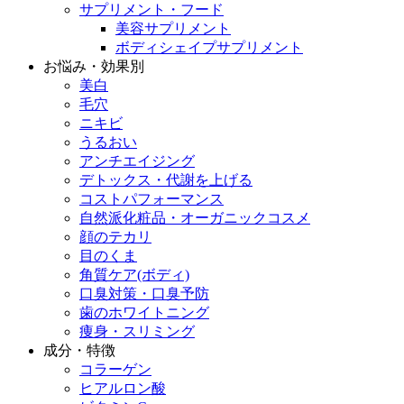
サプリメント・フード
美容サプリメント
ボディシェイプサプリメント
お悩み・効果別
美白
毛穴
ニキビ
うるおい
アンチエイジング
デトックス・代謝を上げる
コストパフォーマンス
自然派化粧品・オーガニックコスメ
顔のテカリ
目のくま
角質ケア(ボディ)
口臭対策・口臭予防
歯のホワイトニング
痩身・スリミング
成分・特徴
コラーゲン
ヒアルロン酸