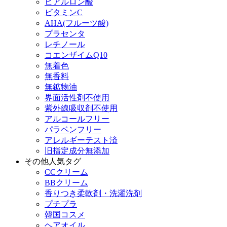
ヒアルロン酸
ビタミンC
AHA(フルーツ酸)
プラセンタ
レチノール
コエンザイムQ10
無着色
無香料
無鉱物油
界面活性剤不使用
紫外線吸収剤不使用
アルコールフリー
パラベンフリー
アレルギーテスト済
旧指定成分無添加
その他人気タグ
CCクリーム
BBクリーム
香りつき柔軟剤・洗濯洗剤
プチプラ
韓国コスメ
ヘアオイル