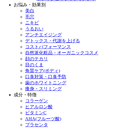
お悩み・効果別
美白
毛穴
ニキビ
うるおい
アンチエイジング
デトックス・代謝を上げる
コストパフォーマンス
自然派化粧品・オーガニックコスメ
顔のテカリ
目のくま
角質ケア(ボディ)
口臭対策・口臭予防
歯のホワイトニング
痩身・スリミング
成分・特徴
コラーゲン
ヒアルロン酸
ビタミンC
AHA(フルーツ酸)
プラセンタ