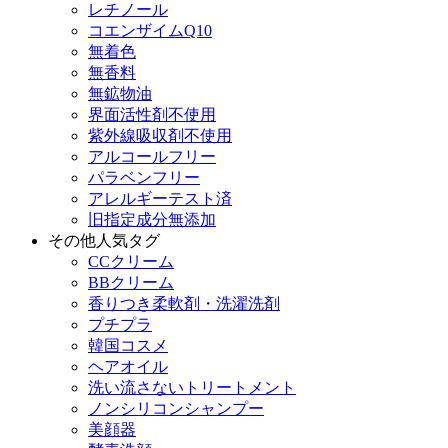
レチノール
コエンザイムQ10
無着色
無香料
無鉱物油
界面活性剤不使用
紫外線吸収剤不使用
アルコールフリー
パラベンフリー
アレルギーテスト済
旧指定成分無添加
その他人気タグ
CCクリーム
BBクリーム
香りつき柔軟剤・洗濯洗剤
プチプラ
韓国コスメ
ヘアオイル
洗い流さないトリートメント
ノンシリコンシャンプー
美顔器