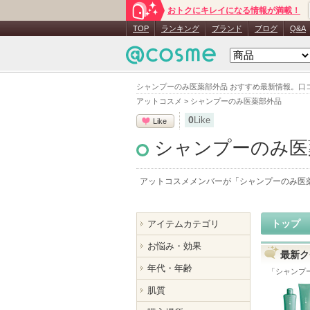
おトクにキレイになる情報が満載！
TOP
ランキング
ブランド
ブログ
Q&A
シャンプーのみ医薬部外品 おすすめ最新情報。口
アットコスメ
>
シャンプーのみ医薬部外品
0
Like
Like
シャンプーのみ医
アットコスメメンバーが「
シャンプーのみ医
トップ
アイテムカテゴリ
お悩み・効果
最新ク
年代・年齢
「
シャンプ
肌質