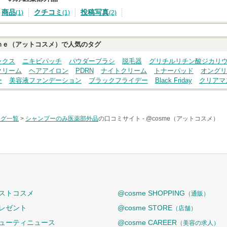
商品
クチコミ
投稿写真
(1)
(1)
(2)
ｍｅ（アットコスメ）で人気のタグ
ックス
ニキビパッチ
パウダーブラシ
脱毛器
グリチルリチン酸ジカリ
クリーム
ヘアアイロン
PDRN
ナイトクリーム
トナーパッド
オングリ
ー
美容液ファンデーション
ブラックフライデー
Black Friday
クリアマ
タグ一覧
>
シャンプーのみ医薬部外品
の口コミサイト -
@cosme（アットコスメ）
ストコスメ
@cosme SHOPPING
（通販）
レゼント
@cosme STORE
（店舗）
ューティニュース
@cosme CAREER
（美容の求人）