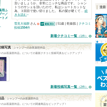
言いましょうか、非常にニッチな商品です。 シャン
トリのサシェを頂いたので、私はショートカットな
注目
薬用ふ
為、３回目で使い切りました。 私の髪が硬くて…
続
プー／
きを読む
ートメ
雪見大福餅
さん
| 51歳 | 乾燥肌 |
クチコミ
ト
投稿
1554
件
認証済
500
人
新着クチコミ一覧
（1件）
以
上
投稿写真
シャンプーのみ医薬部外品
の
ーのみ医薬部外品
」についての最新クチコミ投稿写真をピックアップ！
メ
ン
バ
ー
に
新着投稿写真一覧
（2件）
お
気
商品
シャンプーのみ医薬部外品
に
ーのみ医薬部外品
」についての関連商品をピックアップ！