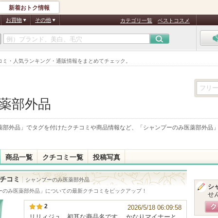
新着おトク情報
お買物
その他
カテゴリ一覧
ベストコスメ
コミ・人気ランキング・通販情報をまとめてチェック。
薬部外品
薬部外品
」でタグを付けたクチコミや商品情報など、「
シャンプーのみ医薬部外品
商品一覧
クチコミ一覧
投稿写真
チコミ
シャンプーのみ医薬部外品
シ
ーのみ医薬部外品
」についての最新クチコミをピックアップ！
せ
2
2026/5/18 06:09:58
リリィジュ、初耳な商品名です。 かなりマイナーと