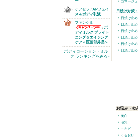
ー
ゴマージュ
ケアセラ
/
APフェイ
日焼け対策・
ス＆ボディ乳液
日焼け止め
ファンケル
日焼け止め
/
ボ
日焼け止め
ファンケルから
ディミルク ブライト
のお知らせがあ
ニング＆エイジング
日焼け止め
ります
ケア＜医薬部外品＞
日焼け止め
日焼け止め
ボディローション・ミル
ク ランキングをみる
お悩み・効
美白
毛穴
ニキビ
うるおい