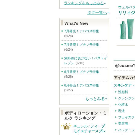
ランキングをもっとみる
ウェルベ
タグ一覧へ
リリィジ
What's New
7月発売！デパコス特集
(6/24)
7月発売！プチプラ特集
(6/24)
紫外線に負けない！ベストイ
レブン
(6/10)
@cosm
6月発売！プチプラ特集
(5/28)
アイテムカ
スキンケア
6月発売！デパコス特集
(5/27)
洗顔料
クレンジン
もっとみる
化粧水
乳液
ボディローション・ミ
フェイスク
ルク ランキング
美容液
キュレル
/
ディープ
パック・フ
モイスチャースプレ