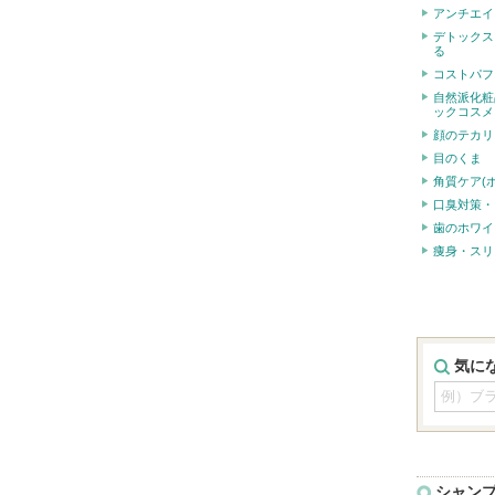
アンチエイ
デトックス
る
コストパフ
自然派化粧
ックコスメ
顔のテカリ
目のくま
角質ケア(
口臭対策・
歯のホワイ
痩身・スリ
気に
シャン