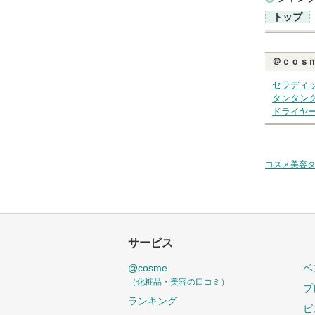
トップ
＠ｃｏｓ
セラディ
タンタン
ドライヤ
コスメ美容
サービス
@cosme
ベ
（化粧品・美容の口コミ）
プ
ランキング
ビ