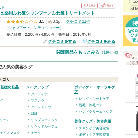
入
Like
Have
スト
り
ュ薬用ふわ髪シャンプー／ふわ髪トリートメント
登
3.5
0.1pt
クチコミ
13
件
録
[
シャンプー・コンディショナー
]
さ
税込価格：2,200円 / 4,950円
発売日：2016年6月
クチコミをする
クチコミをみる
れ
て
関連商品をもっとみる
（1件）
い
【毎月
ま
eで人気の美容タグ
す
テゴリ
・基礎化粧品
メイクアップ
ボディケア・オーラルケ
ア
アイライナー
レッグ・フットケア
グ
マスカラ
脱毛・除毛ケア
アイシャドウ
ハンドクリーム・ケア
口紅
リーム
リップスティック
美容グッズ・美容家電
リキッドルージュ
スキンケア美容家電
ェイスマスク
チーク
ボディケア美容家電