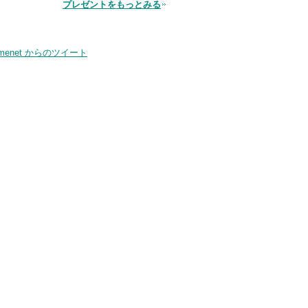
品
プレゼントをもっとみる
smenet からのツイート