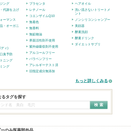
ジング
プラセンタ
ヘアオイル
・代謝を上げ
レチノール
洗い流さないトリートメ
ント
コエンザイムQ10
ォーマンス
ノンシリコンシャンプー
無着色
品・オーガニ
美顔器
無香料
酵素洗顔
無鉱物油
酵素ドリンク
界面活性剤不使用
ダイエットサプリ
紫外線吸収剤不使用
ボディ)
アルコールフリー
口臭予防
パラベンフリー
トニング
アレルギーテスト済
ミング
旧指定成分無添加
もっと詳しくみる
なるタグを探す
プーのみ医薬部外品