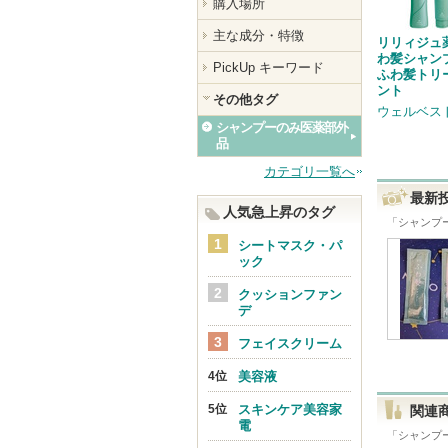
購入場所
主な成分・特徴
リリィジュ
わ髪シャン
PickUp キーワード
ふわ髪トリ
ント
その他タグ
ウェルベス
シャンプーのみ医薬部外
品
カテゴリ一覧へ
最新
人気急上昇のタグ
「
シャンプ
シートマスク・パ
ック
クッションファン
デ
フェイスクリーム
美容液
スキンケア美容家
関連
電
「
シャンプ