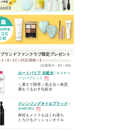
ブランドファンクラブ限定プレゼント
 1・9・17・24日 開催！】
(応募受付：8/1～8/8)
ルートバリア 化粧水
/ ネイチャ
ーリパブリック
＼暑さで限界／肌土台＝角質
現
層をうるおす化粧水
品
クレンジングオイルブラック
/
SHIRORU
角栓もメイクもほぐれ落ち
現
とろけるクッションオイル