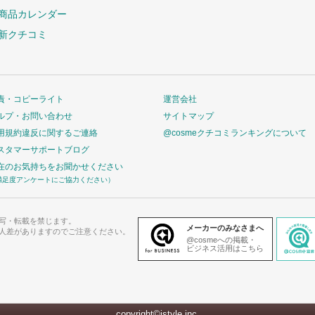
商品カレンダー
新クチコミ
責・コピーライト
運営会社
ルプ・お問い合わせ
サイトマップ
用規約違反に関するご連絡
@cosmeクチコミランキングについて
スタマーサポートブログ
在のお気持ちをお聞かせください
満足度アンケートにご協力ください）
写・転載を禁じます。
メーカーのみなさまへ
人差がありますのでご注意ください。
@cosmeへの掲載・
ビジネス活用はこちら
copyright©istyle,inc.