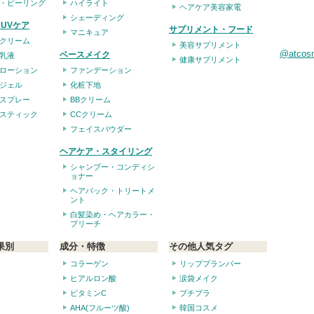
・ピーリング
ハイライト
ヘアケア美容家電
シェーディング
UVケア
サプリメント・フード
マニキュア
クリーム
美容サプリメント
@atco
ベースメイク
乳液
健康サプリメント
ローション
ファンデーション
ジェル
化粧下地
スプレー
BBクリーム
スティック
CCクリーム
フェイスパウダー
ヘアケア・スタイリング
シャンプー・コンディシ
ョナー
ヘアパック・トリートメ
ント
白髪染め・ヘアカラー・
ブリーチ
果別
成分・特徴
その他人気タグ
コラーゲン
リッププランパー
ヒアルロン酸
涙袋メイク
ビタミンC
プチプラ
AHA(フルーツ酸)
韓国コスメ