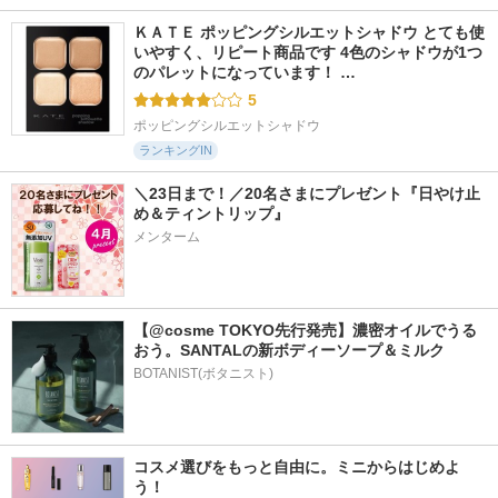
ＫＡＴＥ ポッピングシルエットシャドウ とても使
いやすく、リピート商品です 4色のシャドウが1つ
のパレットになっています！ …
5
ポッピングシルエットシャドウ
ランキングIN
＼23日まで！／20名さまにプレゼント『日やけ止
め＆ティントリップ』
メンターム
【@cosme TOKYO先行発売】濃密オイルでうる
おう。SANTALの新ボディーソープ＆ミルク
BOTANIST(ボタニスト)
コスメ選びをもっと自由に。ミニからはじめよ
う！