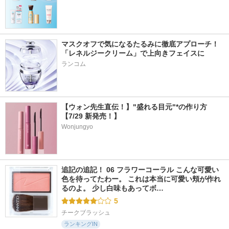
マスクオフで気になるたるみに徹底アプローチ！
「レネルジークリーム」で上向きフェイスに
ランコム
【ウォン先生直伝！】"盛れる目元"*の作り方
【7/29 新発売！】
Wonjungyo
追記の追記！ 06 フラワーコーラル こんな可愛い
色を待ってたわー。 これは本当に可愛い頬が作れ
るのよ。 少し白味もあってボ…
5
チークブラッシュ
ランキングIN