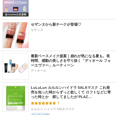
セザンヌから新チークが登場♡
セザンヌ
最新ベースメイク提案｜崩れが気になる夏も。長
時間、感動の美しさを守り抜く「ディオール フォ
ーエヴァー」ルーティーン
ディオール
LuLuLun ルルルンハイドラ 5ALAマスク これ発
売を知った時からずっと欲しくて ロフトなどに寄
った時とか　探してましたが PLAZ…
7
ルルルン ハイドラ 5ALA マスク
ランキングIN