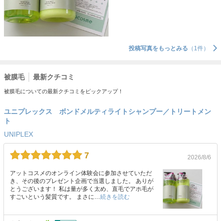
投稿写真をもっとみる
（1件）
被膜毛
最新クチコミ
被膜毛についての最新クチコミをピックアップ！
ユニプレックス ボンドメルティライトシャンプー／トリートメン
ト
UNIPLEX
7
2026/8/6
アットコスメのオンライン体験会に参加させていただ
き、その後のプレゼント企画で当選しました。 ありが
とうございます！ 私は量が多く太め、直毛でアホ毛が
すごいという髪質です。 まさに…
続きを読む