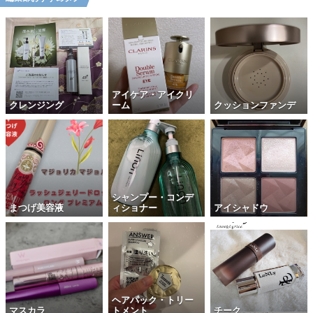
アイケア・アイクリ
クレンジング
ーム
クッションファンデ
シャンプー・コンデ
まつげ美容液
ィショナー
アイシャドウ
ヘアパック・トリー
マスカラ
トメント
チーク