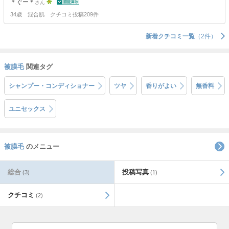
＊ぐー＊
さん
34歳
混合肌
クチコミ投稿209件
新着クチコミ一覧
（2件）
被膜毛
関連タグ
シャンプー・コンディショナー
ツヤ
香りがよい
無香料
ユニセックス
被膜毛
のメニュー
総合
投稿写真
(3)
(1)
クチコミ
(2)