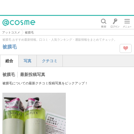
@cosme
アットコスメ
被膜毛
被膜毛 おすすめ最新情報。口コミ・人気ランキング・通販情報をまとめてチェック。
被膜毛
この
総合
写真
クチコミ
タグ
被膜毛
最新投稿写真
を
被膜毛についての最新クチコミ投稿写真をピックアップ！
Like