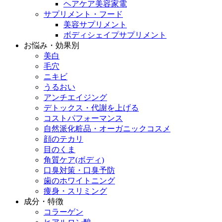
ヘアケア美容家電
サプリメント・フード
美容サプリメント
ボディシェイプサプリメント
お悩み・効果別
美白
毛穴
ニキビ
うるおい
アンチエイジング
デトックス・代謝を上げる
コストパフォーマンス
自然派化粧品・オーガニックコスメ
顔のテカリ
目のくま
角質ケア(ボディ)
口臭対策・口臭予防
歯のホワイトニング
痩身・スリミング
成分・特徴
コラーゲン