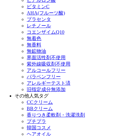
ヒアルロン酸
ビタミンC
AHA(フルーツ酸)
プラセンタ
レチノール
コエンザイムQ10
無着色
無香料
無鉱物油
界面活性剤不使用
紫外線吸収剤不使用
アルコールフリー
パラベンフリー
アレルギーテスト済
旧指定成分無添加
その他人気タグ
CCクリーム
BBクリーム
香りつき柔軟剤・洗濯洗剤
プチプラ
韓国コスメ
ヘアオイル