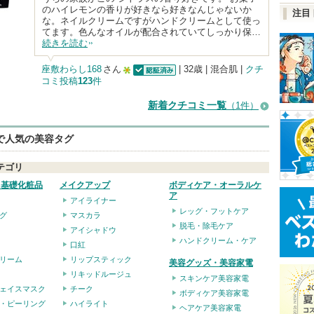
のハイレモンの香りが好きなら好きなんじゃないか
注目
な。ネイルクリームですがハンドクリームとして使っ
てます。色んなオイルが配合されていてしっかり保…
続きを読む
座敷わらし168
さん
| 32歳 | 混合肌 |
クチ
コミ投稿
123
件
認証済
5
人
新着クチコミ一覧
（1件）
以
上
eで人気の美容タグ
の
テゴリ
メ
・基礎化粧品
メイクアップ
ボディケア・オーラルケ
ン
ア
アイライナー
バ
レッグ・フットケア
グ
マスカラ
脱毛・除毛ケア
ー
アイシャドウ
ハンドクリーム・ケア
口紅
に
リーム
リップスティック
美容グッズ・美容家電
お
リキッドルージュ
スキンケア美容家電
気
ェイスマスク
チーク
ボディケア美容家電
に
・ピーリング
ハイライト
ヘアケア美容家電