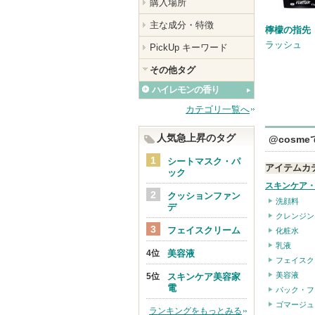
購入場所
主な成分・特徴
檸檬の指先
ラッシュ
PickUp キーワード
その他タグ
ハイレモンの香り
カテゴリ一覧へ
人気急上昇のタグ
@cosm
シートマスク・パ
アイテムカ
ック
スキンケア
クッションファン
洗顔料
デ
クレンジン
フェイスクリーム
化粧水
乳液
美容液
フェイスク
美容液
スキンケア美容家
電
パック・フ
ゴマージュ
ランキングをもっとみる