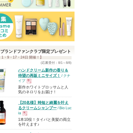
ブランドファンクラブ限定プレゼント
 1・9・17・24日 開催！】
(応募受付：8/1～8/8)
ハンドクリーム新作の香り＆
待望の再販ミニサイズ！
/ クナ
イプ
新作ホワイトブロッサムと人
現
気のネロリをお届け！
【20名様】時短と綺麗を叶え
品
るクリームシャンプー
/ Bio Luc
ia
1本10役！タイパと美髪の両立
現
を叶えます♪