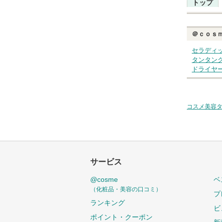
トップ
＠ｃｏｓ
セラディ
タンタン
ドライヤ
コスメ美容
サービス
@cosme
ベ
（化粧品・美容の口コミ）
プ
ランキング
ビ
ポイント・クーポン