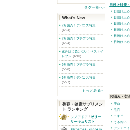
日焼け対策・
タグ一覧へ
日焼け止め
What's New
日焼け止め
日焼け止め
7月発売！デパコス特集
日焼け止め
(6/24)
日焼け止め
7月発売！プチプラ特集
日焼け止め
(6/24)
紫外線に負けない！ベストイ
レブン
(6/10)
6月発売！プチプラ特集
(5/28)
6月発売！デパコス特集
(5/27)
もっとみる
お悩み・効
美白
美容・健康サプリメン
ト ランキング
毛穴
ニキビ
シノアドア
/
ゼリー
サーキュリスト
うるおい
アンチエイ
@cosme+
/
@cosm