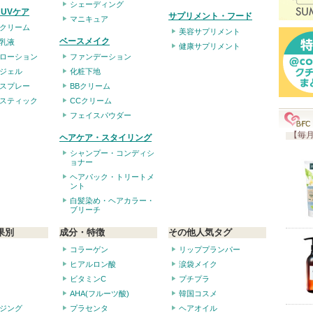
シェーディング
入
UVケア
サプリメント・フード
マニキュア
り
クリーム
美容サプリメント
ベースメイク
登
乳液
健康サプリメント
ローション
ファンデーション
録
ジェル
化粧下地
さ
スプレー
BBクリーム
れ
スティック
CCクリーム
て
フェイスパウダー
い
【毎月
ヘアケア・スタイリング
ま
シャンプー・コンディシ
ョナー
す
ヘアパック・トリートメ
ント
白髪染め・ヘアカラー・
ブリーチ
果別
成分・特徴
その他人気タグ
コラーゲン
リッププランパー
ヒアルロン酸
涙袋メイク
ビタミンC
プチプラ
AHA(フルーツ酸)
韓国コスメ
ジング
プラセンタ
ヘアオイル