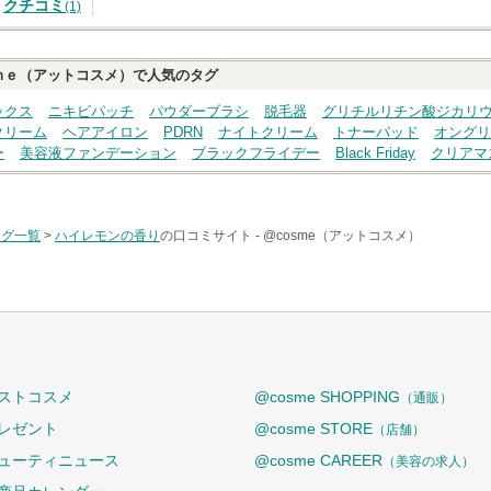
クチコミ
(1)
ｍｅ（アットコスメ）で人気のタグ
ックス
ニキビパッチ
パウダーブラシ
脱毛器
グリチルリチン酸ジカリ
クリーム
ヘアアイロン
PDRN
ナイトクリーム
トナーパッド
オングリ
ー
美容液ファンデーション
ブラックフライデー
Black Friday
クリアマ
タグ一覧
>
ハイレモンの香り
の口コミサイト -
@cosme（アットコスメ）
ストコスメ
@cosme SHOPPING
（通販）
レゼント
@cosme STORE
（店舗）
ューティニュース
@cosme CAREER
（美容の求人）