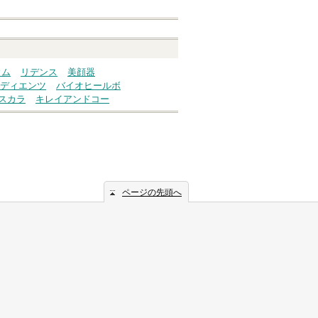
ウム
リデンス
美顔器
ディエンツ
バイオヒールボ
スカラ
キレイアンドコー
ページの先頭へ