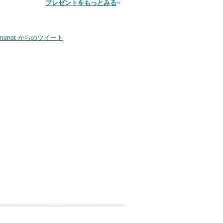
プレゼントをもっとみる
品
smenet からのツイート