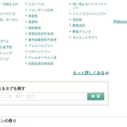
・代謝を上げ
レチノール
洗い流さないトリートメ
ント
コエンザイムQ10
ォーマンス
ノンシリコンシャンプー
無着色
品・オーガニ
美顔器
@atco
無香料
酵素洗顔
無鉱物油
酵素ドリンク
界面活性剤不使用
ダイエットサプリ
紫外線吸収剤不使用
ボディ)
アルコールフリー
口臭予防
パラベンフリー
トニング
アレルギーテスト済
ミング
旧指定成分無添加
もっと詳しくみる
なるタグを探す
モンの香り