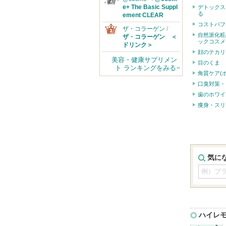
e+ The Basic Suppl
デトックス
る
ement CLEAR
コストパフ
ザ・コラーゲン
/
自然派化粧
ザ・コラーゲン ＜
ックコスメ
ドリンク＞
顔のテカリ
美容・健康サプリメン
目のくま
ト ランキングをみる
角質ケア(
口臭対策・
歯のホワイ
痩身・スリ
気に
ハイレ