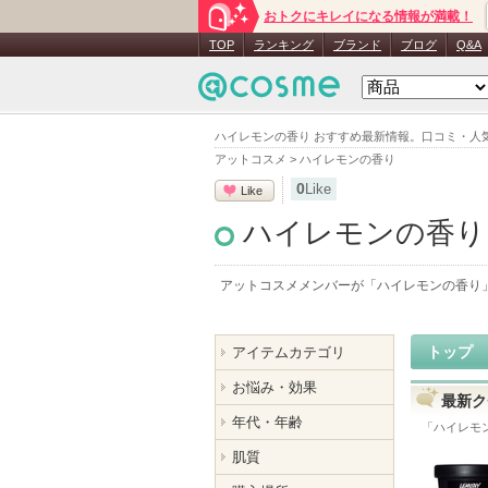
おトクにキレイになる情報が満載！
TOP
ランキング
ブランド
ブログ
Q&A
ハイレモンの香り おすすめ最新情報。口コミ・人
アットコスメ
>
ハイレモンの香り
0
Like
Like
ハイレモンの香り
アットコスメメンバーが「
ハイレモンの香り
トップ
アイテムカテゴリ
お悩み・効果
最新ク
年代・年齢
「
ハイレモ
肌質