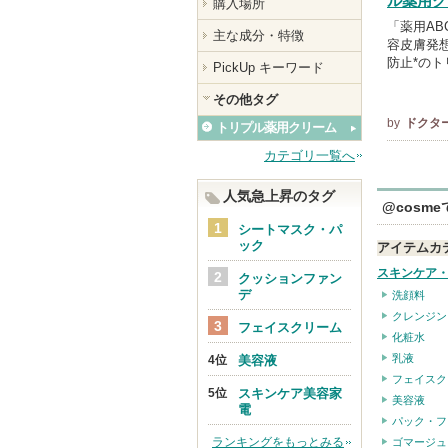
ル薬用ク
購入場所
「薬用AB
主な成分・特徴
容皮膚発想
防止*の
PickUp キーワード
その他タグ
by
ドクタ
トリプル薬用クリーム
カテゴリ一覧へ
人気急上昇のタグ
@cosm
シートマスク・パ
ック
アイテムカ
スキンケア
クッションファン
デ
洗顔料
クレンジン
フェイスクリーム
化粧水
乳液
美容液
フェイスク
スキンケア美容家
美容液
電
パック・フ
ランキングをもっとみる
ゴマージュ