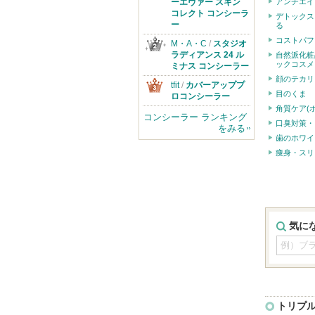
のお知らせがあ
ーエヴァー スキン
アンチエイ
ります
コレクト コンシーラ
デトックス
ー
る
コストパフ
M・A・C
/
スタジオ
ラディアンス 24 ル
自然派化粧
ックコスメ
ミナス コンシーラー
顔のテカリ
tfit
/
カバーアッププ
目のくま
ロコンシーラー
角質ケア(
コンシーラー ランキング
口臭対策・
をみる
歯のホワイ
痩身・スリ
気に
トリプ