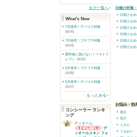
タグ一覧へ
日焼け対策・
日焼け止め
What's New
日焼け止め
7月発売！デパコス特集
日焼け止め
(6/24)
日焼け止め
7月発売！プチプラ特集
日焼け止め
(6/24)
日焼け止め
紫外線に負けない！ベストイ
レブン
(6/10)
6月発売！プチプラ特集
(5/28)
6月発売！デパコス特集
(5/27)
もっとみる
お悩み・効
コンシーラー ランキ
美白
ング
毛穴
ディオール
ニキビ
/
デ
うるおい
ディオールから
ィオールスキン フォ