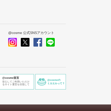
@cosme 公式SNSアカウント
instagram
x
facebook
line
@cosme宣言
@cosmeの
安心してご利用いただけ
ミカエルって？
るサイト運営を目指して