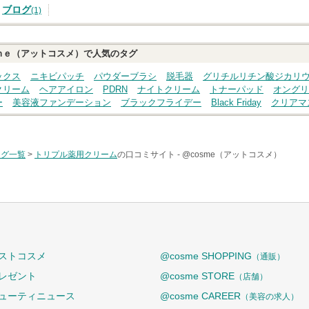
ブログ
(1)
ｍｅ（アットコスメ）で人気のタグ
ックス
ニキビパッチ
パウダーブラシ
脱毛器
グリチルリチン酸ジカリ
クリーム
ヘアアイロン
PDRN
ナイトクリーム
トナーパッド
オングリ
ー
美容液ファンデーション
ブラックフライデー
Black Friday
クリアマ
タグ一覧
>
トリプル薬用クリーム
の口コミサイト -
@cosme（アットコスメ）
ストコスメ
@cosme SHOPPING
（通販）
レゼント
@cosme STORE
（店舗）
ューティニュース
@cosme CAREER
（美容の求人）