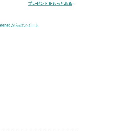
品
プレゼントをもっとみる
smenet からのツイート