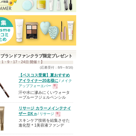
ブランドファンクラブ限定プレゼント
 1・9・17・24日 開催！】
(応募受付：8/9～8/16)
【ベスコス受賞】夏おすすめ
アイライナー20名様に
/ メイク
アップフォーエバー
汗や水に滲みにくいウォータ
現
ープルーフジェルペンシル
リサージ カラーメインテナイ
品
ザー DX n
/ リサージ
スキンケア技術を結集させた
現
進化型＊1美容液ファンデ