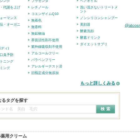
ジング
プラセンタ
ヘアオイル
・代謝を上げ
レチノール
洗い流さないトリートメ
ント
コエンザイムQ10
ォーマンス
ノンシリコンシャンプー
無着色
品・オーガニ
美顔器
@atco
無香料
酵素洗顔
無鉱物油
酵素ドリンク
界面活性剤不使用
ダイエットサプリ
紫外線吸収剤不使用
ボディ)
アルコールフリー
口臭予防
パラベンフリー
トニング
アレルギーテスト済
ミング
旧指定成分無添加
もっと詳しくみる
なるタグを探す
ル薬用クリーム