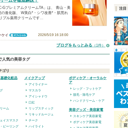
リームを徹底解説！
C-GプレミアムクリームTA」は、 青山・美
注目
の進化版、 W美白*・シワ改善*・肌荒れ
トリプル薬用クリームです…
2026/5/19 16:18:00
ーケイ
オフィシャ
ル
ブログをもっとみる
（1件）
eで人気の美容タグ
テゴリ
・基礎化粧品
メイクアップ
ボディケア・オーラルケ
ア
アイライナー
レッグ・フットケア
グ
マスカラ
脱毛・除毛ケア
アイシャドウ
ハンドクリーム・ケア
口紅
リーム
リップスティック
美容グッズ・美容家電
リキッドルージュ
スキンケア美容家電
ェイスマスク
チーク
ボディケア美容家電
・ピーリング
ハイライト