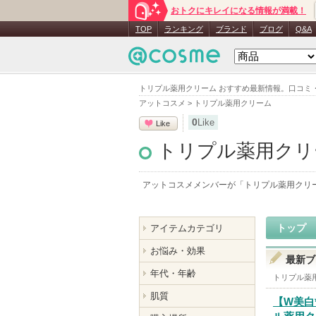
おトクにキレイになる情報が満載！
TOP
ランキング
ブランド
ブログ
Q&A
トリプル薬用クリーム おすすめ最新情報。口コミ
アットコスメ
>
トリプル薬用クリーム
0
Like
Like
トリプル薬用クリ
アットコスメメンバーが「
トリプル薬用クリ
トップ
アイテムカテゴリ
お悩み・効果
最新ブ
年代・年齢
トリプル薬
肌質
【W美白