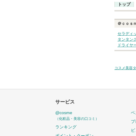
トップ
＠ｃｏｓ
セラディ
タンタン
ドライヤ
コスメ美容
サービス
@cosme
ベ
（化粧品・美容の口コミ）
プ
ランキング
ビ
ポイント・クーポン