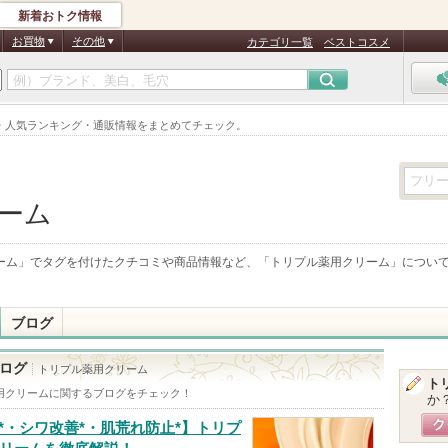
新着おトク情報
お買物
その他
カテゴリ一覧
ベストコスメ
・人気ランキング・通販情報をまとめてチェック。
ーム
ーム
」でタグを付けたクチコミや商品情報など、「
トリプル薬用クリーム
」につい
ブログ
ログ
トリプル薬用クリーム
ト
用クリーム
に関するブログをチェック！
か
*・シワ改善*・肌荒れ防止*】トリプ