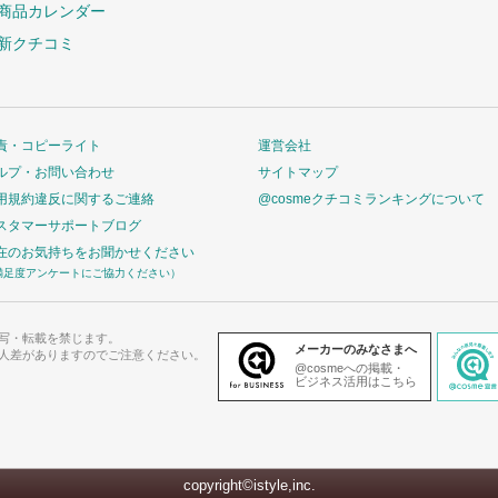
商品カレンダー
新クチコミ
責・コピーライト
運営会社
ルプ・お問い合わせ
サイトマップ
用規約違反に関するご連絡
@cosmeクチコミランキングについて
スタマーサポートブログ
在のお気持ちをお聞かせください
満足度アンケートにご協力ください）
写・転載を禁じます。
メーカーのみなさまへ
人差がありますのでご注意ください。
@cosmeへの掲載・
ビジネス活用はこちら
copyright©istyle,inc.