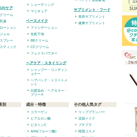
ヘアケア美容家電
シェーディング
UVケア
サプリメント・フード
マニキュア
クリーム
美容サプリメント
ベースメイク
乳液
健康サプリメント
ローション
ファンデーション
ジェル
化粧下地
スプレー
BBクリーム
スティック
CCクリーム
フェイスパウダー
【毎月
ヘアケア・スタイリング
シャンプー・コンディシ
ョナー
ヘアパック・トリートメ
ント
白髪染め・ヘアカラー・
ブリーチ
果別
成分・特徴
その他人気タグ
コラーゲン
リッププランパー
ヒアルロン酸
涙袋メイク
ビタミンC
プチプラ
AHA(フルーツ酸)
韓国コスメ