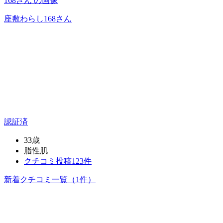
座敷わらし168
さん
認証済
33歳
脂性肌
クチコミ投稿123件
新着クチコミ一覧
（1件）