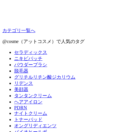
カテゴリ一覧へ
@cosme（アットコスメ）で人気のタグ
セラディックス
ニキビパッチ
パウダーブラシ
脱毛器
グリチルリチン酸ジカリウム
リデンス
美顔器
タンタンクリーム
ヘアアイロン
PDRN
ナイトクリーム
トナーパッド
オングリディエンツ
バイオヒールボ