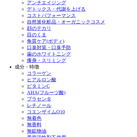
アンチエイジング
デトックス・代謝を上げる
コストパフォーマンス
自然派化粧品・オーガニックコスメ
顔のテカリ
目のくま
角質ケア(ボディ)
口臭対策・口臭予防
歯のホワイトニング
痩身・スリミング
成分・特徴
コラーゲン
ヒアルロン酸
ビタミンC
AHA(フルーツ酸)
プラセンタ
レチノール
コエンザイムQ10
無着色
無香料
無鉱物油