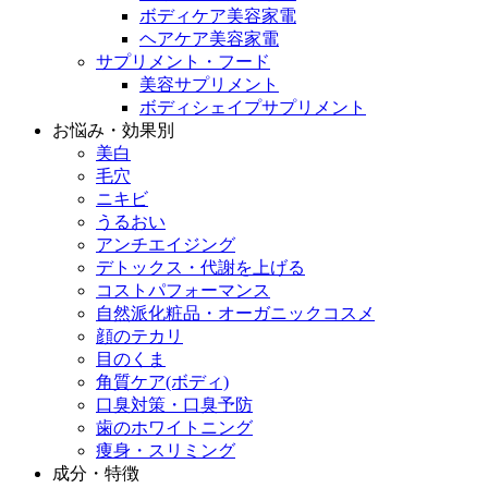
ボディケア美容家電
ヘアケア美容家電
サプリメント・フード
美容サプリメント
ボディシェイプサプリメント
お悩み・効果別
美白
毛穴
ニキビ
うるおい
アンチエイジング
デトックス・代謝を上げる
コストパフォーマンス
自然派化粧品・オーガニックコスメ
顔のテカリ
目のくま
角質ケア(ボディ)
口臭対策・口臭予防
歯のホワイトニング
痩身・スリミング
成分・特徴