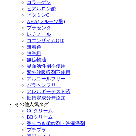
コラーゲン
ヒアルロン酸
ビタミンC
AHA(フルーツ酸)
プラセンタ
レチノール
コエンザイムQ10
無着色
無香料
無鉱物油
界面活性剤不使用
紫外線吸収剤不使用
アルコールフリー
パラベンフリー
アレルギーテスト済
旧指定成分無添加
その他人気タグ
CCクリーム
BBクリーム
香りつき柔軟剤・洗濯洗剤
プチプラ