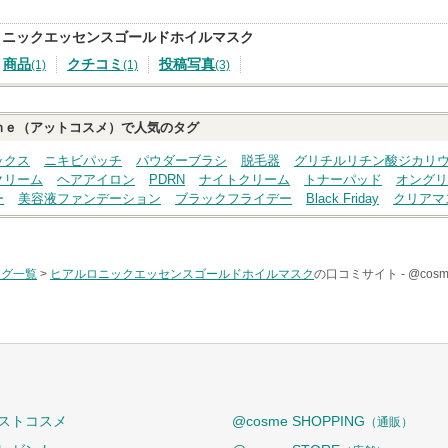
ロニックエッセンスゴールドホイルマスク
商品
クチコミ
投稿写真
(1)
(1)
(3)
ｍｅ（アットコスメ）で人気のタグ
ックス
ニキビパッチ
パウダーブラシ
脱毛器
グリチルリチン酸ジカリ
クリーム
ヘアアイロン
PDRN
ナイトクリーム
トナーパッド
オングリ
ー
美容液ファンデーション
ブラックフライデー
Black Friday
クリアマ
タグ一覧
>
ヒアルロニックエッセンスゴールドホイルマスク
の口コミサイト -
@co
ストコスメ
@cosme SHOPPING
（通販）