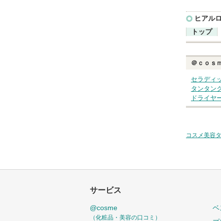
ヒアル
トップ
＠ｃｏｓ
セラディ
タンタン
ドライヤ
コスメ美容
サービス
@cosme
ベ
（化粧品・美容の口コミ）