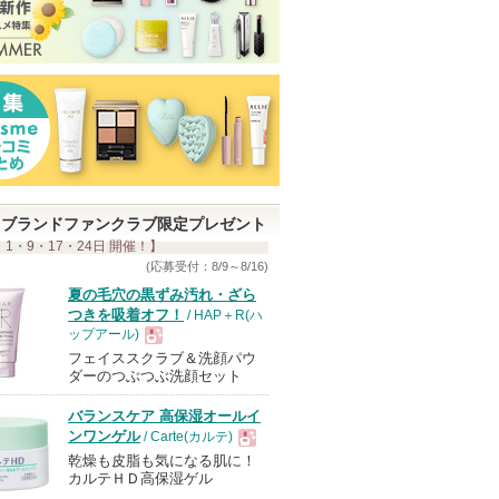
ブランドファンクラブ限定プレゼント
 1・9・17・24日 開催！】
(応募受付：8/9～8/16)
夏の毛穴の黒ずみ汚れ・ざら
つきを吸着オフ！
/ HAP＋R(ハ
ップアール)
フェイススクラブ＆洗顔パウ
現
ダーのつぶつぶ洗顔セット
バランスケア 高保湿オールイ
品
ンワンゲル
/ Carte(カルテ)
乾燥も皮脂も気になる肌に！
現
カルテＨＤ高保湿ゲル