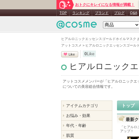
おトクにキレイになる情報が満載！
TOP
ランキング
ブランド
ブログ
Q&A
ヒアルロニックエッセンスゴールドホイルマスク 
アットコスメ
>
ヒアルロニックエッセンスゴール
0
Like
Like
ヒアルロニックエ
アットコスメメンバーが「
ヒアルロニックエ
についての美容総合情報です。
トップ
アイテムカテゴリ
お悩み・効果
最新ク
年代・年齢
「
ヒアルロ
アップ！
肌質