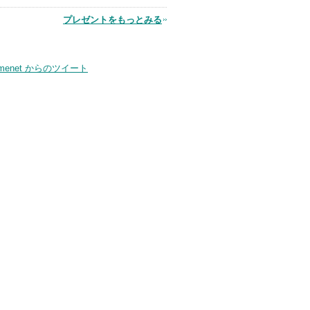
品
プレゼントをもっとみる
smenet からのツイート