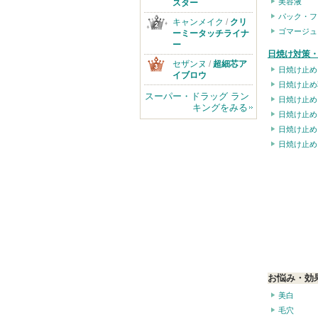
美容液
スター
パック・フ
キャンメイク
/
クリ
ゴマージュ
ーミータッチライナ
ー
日焼け対策・
セザンヌ
/
超細芯ア
日焼け止め
イブロウ
日焼け止め
スーパー・ドラッグ ラン
日焼け止め
キングをみる
日焼け止め
日焼け止め
日焼け止め
お悩み・効
美白
毛穴