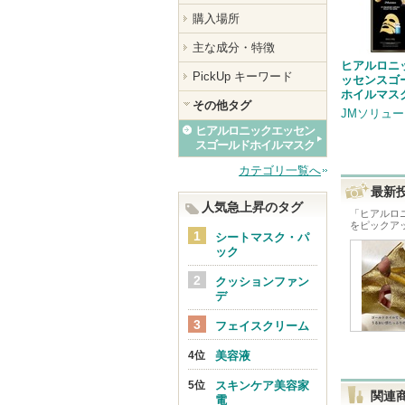
購入場所
主な成分・特徴
ヒアルロニ
PickUp キーワード
ッセンスゴ
ホイルマス
その他タグ
JMソリュ
ヒアルロニックエッセン
スゴールドホイルマスク
カテゴリ一覧へ
最新
人気急上昇のタグ
「
ヒアルロ
をピックア
シートマスク・パ
ック
クッションファン
デ
フェイスクリーム
美容液
スキンケア美容家
関連
電