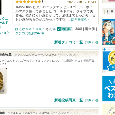
7
2026/5/18 17:15:43
JMsolution ヒアルロニックエッセンスゴールドホイ
ルマスク使ってみました ゴールドホイルタイプで美
注目
容液が乾きにくい感じがして、最後までしっかりうる
ックエ
おい感があるのがよかったです◎ …
続きを読む
ールド
ク
はるかｈａｒｕｋａ
さん
| 34歳 | 混合肌 |
ーション
クチコミ投稿
247
件
認証済
10
人
新着クチコミ一覧
（1件）
以
上
投稿写真
ヒアルロニックエッセンスゴールドホイルマスク
の
ニックエッセンスゴールドホイルマスク
」についての最新クチコミ投稿写真
ップ！
メ
ン
バ
ー
に
新着投稿写真一覧
お
（3件）
気
商品
ヒアルロニックエッセンスゴールドホイルマスク
に