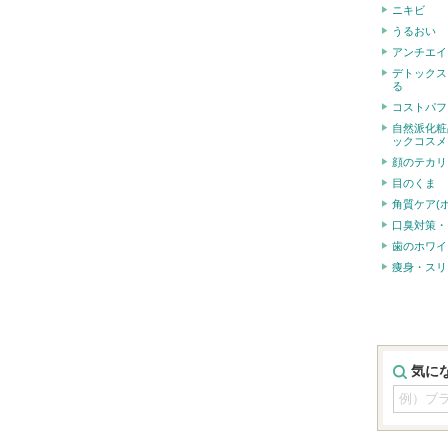
ニキビ
うるおい
アンチエイ
デトックス
る
コストパフ
自然派化粧
ックコスメ
顔のテカリ
目のくま
角質ケア(
口臭対策・
歯のホワイ
痩身・スリ
気に