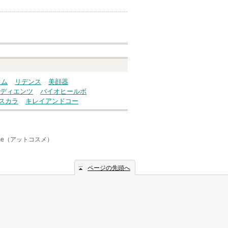
ウム
リデンス
美顔器
ディエンツ
バイオヒールボ
スカラ
キレイアンドコー
sme（アットコスメ）
ページの先頭へ