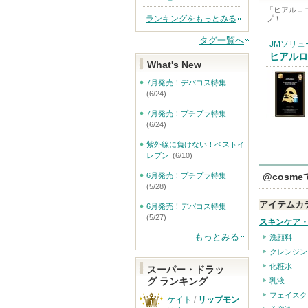
「
ヒアルロ
ランキングをもっとみる
プ！
タグ一覧へ
JMソリュ
ヒアルロ
What's New
7月発売！デパコス特集
(6/24)
7月発売！プチプラ特集
(6/24)
紫外線に負けない！ベストイ
レブン
(6/10)
@cosm
6月発売！プチプラ特集
(5/28)
アイテムカ
6月発売！デパコス特集
(5/27)
スキンケア
もっとみる
洗顔料
クレンジン
化粧水
スーパー・ドラッ
グ ランキング
乳液
フェイスク
ケイト
/
リップモン