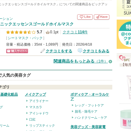
ニックエッセンスゴールドホイルマスク
」についての関連商品をピックアッ
入
り
Like
Have
ーション
登
ニックエッセンスゴールドホイルマスク
録
5.7
0.1pt
クチコミ
114
件
さ
[
シートマスク・パック
]
れ
容量・税込価格：35ml・1,089円
発売日：2026/4/18
クチコミをする
クチコミをみる
て
ショッピン
い
関連商品をもっとみる
（1件）
グサイトへ
【毎月
ま
す
eで人気の美容タグ
テゴリ
・基礎化粧品
メイクアップ
ボディケア・オーラルケ
ア
アイライナー
レッグ・フットケア
グ
マスカラ
脱毛・除毛ケア
アイシャドウ
ハンドクリーム・ケア
口紅
リーム
リップスティック
美容グッズ・美容家電