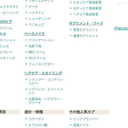
リキッドルージュ
スキンケア美容家電
ェイスマスク
チーク
ボディケア美容家電
・ピーリング
ハイライト
ヘアケア美容家電
シェーディング
UVケア
サプリメント・フード
マニキュア
@atco
クリーム
美容サプリメント
ベースメイク
乳液
健康サプリメント
ローション
ファンデーション
ジェル
化粧下地
スプレー
BBクリーム
スティック
CCクリーム
フェイスパウダー
ヘアケア・スタイリング
シャンプー・コンディシ
ョナー
ヘアパック・トリートメ
ント
白髪染め・ヘアカラー・
ブリーチ
果別
成分・特徴
その他人気タグ
コラーゲン
リッププランパー
ヒアルロン酸
涙袋メイク