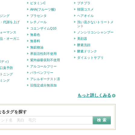
ビタミンC
プチプラ
AHA(フルーツ酸)
韓国コスメ
ジング
プラセンタ
ヘアオイル
・代謝を上げ
レチノール
洗い流さないトリートメ
ント
コエンザイムQ10
ォーマンス
ノンシリコンシャンプー
無着色
品・オーガニ
美顔器
無香料
酵素洗顔
無鉱物油
酵素ドリンク
界面活性剤不使用
ダイエットサプリ
紫外線吸収剤不使用
ボディ)
アルコールフリー
口臭予防
パラベンフリー
トニング
アレルギーテスト済
ミング
旧指定成分無添加
もっと詳しくみる
なるタグを探す