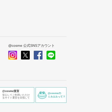
@cosme 公式SNSアカウント
instagram
x
facebook
line
@cosme宣言
@cosmeの
安心してご利用いただけ
ミカエルって？
るサイト運営を目指して