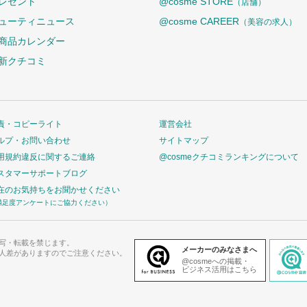
レゼント
@cosme STORE
（店舗）
ューティニュース
@cosme CAREER
（美容の求人）
商品カレンダー
新クチコミ
責・コピーライト
運営会社
ルプ・お問い合わせ
サイトマップ
用規約違反に関するご連絡
@cosmeクチコミランキングについて
スタマーサポートブログ
在のお気持ちをお聞かせください
満足度アンケートにご協力ください）
写・転載を禁じます。
メーカーのみなさまへ
人差がありますのでご注意ください。
@cosmeへの掲載・
ビジネス活用はこちら