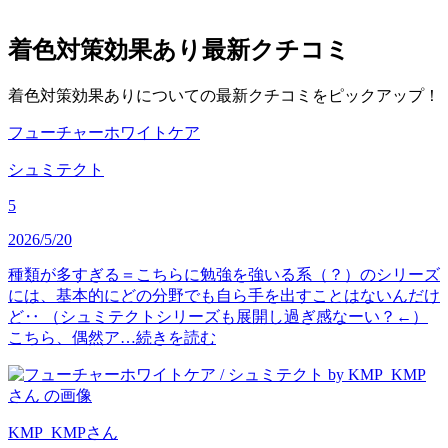
着色対策効果あり
最新クチコミ
着色対策効果ありについての最新クチコミをピックアップ！
フューチャーホワイトケア
シュミテクト
5
2026/5/20
種類が多すぎる＝こちらに勉強を強いる系（？）のシリーズ
には、基本的にどの分野でも自ら手を出すことはないんだけ
ど‥ （シュミテクトシリーズも展開し過ぎ感なーい？←）
こちら、偶然ア…
続きを読む
KMP_KMP
さん