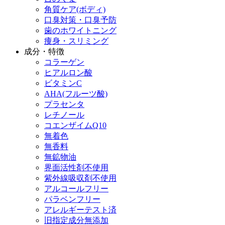
角質ケア(ボディ)
口臭対策・口臭予防
歯のホワイトニング
痩身・スリミング
成分・特徴
コラーゲン
ヒアルロン酸
ビタミンC
AHA(フルーツ酸)
プラセンタ
レチノール
コエンザイムQ10
無着色
無香料
無鉱物油
界面活性剤不使用
紫外線吸収剤不使用
アルコールフリー
パラベンフリー
アレルギーテスト済
旧指定成分無添加