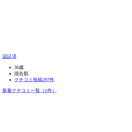
認証済
36歳
混合肌
クチコミ投稿297件
新着クチコミ一覧
（1件）