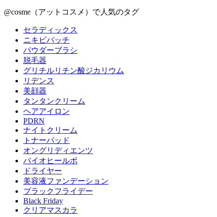
@cosme（アットコスメ）で人気のタグ
セラディックス
ニキビパッチ
パウダーブラシ
脱毛器
グリチルリチン酸ジカリウム
リデンス
美顔器
タンタンクリーム
ヘアアイロン
PDRN
ナイトクリーム
トナーパッド
オングリディエンツ
バイオヒールボ
ドライヤー
美容液ファンデーション
ブラックフライデー
Black Friday
クリアマスカラ