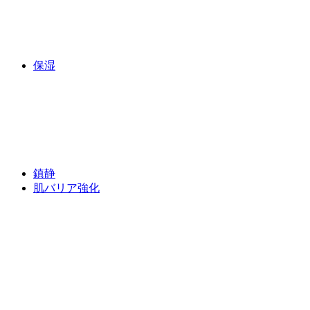
保湿
鎮静
肌バリア強化