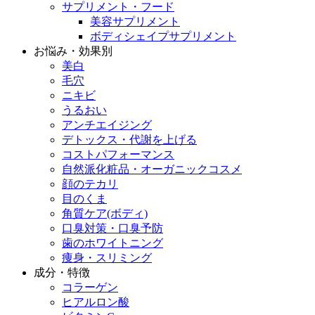
サプリメント・フード
美容サプリメント
ボディシェイプサプリメント
お悩み・効果別
美白
毛穴
ニキビ
うるおい
アンチエイジング
デトックス・代謝を上げる
コストパフォーマンス
自然派化粧品・オーガニックコスメ
顔のテカリ
目のくま
角質ケア(ボディ)
口臭対策・口臭予防
歯のホワイトニング
痩身・スリミング
成分・特徴
コラーゲン
ヒアルロン酸