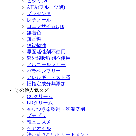
ビタミンC
AHA(フルーツ酸)
プラセンタ
レチノール
コエンザイムQ10
無着色
無香料
無鉱物油
界面活性剤不使用
紫外線吸収剤不使用
アルコールフリー
パラベンフリー
アレルギーテスト済
旧指定成分無添加
その他人気タグ
CCクリーム
BBクリーム
香りつき柔軟剤・洗濯洗剤
プチプラ
韓国コスメ
ヘアオイル
洗い流さないトリートメント