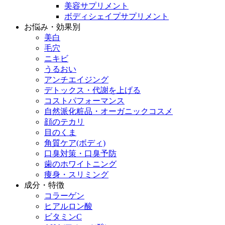
美容サプリメント
ボディシェイプサプリメント
お悩み・効果別
美白
毛穴
ニキビ
うるおい
アンチエイジング
デトックス・代謝を上げる
コストパフォーマンス
自然派化粧品・オーガニックコスメ
顔のテカリ
目のくま
角質ケア(ボディ)
口臭対策・口臭予防
歯のホワイトニング
痩身・スリミング
成分・特徴
コラーゲン
ヒアルロン酸
ビタミンC