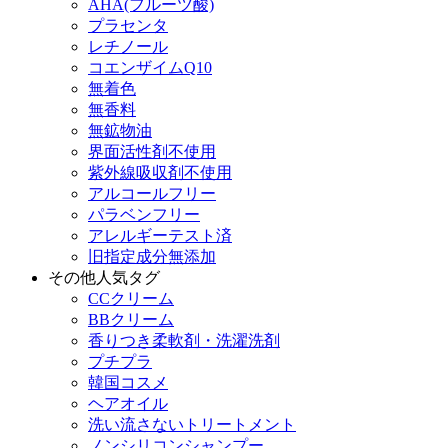
AHA(フルーツ酸)
プラセンタ
レチノール
コエンザイムQ10
無着色
無香料
無鉱物油
界面活性剤不使用
紫外線吸収剤不使用
アルコールフリー
パラベンフリー
アレルギーテスト済
旧指定成分無添加
その他人気タグ
CCクリーム
BBクリーム
香りつき柔軟剤・洗濯洗剤
プチプラ
韓国コスメ
ヘアオイル
洗い流さないトリートメント
ノンシリコンシャンプー