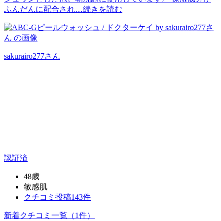
ふんだんに配合され…
続きを読む
sakurairo277
さん
認証済
48歳
敏感肌
クチコミ投稿143件
新着クチコミ一覧
（1件）