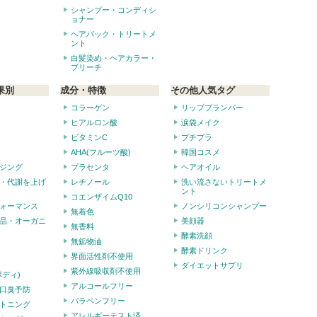
シャンプー・コンディシ
ョナー
ヘアパック・トリートメ
ント
白髪染め・ヘアカラー・
ブリーチ
果別
成分・特徴
その他人気タグ
コラーゲン
リッププランパー
ヒアルロン酸
涙袋メイク
ビタミンC
プチプラ
AHA(フルーツ酸)
韓国コスメ
ジング
プラセンタ
ヘアオイル
・代謝を上げ
レチノール
洗い流さないトリートメ
ント
コエンザイムQ10
ォーマンス
ノンシリコンシャンプー
無着色
品・オーガニ
美顔器
無香料
酵素洗顔
無鉱物油
酵素ドリンク
界面活性剤不使用
ダイエットサプリ
紫外線吸収剤不使用
ボディ)
アルコールフリー
口臭予防
パラベンフリー
トニング
アレルギーテスト済