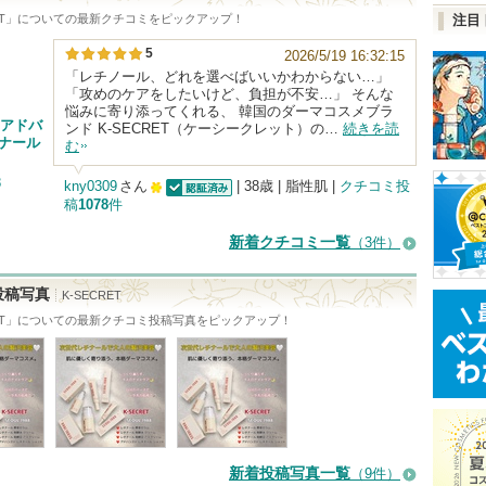
T
」についての最新クチコミをピックアップ！
注目
5
2026/5/19 16:32:15
「レチノール、どれを選べばいいかわからない…」
「攻めのケアをしたいけど、負担が不安…」 そんな
悩みに寄り添ってくれる、 韓国のダーマコスメブラ
 アドバ
ンド K-SECRET（ケーシークレット）の…
続きを読
チナール
む
8
kny0309
さん
| 38歳 | 脂性肌 |
クチコミ投
稿
1078
件
認証済
100
人
新着クチコミ一覧
（3件）
以
上
投稿写真
K-SECRET
の
T
」についての最新クチコミ投稿写真をピックアップ！
メ
ン
バ
ー
に
新着投稿写真一覧
（9件）