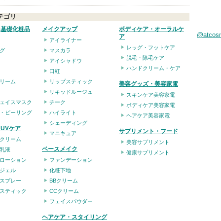
テゴリ
・基礎化粧品
メイクアップ
ボディケア・オーラルケ
@atco
ア
アイライナー
レッグ・フットケア
グ
マスカラ
脱毛・除毛ケア
アイシャドウ
ハンドクリーム・ケア
口紅
リーム
リップスティック
美容グッズ・美容家電
リキッドルージュ
スキンケア美容家電
ェイスマスク
チーク
ボディケア美容家電
・ピーリング
ハイライト
ヘアケア美容家電
シェーディング
UVケア
サプリメント・フード
マニキュア
クリーム
美容サプリメント
ベースメイク
乳液
健康サプリメント
ローション
ファンデーション
ジェル
化粧下地
スプレー
BBクリーム
スティック
CCクリーム
フェイスパウダー
ヘアケア・スタイリング