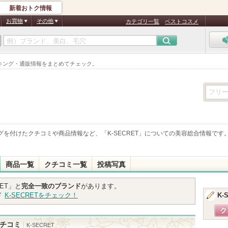
新着おトク情報
お買物
その他
カテゴリ一覧
ベストコスメ
ランキング・通販情報をまとめてチェック。
グを付けたクチコミや商品情報など、「
K-SECRET
」についての美容総合情報です
商品一覧
クチコミ一覧
投稿写真
ET
」と
完全一致のブランド
があります。
ド
K-SECRET
をチェック！
K-
チコミ
K-SECRET