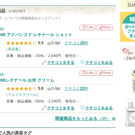
お
気
商品
K-SECRET
に
T
」についての関連商品をピックアップ！
入
Like
Have
88
り
988 アドバンスド レチナール ショット
登
5.5
0.0pt
クチコミ
20
件
録
[
美容液
]
さ
容量・税込価格：15mL・2,640円
発売日：-
【毎月
クチコミをする
クチコミをみる
れ
て
Like
Have
88
い
988レチナール お米 クリーム
ま
5.8
0.0pt
クチコミ
22
件
[
フェイスクリーム
]
す
容量・税込価格：50mL・3,190円
発売日：-
クチコミをする
クチコミをみる
関連商品をもっとみる
（3件）
eで人気の美容タグ