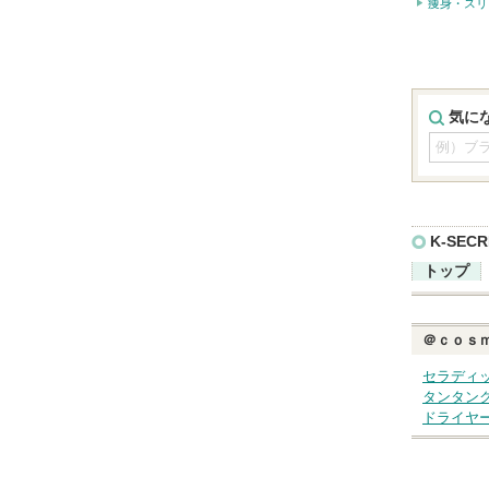
痩身・スリ
気に
K-SECR
トップ
＠ｃｏｓ
セラディ
タンタン
ドライヤ