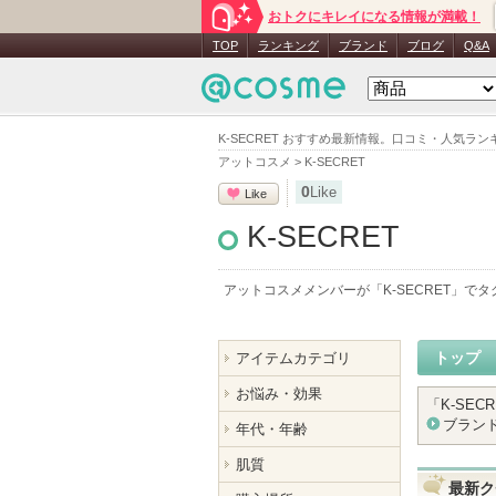
おトクにキレイになる情報が満載！
TOP
ランキング
ブランド
ブログ
Q&A
K-SECRET おすすめ最新情報。口コミ・人気
アットコスメ
>
K-SECRET
0
Like
Like
K-SECRET
アットコスメメンバーが「
K-SECRET
」でタ
トップ
アイテムカテゴリ
お悩み・効果
「
K-SECR
ブラン
年代・年齢
肌質
最新ク