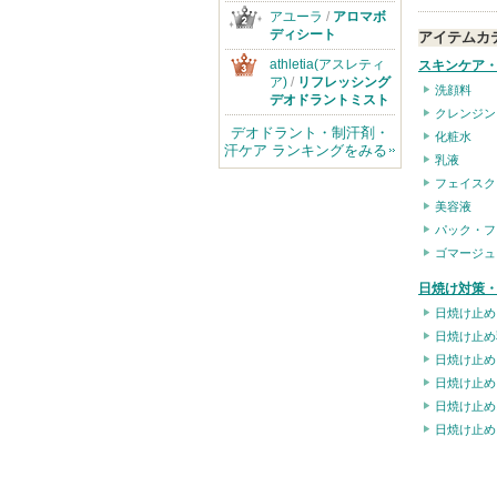
アユーラ
/
アロマボ
ディシート
アイテムカ
athletia(アスレティ
スキンケア
ア)
/
リフレッシング
洗顔料
デオドラントミスト
クレンジン
デオドラント・制汗剤・
化粧水
汗ケア ランキングをみる
乳液
フェイスク
美容液
パック・フ
ゴマージュ
日焼け対策・
日焼け止め
日焼け止め
日焼け止め
日焼け止め
日焼け止め
日焼け止め