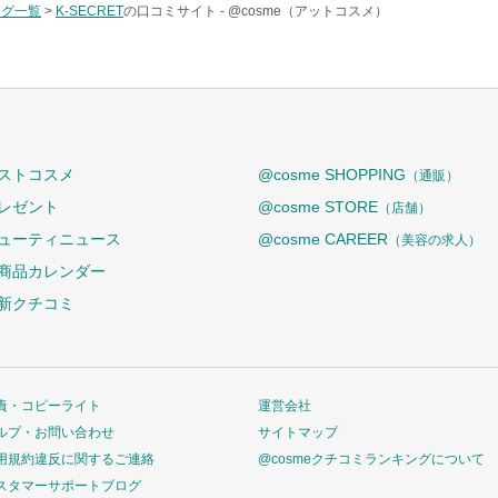
タグ一覧
>
K-SECRET
の口コミサイト -
@cosme（アットコスメ）
ストコスメ
@cosme SHOPPING
（通販）
レゼント
@cosme STORE
（店舗）
ューティニュース
@cosme CAREER
（美容の求人）
商品カレンダー
新クチコミ
責・コピーライト
運営会社
ルプ・お問い合わせ
サイトマップ
用規約違反に関するご連絡
@cosmeクチコミランキングについて
スタマーサポートブログ