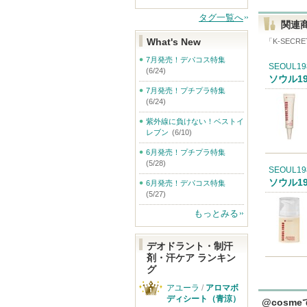
タグ一覧へ
関連
What's New
「
K-SECRE
7月発売！デパコス特集
SEOUL19
(6/24)
ソウル1
7月発売！プチプラ特集
(6/24)
紫外線に負けない！ベストイ
レブン
(6/10)
6月発売！プチプラ特集
(5/28)
SEOUL19
ソウル1
6月発売！デパコス特集
(5/27)
もっとみる
デオドラント・制汗
剤・汗ケア ランキン
グ
アユーラ
/
アロマボ
ディシート（青涼）
@cosm