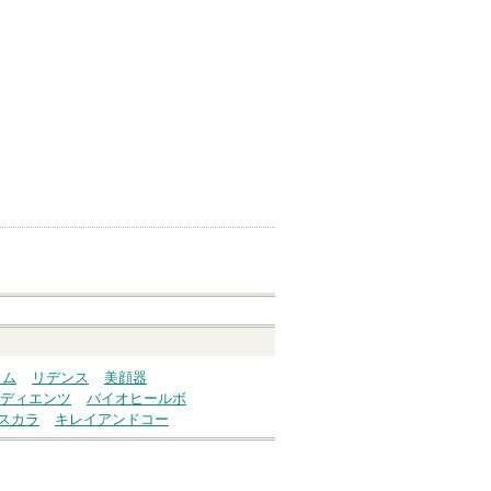
ウム
リデンス
美顔器
ディエンツ
バイオヒールボ
スカラ
キレイアンドコー