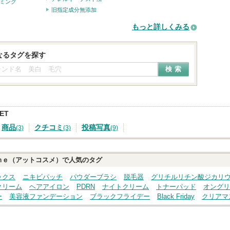
ミング
旧指定成分無添加
もっと詳しくみる
なるタグを探す
ET
商品
クチコミ
投稿写真
(3)
(3)
(9)
ｍｅ（アットコスメ）で人気のタグ
ックス
ニキビパッチ
パウダーブラシ
脱毛器
グリチルリチン酸ジカリ
クリーム
ヘアアイロン
PDRN
ナイトクリーム
トナーパッド
オングリ
ー
美容液ファンデーション
ブラックフライデー
Black Friday
クリアマ