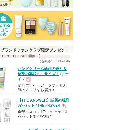
ブランドファンクラブ限定プレゼント
 1・9・17・24日 開催！】
(応募受付：8/1～8/8)
ハンドクリーム新作の香り＆
待望の再販ミニサイズ！
/ クナ
イプ
新作ホワイトブロッサムと人
現
気のネロリをお届け！
【THE ANSWER】話題の現品
品
3点セット
/ THE ANSWER
全部ベスコス1位！ヘアケア3
現
点セットを20名様に
品