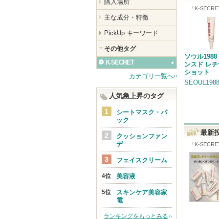
購入場所
「
K-SECRE
主な成分・特徴
PickUp キーワード
その他タグ
ソウル1988
K-SECRET
ンスド レ
ショット
カテゴリ一覧へ
SEOUL198
人気急上昇のタグ
シートマスク・パ
ック
最新
クッションファン
デ
「
K-SECRE
フェイスクリーム
美容液
スキンケア美容家
電
ランキングをもっとみる