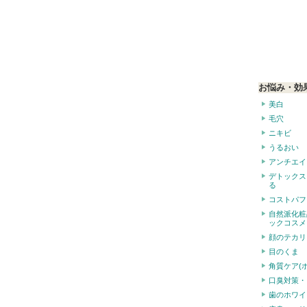
お悩み・効
美白
毛穴
ニキビ
うるおい
アンチエイ
デトックス
る
コストパフ
自然派化粧
ックコスメ
顔のテカリ
目のくま
角質ケア(
口臭対策・
歯のホワイ