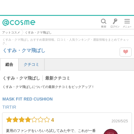
@cosme
アットコスメ
くすみ・クマ飛ばし
くすみ・クマ飛ばし おすすめ最新情報。口コミ・人気ランキング・通販情報をまとめてチェッ
ク。
くすみ・クマ飛ばし
この
総合
クチコミ
タグ
くすみ・クマ飛ばし
最新クチコミ
を
くすみ・クマ飛ばしについての最新クチコミをピックアップ！
Like
MASK FIT RED CUSHION
TIRTIR
4
2026/5/25
夏用のファンデをいろいろ試してみた中で、これが一番