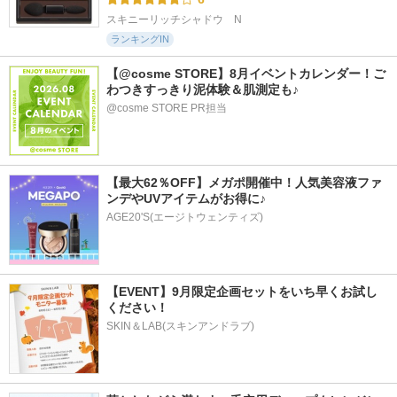
スキニーリッチシャドウ　N
ランキングIN
【@cosme STORE】8月イベントカレンダー！ご
わつきすっきり泥体験＆肌測定も♪
@cosme STORE PR担当
【最大62％OFF】メガポ開催中！人気美容液ファ
ンデやUVアイテムがお得に♪
AGE20'S(エージトウェンティズ)
【EVENT】9月限定企画セットをいち早くお試し
ください！
SKIN＆LAB(スキンアンドラブ)