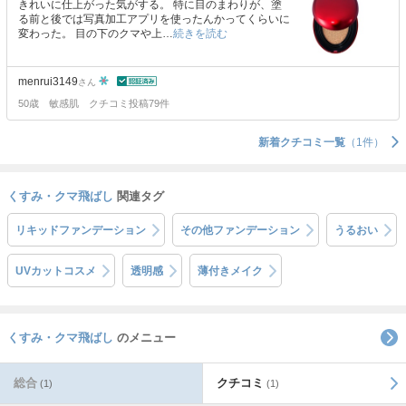
きれいに仕上がった気がする。 特に目のまわりが、塗
る前と後では写真加工アプリを使ったんかってくらいに
変わった。 目の下のクマや上…
続きを読む
menrui3149
さん
50歳
敏感肌
クチコミ投稿79件
新着クチコミ一覧
（1件）
くすみ・クマ飛ばし
関連タグ
リキッドファンデーション
その他ファンデーション
うるおい
UVカットコスメ
透明感
薄付きメイク
くすみ・クマ飛ばし
のメニュー
総合
クチコミ
(1)
(1)