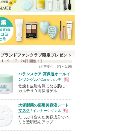
ブランドファンクラブ限定プレゼント
 1・9・17・24日 開催！】
(応募受付：8/9～8/16)
バランスケア 高保湿オールイ
ンワンゲル
/ Carte(カルテ)
乾燥も皮脂も気になる肌に！
現
カルテＨＤ高保湿ゲル
品
大塚製薬の薬用美容液シート
マスク
/ インナーシグナル
たっぷり含んだ美容成分でハ
現
リと透明感をアップ！