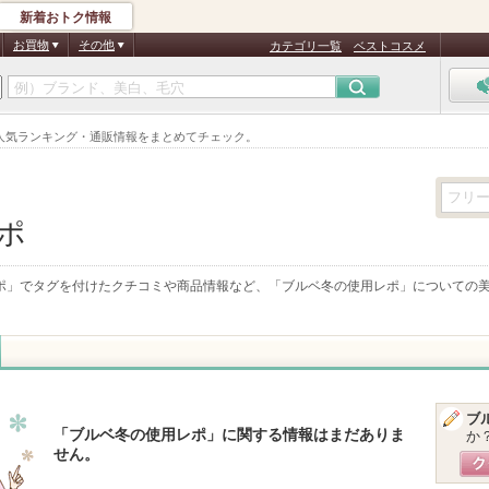
新着おトク情報
お買物
その他
カテゴリ一覧
ベストコスメ
人気ランキング・通販情報をまとめてチェック。
ポ
ポ
」でタグを付けたクチコミや商品情報など、「
ブルベ冬の使用レポ
」についての
ブ
「
ブルベ冬の使用レポ
」に関する情報はまだありま
か
せん。