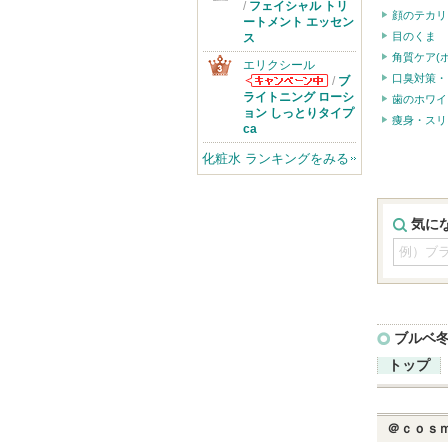
SK-IIからのお
/
フェイシャル トリ
顔のテカリ
知らせがありま
ートメント エッセン
す
目のくま
ス
角質ケア(
エリクシール
口臭対策・
/
ブ
エリクシールか
ライトニング ローシ
歯のホワイ
らのお知らせが
ョン しっとりタイプ
痩身・スリ
あります
ca
化粧水 ランキングをみる
気に
ブルベ
トップ
＠ｃｏｓ