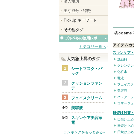
購入場所
主な成分・特徴
PickUp キーワード
その他タグ
@cosm
ブルベ冬の使用レポ
アイテムカ
カテゴリ一覧へ
スキンケア
人気急上昇のタグ
洗顔料
クレンジン
シートマスク・パ
化粧水
ック
乳液
クッションファン
フェイスク
デ
美容液
パック・フ
フェイスクリーム
ゴマージュ
美容液
日焼け対策・
スキンケア美容家
日焼け止め
電
日焼け止め
ランキングをもっとみる
日焼け止め