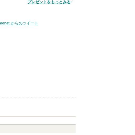
品
プレゼントをもっとみる
smenet からのツイート