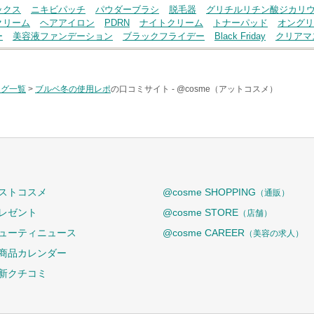
ックス
ニキビパッチ
パウダーブラシ
脱毛器
グリチルリチン酸ジカリ
クリーム
ヘアアイロン
PDRN
ナイトクリーム
トナーパッド
オングリ
ー
美容液ファンデーション
ブラックフライデー
Black Friday
クリアマ
タグ一覧
>
ブルベ冬の使用レポ
の口コミサイト -
@cosme（アットコスメ）
ストコスメ
@cosme SHOPPING
（通販）
レゼント
@cosme STORE
（店舗）
ューティニュース
@cosme CAREER
（美容の求人）
商品カレンダー
新クチコミ