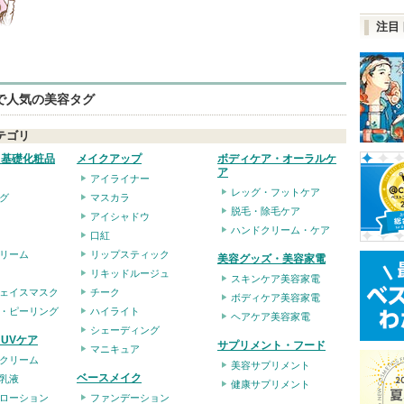
注目
eで人気の美容タグ
テゴリ
・基礎化粧品
メイクアップ
ボディケア・オーラルケ
ア
アイライナー
レッグ・フットケア
グ
マスカラ
脱毛・除毛ケア
アイシャドウ
ハンドクリーム・ケア
口紅
リーム
リップスティック
美容グッズ・美容家電
リキッドルージュ
スキンケア美容家電
ェイスマスク
チーク
ボディケア美容家電
・ピーリング
ハイライト
ヘアケア美容家電
シェーディング
UVケア
サプリメント・フード
マニキュア
クリーム
美容サプリメント
ベースメイク
乳液
健康サプリメント
ローション
ファンデーション