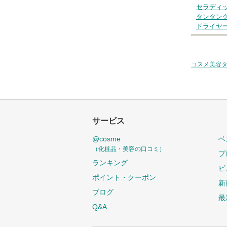
セラディ
タンタン
ドライヤ
コスメ美容
サービス
@cosme
ベ
（化粧品・美容の口コミ）
プ
ランキング
ビ
ポイント・クーポン
新
ブログ
最
Q&A