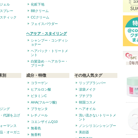
ジェル
化粧下地
スプレー
BBクリーム
スティック
CCクリーム
フェイスパウダー
ヘアケア・スタイリング
シャンプー・コンディシ
ョナー
ヘアパック・トリートメ
ント
白髪染め・ヘアカラー・
【毎月
ブリーチ
果別
成分・特徴
その他人気タグ
コラーゲン
リッププランパー
ヒアルロン酸
涙袋メイク
ビタミンC
プチプラ
AHA(フルーツ酸)
韓国コスメ
ジング
プラセンタ
ヘアオイル
・代謝を上げ
レチノール
洗い流さないトリートメ
ント
コエンザイムQ10
ォーマンス
ノンシリコンシャンプー
無着色
品・オーガニ
美顔器
無香料