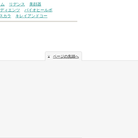
ウム
リデンス
美顔器
ディエンツ
バイオヒールボ
スカラ
キレイアンドコー
ページの先頭へ