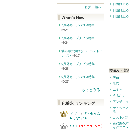
日焼け止め
タグ一覧へ
日焼け止め
日焼け止め
What's New
7月発売！デパコス特集
(6/24)
7月発売！プチプラ特集
(6/24)
紫外線に負けない！ベストイ
レブン
(6/10)
6月発売！プチプラ特集
(5/28)
お悩み・効
6月発売！デパコス特集
美白
(5/27)
毛穴
もっとみる
ニキビ
うるおい
アンチエイ
化粧水 ランキング
デトックス
る
イプサ
/
ザ・タイム
コストパフ
R アクア e
自然派化粧
SK-II
ックコスメ