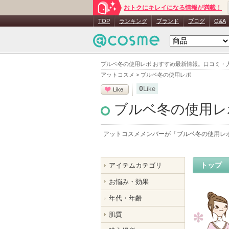
おトクにキレイになる情報が満載！
TOP
ランキング
ブランド
ブログ
Q&A
ブルベ冬の使用レポ おすすめ最新情報。口コミ・
アットコスメ
>
ブルベ冬の使用レポ
0
Like
Like
ブルベ冬の使用レ
アットコスメメンバーが「
ブルベ冬の使用レ
トップ
アイテムカテゴリ
お悩み・効果
年代・年齢
肌質