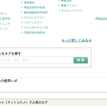
酵素洗顔
無鉱物油
酵素ドリンク
界面活性剤不使用
ダイエットサプリ
紫外線吸収剤不使用
ボディ)
アルコールフリー
@atco
口臭予防
パラベンフリー
トニング
アレルギーテスト済
ミング
旧指定成分無添加
もっと詳しくみる
なるタグを探す
冬の使用レポ
ｍｅ（アットコスメ）で人気のタグ