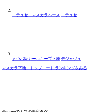
エテュセ マスカラベース
エテュセ
まつパ級カールキープ下地
デジャヴュ
マスカラ下地・トップコート ランキングをみる
@cosmeで人気の美容タグ