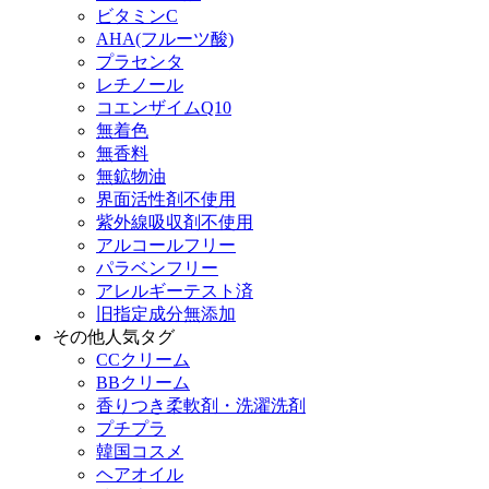
ビタミンC
AHA(フルーツ酸)
プラセンタ
レチノール
コエンザイムQ10
無着色
無香料
無鉱物油
界面活性剤不使用
紫外線吸収剤不使用
アルコールフリー
パラベンフリー
アレルギーテスト済
旧指定成分無添加
その他人気タグ
CCクリーム
BBクリーム
香りつき柔軟剤・洗濯洗剤
プチプラ
韓国コスメ
ヘアオイル