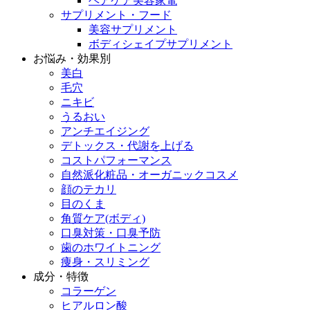
ヘアケア美容家電
サプリメント・フード
美容サプリメント
ボディシェイプサプリメント
お悩み・効果別
美白
毛穴
ニキビ
うるおい
アンチエイジング
デトックス・代謝を上げる
コストパフォーマンス
自然派化粧品・オーガニックコスメ
顔のテカリ
目のくま
角質ケア(ボディ)
口臭対策・口臭予防
歯のホワイトニング
痩身・スリミング
成分・特徴
コラーゲン
ヒアルロン酸