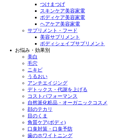
つけまつげ
スキンケア美容家電
ボディケア美容家電
ヘアケア美容家電
サプリメント・フード
美容サプリメント
ボディシェイプサプリメント
お悩み・効果別
美白
毛穴
ニキビ
うるおい
アンチエイジング
デトックス・代謝を上げる
コストパフォーマンス
自然派化粧品・オーガニックコスメ
顔のテカリ
目のくま
角質ケア(ボディ)
口臭対策・口臭予防
歯のホワイトニング