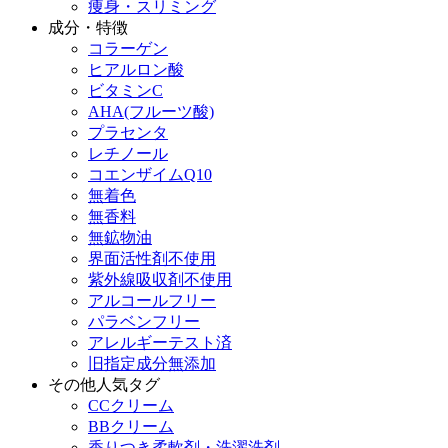
痩身・スリミング
成分・特徴
コラーゲン
ヒアルロン酸
ビタミンC
AHA(フルーツ酸)
プラセンタ
レチノール
コエンザイムQ10
無着色
無香料
無鉱物油
界面活性剤不使用
紫外線吸収剤不使用
アルコールフリー
パラベンフリー
アレルギーテスト済
旧指定成分無添加
その他人気タグ
CCクリーム
BBクリーム
香りつき柔軟剤・洗濯洗剤