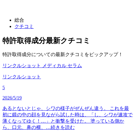
総合
クチコミ
特許取得成分
最新クチコミ
特許取得成分についての最新クチコミをピックアップ！
リンクルショット メディカル セラム
リンクルショット
5
2026/5/19
あるとないとじゃ、シワの様子がぜんぜん違う。 これを最
初に鏡の中の顔を見ながら試した時は、「し、シワが速攻で
薄くなってゆく！…」と衝撃を受けた。 塗っている側か
ら、口元、鼻の横、…
続きを読む