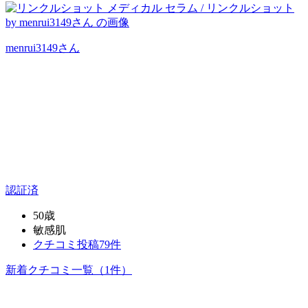
menrui3149
さん
認証済
50歳
敏感肌
クチコミ投稿79件
新着クチコミ一覧
（1件）