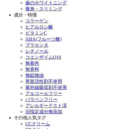
歯のホワイトニング
痩身・スリミング
成分・特徴
コラーゲン
ヒアルロン酸
ビタミンC
AHA(フルーツ酸)
プラセンタ
レチノール
コエンザイムQ10
無着色
無香料
無鉱物油
界面活性剤不使用
紫外線吸収剤不使用
アルコールフリー
パラベンフリー
アレルギーテスト済
旧指定成分無添加
その他人気タグ
CCクリーム