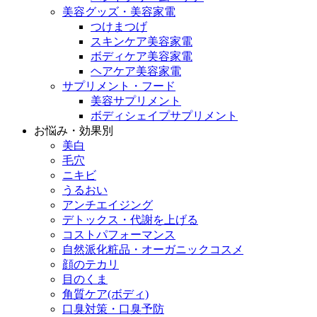
美容グッズ・美容家電
つけまつげ
スキンケア美容家電
ボディケア美容家電
ヘアケア美容家電
サプリメント・フード
美容サプリメント
ボディシェイプサプリメント
お悩み・効果別
美白
毛穴
ニキビ
うるおい
アンチエイジング
デトックス・代謝を上げる
コストパフォーマンス
自然派化粧品・オーガニックコスメ
顔のテカリ
目のくま
角質ケア(ボディ)
口臭対策・口臭予防