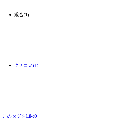
総合
(1)
クチコミ
(1)
このタグをLike
0