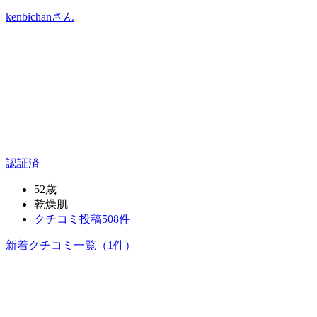
kenbichan
さん
認証済
52歳
乾燥肌
クチコミ投稿508件
新着クチコミ一覧
（1件）