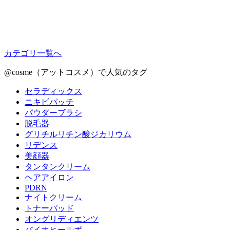
カテゴリ一覧へ
@cosme（アットコスメ）で人気のタグ
セラディックス
ニキビパッチ
パウダーブラシ
脱毛器
グリチルリチン酸ジカリウム
リデンス
美顔器
タンタンクリーム
ヘアアイロン
PDRN
ナイトクリーム
トナーパッド
オングリディエンツ
バイオヒールボ