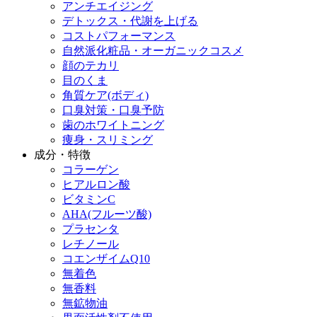
アンチエイジング
デトックス・代謝を上げる
コストパフォーマンス
自然派化粧品・オーガニックコスメ
顔のテカリ
目のくま
角質ケア(ボディ)
口臭対策・口臭予防
歯のホワイトニング
痩身・スリミング
成分・特徴
コラーゲン
ヒアルロン酸
ビタミンC
AHA(フルーツ酸)
プラセンタ
レチノール
コエンザイムQ10
無着色
無香料
無鉱物油