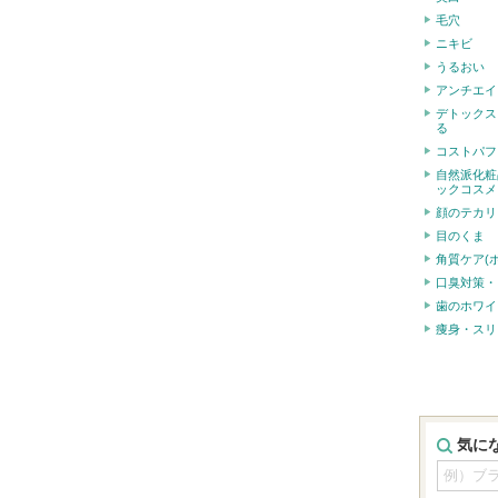
毛穴
ニキビ
うるおい
アンチエイ
デトックス
る
コストパフ
自然派化粧
ックコスメ
顔のテカリ
目のくま
角質ケア(
口臭対策・
歯のホワイ
痩身・スリ
気に