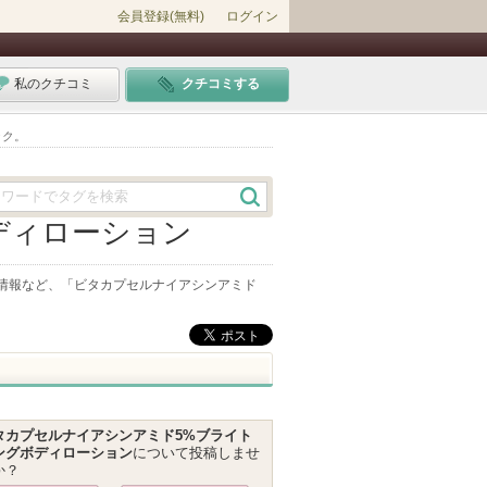
会員登録(無料)
ログイン
私のクチコミ
クチコミする
ック。
ディローション
情報など、「
ビタカプセルナイアシンアミド
タカプセルナイアシンアミド5%ブライト
ングボディローション
について投稿しませ
か？