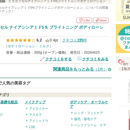
商品
ビタカプセルナイアシンアミド5%ブライトニングボディローション
セルナイアシンアミド5%ブライトニングボディローション
」についての関連
クアップ！
Like
Have
セル ナイアシンアミド5％ ブライトニング ボディローシ
6.2
0.4pt
クチコミ
195
件
[
ボディローション・ミルク
]
容量・税込価格：300g (オープン価格)
発売日：2026/4/25
クチコミをする
クチコミをみる
【毎月
関連商品をもっとみる
（1件）
eで人気の美容タグ
テゴリ
・基礎化粧品
メイクアップ
ボディケア・オーラルケ
ア
アイライナー
レッグ・フットケア
グ
マスカラ
脱毛・除毛ケア
アイシャドウ
ハンドクリーム・ケア
口紅