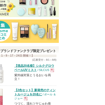
ブランドファンクラブ限定プレゼント
 1・9・17・24日 開催！】
(応募受付：8/1～8/8)
【現品20名様】シルクグロウ
ベールUVミスト
/ SILCUS
紫外線対策とうるおいを両
現
立！
品
【2色セット】新発売のティン
トルージュを20名に
/ ポール ＆
ジョー
つづく、濡れツヤじゅわ発
現