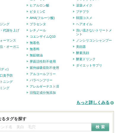
ヒアルロン酸
涙袋メイク
ビタミンC
プチプラ
AHA(フルーツ酸)
韓国コスメ
ジング
プラセンタ
ヘアオイル
・代謝を上げ
レチノール
洗い流さないトリートメ
ント
コエンザイムQ10
ォーマンス
ノンシリコンシャンプー
無着色
品・オーガニ
美顔器
無香料
酵素洗顔
無鉱物油
酵素ドリンク
界面活性剤不使用
ダイエットサプリ
紫外線吸収剤不使用
ボディ)
アルコールフリー
口臭予防
パラベンフリー
トニング
アレルギーテスト済
ミング
旧指定成分無添加
もっと詳しくみる
なるタグを探す