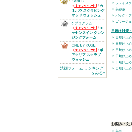
KANEBO
フェイスク
/
カ
美容液
KANEBOから
ネボウ スクラビング
のお知らせがあ
マッド ウォッシュ
パック・フ
ります
ゴマージュ
d プログラム
/
エ
日焼け対策・
d プログラムか
ッセンスイン クレン
らのお知らせが
ジングフォーム
日焼け止め
あります
日焼け止め
ONE BY KOSE
/
ポ
日焼け止め
ONE BY KOSE
アクリア スクラブ
日焼け止め
からのお知らせ
ウォッシュ
日焼け止め
があります
洗顔フォーム ランキング
日焼け止め
をみる
お悩み・効
美白