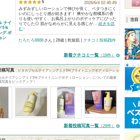
5
2026/6/4 02:40:49
みずみずしいローションで伸びが良く、ベタつきにく
いのにしっとり感が続きます！ 爽やかな柑橘系の香
りも使いやすく、お風呂上がりのボディケアにぴった
注目
ル ナイ
りでした◎ 肌がなめらかに見える感じが…
続きを読
ド5％
む
ング ボ
ョン
たろたろ8888
さん
| 28歳 | 乾燥肌 |
クチコミ投稿
21
件
新着クチコミ一覧
（19件）
投稿写真
ビタカプセルナイアシンアミド5%ブライトニングボディローショ
セルナイアシンアミド5%ブライトニングボディローション
」についての最新
稿写真をピックアップ！
新着投稿写真一覧
（29件）