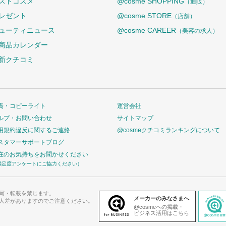
ストコスメ
@cosme SHOPPING
（通販）
レゼント
@cosme STORE
（店舗）
ューティニュース
@cosme CAREER
（美容の求人）
商品カレンダー
新クチコミ
責・コピーライト
運営会社
ルプ・お問い合わせ
サイトマップ
用規約違反に関するご連絡
@cosmeクチコミランキングについて
スタマーサポートブログ
在のお気持ちをお聞かせください
満足度アンケートにご協力ください）
写・転載を禁じます。
メーカーのみなさまへ
人差がありますのでご注意ください。
@cosmeへの掲載・
ビジネス活用はこちら