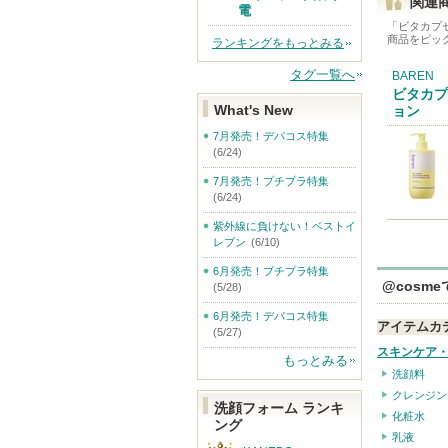
関連
電
「
ビタカプ
商品をピッ
ランキングをもっとみる
タグ一覧へ
BAREN
ビタカプ
What's New
ョン
7月発売！デパコス特集
(6/24)
7月発売！プチプラ特集
(6/24)
紫外線に負けない！ベストイ
レブン
(6/10)
6月発売！プチプラ特集
@cosm
(5/28)
6月発売！デパコス特集
アイテムカ
(5/27)
スキンケア
もっとみる
洗顔料
クレンジン
洗顔フォーム ランキ
化粧水
ング
乳液