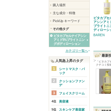
購入場所
主な成分・特徴
ビタカプセ
PickUp キーワード
アシンアミ
ブライトニ
その他タグ
ディローシ
BAREN
ビタカプセルナイアシン
アミド5%ブライトニン
グボディローション
カテゴリ一覧へ
最新
人気急上昇のタグ
ン
「
ビタカプ
クチコミ投
シートマスク・パ
ック
クッションファン
デ
フェイスクリーム
美容液
スキンケア美容家