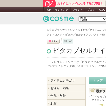
おトクにキレイになる情報が満載！
TOP
ランキング
ブランド
ブログ
Q&A
ビタカプセルナイアシンアミド5%ブライトニング
アットコスメ
>
ビタカプセルナイアシンアミド5%
0
Like
Like
ビタカプセルナイ
アットコスメメンバーが「
ビタカプセルナイ
5%ブライトニングボディローション
」につい
トップ
アイテムカテゴリ
お悩み・効果
最新ク
年代・年齢
ン
「
ビタカプ
クチコミを
肌質