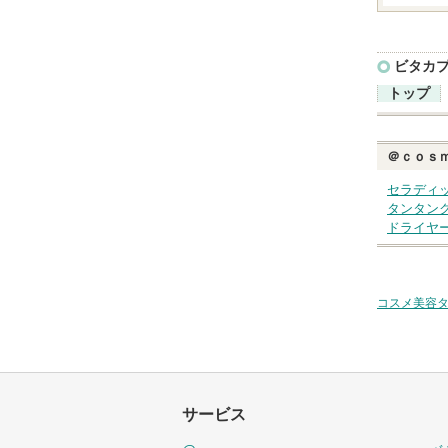
ビタカ
トップ
＠ｃｏｓ
セラディ
タンタン
ドライヤ
コスメ美容
サービス