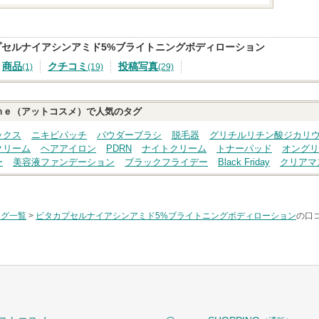
プセルナイアシンアミド5%ブライトニングボディローション
商品
クチコミ
投稿写真
(1)
(19)
(29)
ｍｅ（アットコスメ）で人気のタグ
ックス
ニキビパッチ
パウダーブラシ
脱毛器
グリチルリチン酸ジカリ
クリーム
ヘアアイロン
PDRN
ナイトクリーム
トナーパッド
オングリ
ー
美容液ファンデーション
ブラックフライデー
Black Friday
クリアマ
タグ一覧
>
ビタカプセルナイアシンアミド5%ブライトニングボディローション
の口コ