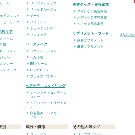
リーム
リップスティック
美容グッズ・美容家電
リキッドルージュ
スキンケア美容家電
ェイスマスク
チーク
ボディケア美容家電
・ピーリング
ハイライト
ヘアケア美容家電
シェーディング
UVケア
サプリメント・フード
@atco
マニキュア
クリーム
美容サプリメント
ベースメイク
乳液
健康サプリメント
ローション
ファンデーション
ジェル
化粧下地
スプレー
BBクリーム
スティック
CCクリーム
フェイスパウダー
ヘアケア・スタイリング
シャンプー・コンディシ
ョナー
ヘアパック・トリートメ
ント
白髪染め・ヘアカラー・
ブリーチ
果別
成分・特徴
その他人気タグ
コラーゲン
リッププランパー