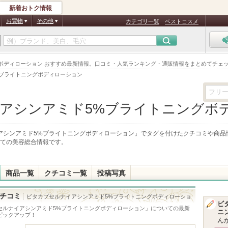
新着おトク情報
お買物
その他
カテゴリ一覧
ベストコスメ
ボディローション おすすめ最新情報。口コミ・人気ランキング・通販情報をまとめてチェ
ブライトニングボディローション
アシンアミド5%ブライトニングボ
アシンアミド5%ブライトニングボディローション
」でタグを付けたクチコミや商品
ての美容総合情報です。
商品一覧
クチコミ一覧
投稿写真
チコミ
ビタカプセルナイアシンアミド5%ブライトニングボディローショ
ビ
セルナイアシンアミド5%ブライトニングボディローション
」についての最新
ニ
ピックアップ！
ん