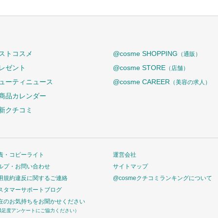
ストコスメ
@cosme SHOPPING
（通販）
レゼント
@cosme STORE
（店舗）
ューティニュース
@cosme CAREER
（美容の求人）
商品カレンダー
新クチコミ
責・コピーライト
運営会社
ルプ・お問い合わせ
サイトマップ
用規約違反に関するご連絡
@cosmeクチコミランキングについて
スタマーサポートブログ
在のお気持ちをお聞かせください
満足度アンケートにご協力ください）