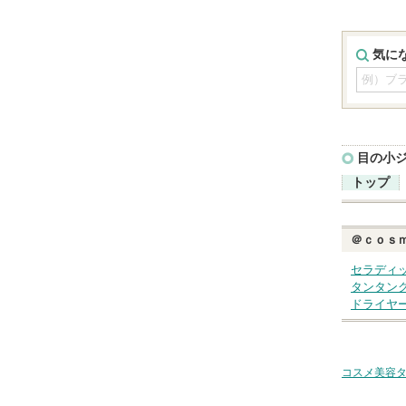
気に
目の小
トップ
＠ｃｏｓ
セラディ
タンタン
ドライヤ
コスメ美容