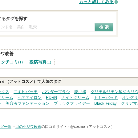
もっと詳しくみる
なるタグを探す
ジワ改善
クチコミ
投稿写真
(1)
(1)
ｍｅ（アットコスメ）で人気のタグ
ックス
ニキビパッチ
パウダーブラシ
脱毛器
グリチルリチン酸ジカリ
クリーム
ヘアアイロン
PDRN
ナイトクリーム
トナーパッド
オングリ
ー
美容液ファンデーション
ブラックフライデー
Black Friday
クリアマ
タグ一覧
>
目の小ジワ改善
の口コミサイト -
@cosme（アットコスメ）