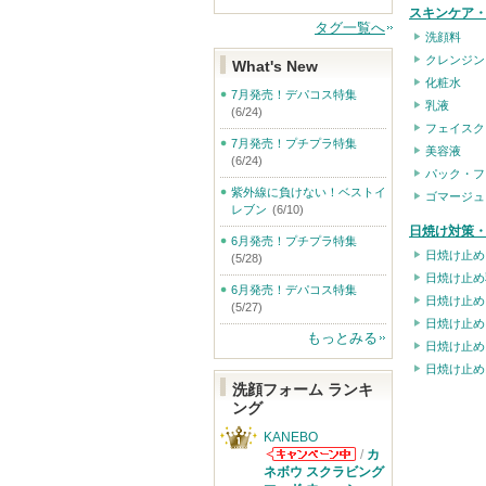
スキンケア
タグ一覧へ
洗顔料
クレンジン
What's New
化粧水
7月発売！デパコス特集
乳液
(6/24)
フェイスク
7月発売！プチプラ特集
美容液
(6/24)
パック・フ
紫外線に負けない！ベストイ
ゴマージュ
レブン
(6/10)
日焼け対策・
6月発売！プチプラ特集
日焼け止め
(5/28)
日焼け止め
6月発売！デパコス特集
日焼け止め
(5/27)
日焼け止め
もっとみる
日焼け止め
日焼け止め
洗顔フォーム ランキ
ング
KANEBO
/
カ
KANEBOから
ネボウ スクラビング