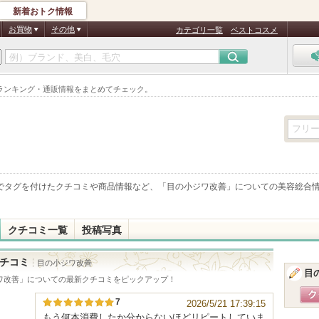
新着おトク情報
お買物
その他
カテゴリ一覧
ベストコスメ
ランキング・通販情報をまとめてチェック。
でタグを付けたクチコミや商品情報など、「
目の小ジワ改善
」についての美容総合
クチコミ一覧
投稿写真
チコミ
目の小ジワ改善
目
ワ改善
」についての最新クチコミをピックアップ！
7
2026/5/21 17:39:15
もう何本消費したか分からないほどリピートしていま