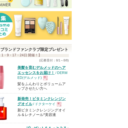
ブランドファンクラブ限定プレゼント
 1・9・17・24日 開催！】
(応募受付：8/1～8/8)
美髪を育むデルメッドのヘア
エッセンスをお届け！
/ DERM
ED(デルメッド)
髪をふんわりとボリュームア
現
ップさせたい方へ
新発売！ビタミンクレンジン
品
グオイル
/ ドクターケイ
新ビタミンクレンジングオイ
現
ル＆レチノール*美容液
品