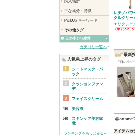
購入場所
主な成分・特徴
レチノパワ
クルクリーム
PickUp キーワード
エリクシー
その他タグ
エリクシー
からのお知
目の小ジワ改善
せがありま
カテゴリ一覧へ
最新
人気急上昇のタグ
「
目の小ジ
シートマスク・パ
ック
クッションファン
デ
フェイスクリーム
美容液
スキンケア美容家
@cosm
電
アイテムカ
ランキングをもっとみる