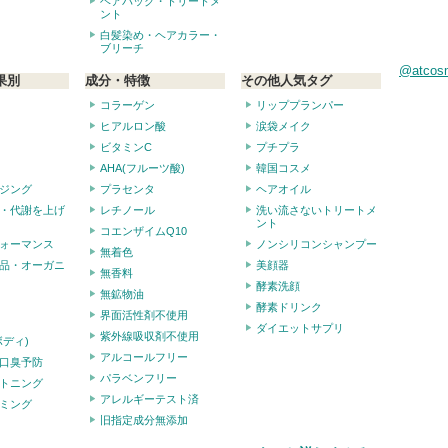
ヘアパック・トリートメ
ント
白髪染め・ヘアカラー・
ブリーチ
@atco
果別
成分・特徴
その他人気タグ
コラーゲン
リッププランパー
ヒアルロン酸
涙袋メイク
ビタミンC
プチプラ
AHA(フルーツ酸)
韓国コスメ
ジング
プラセンタ
ヘアオイル
・代謝を上げ
レチノール
洗い流さないトリートメ
ント
コエンザイムQ10
ォーマンス
ノンシリコンシャンプー
無着色
品・オーガニ
美顔器
無香料
酵素洗顔
無鉱物油
酵素ドリンク
界面活性剤不使用
ダイエットサプリ
紫外線吸収剤不使用
ボディ)
アルコールフリー
口臭予防
パラベンフリー
トニング
アレルギーテスト済
ミング
旧指定成分無添加