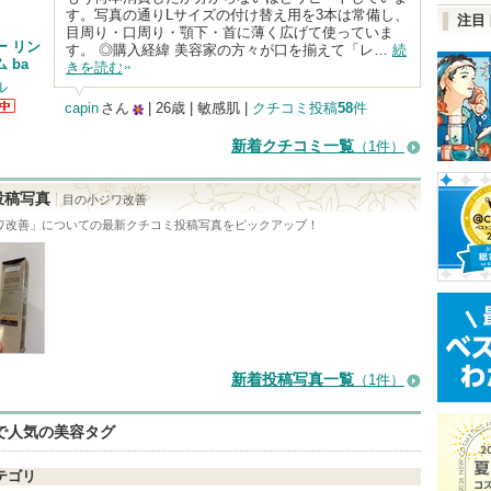
す。写真の通りLサイズの付け替え用を3本は常備し、
注目
目周り・口周り・顎下・首に薄く広げて使っていま
ー リン
す。 ◎購入経緯 美容家の方々が口を揃えて「レ…
続
 ba
きを読む
ル
capin
さん
| 26歳 | 敏感肌 |
クチコミ投稿
58
件
ル
25
ら
新着クチコミ一覧
（1件）
す
人
以
投稿写真
目の小ジワ改善
上
ワ改善
」についての最新クチコミ投稿写真をピックアップ！
の
メ
ン
バ
ー
新着投稿写真一覧
（1件）
に
お
eで人気の美容タグ
気
に
テゴリ