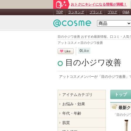
おトクにキレイになる情報が満載！
TOP
ランキング
ブランド
ブログ
Q&A
目の小ジワ改善 おすすめ最新情報。口コミ・人気
アットコスメ
>
目の小ジワ改善
0
Like
Like
目の小ジワ改善
アットコスメメンバーが「
目の小ジワ改善
」
トップ
アイテムカテゴリ
お悩み・効果
最新ク
年代・年齢
「
目の小ジ
肌質