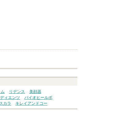
ウム
リデンス
美顔器
ディエンツ
バイオヒールボ
スカラ
キレイアンドコー