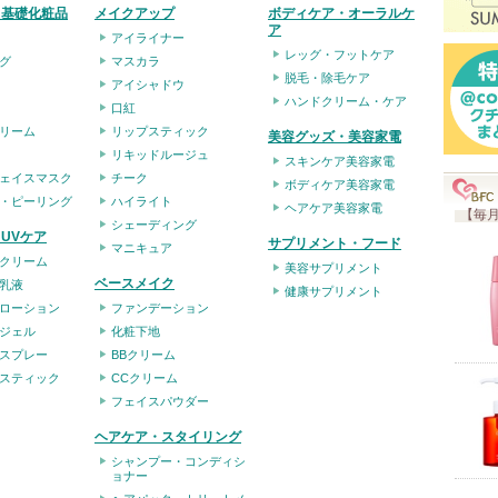
入
・基礎化粧品
メイクアップ
ボディケア・オーラルケ
ア
り
アイライナー
レッグ・フットケア
グ
マスカラ
登
脱毛・除毛ケア
アイシャドウ
録
ハンドクリーム・ケア
口紅
さ
リーム
リップスティック
美容グッズ・美容家電
れ
リキッドルージュ
スキンケア美容家電
ェイスマスク
チーク
て
ボディケア美容家電
・ピーリング
ハイライト
ヘアケア美容家電
い
【毎月
シェーディング
UVケア
ま
サプリメント・フード
マニキュア
クリーム
す
美容サプリメント
ベースメイク
乳液
健康サプリメント
ローション
ファンデーション
ジェル
化粧下地
スプレー
BBクリーム
スティック
CCクリーム
フェイスパウダー
ヘアケア・スタイリング
シャンプー・コンディシ
ョナー