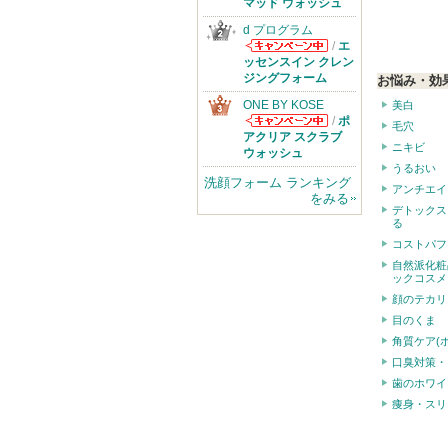
のお知らせがあ
マッド ウォッシュ
ります
d プログラム
/
エ
d プログラムか
ッセンスイン クレン
らのお知らせが
ジングフォーム
お悩み・効
あります
ONE BY KOSE
美白
/
ポ
毛穴
ONE BY KOSE
アクリア スクラブ
ニキビ
からのお知らせ
ウォッシュ
があります
うるおい
洗顔フォーム ランキング
アンチエイ
をみる
デトックス
る
コストパフ
自然派化粧
ックコスメ
顔のテカリ
目のくま
角質ケア(
口臭対策・
歯のホワイ
痩身・スリ