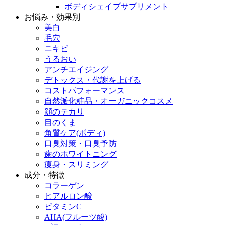
ボディシェイプサプリメント
お悩み・効果別
美白
毛穴
ニキビ
うるおい
アンチエイジング
デトックス・代謝を上げる
コストパフォーマンス
自然派化粧品・オーガニックコスメ
顔のテカリ
目のくま
角質ケア(ボディ)
口臭対策・口臭予防
歯のホワイトニング
痩身・スリミング
成分・特徴
コラーゲン
ヒアルロン酸
ビタミンC
AHA(フルーツ酸)