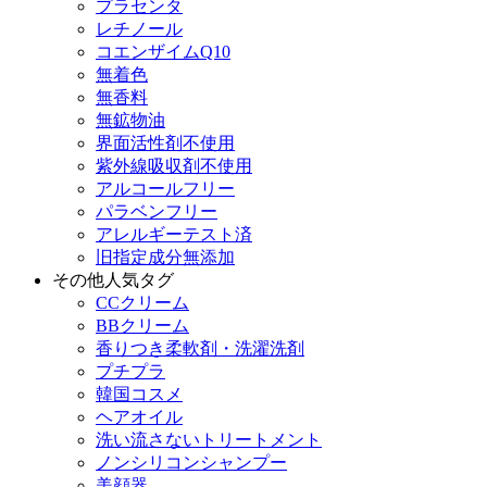
プラセンタ
レチノール
コエンザイムQ10
無着色
無香料
無鉱物油
界面活性剤不使用
紫外線吸収剤不使用
アルコールフリー
パラベンフリー
アレルギーテスト済
旧指定成分無添加
その他人気タグ
CCクリーム
BBクリーム
香りつき柔軟剤・洗濯洗剤
プチプラ
韓国コスメ
ヘアオイル
洗い流さないトリートメント
ノンシリコンシャンプー
美顔器