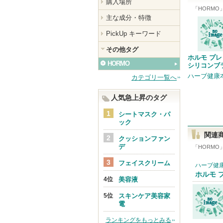
購入場所
「
HORMO
主な成分・特徴
PickUp キーワード
その他タグ
ホルモ プ
HORMO
シリコンブ
ハーブ健康
カテゴリ一覧へ
人気急上昇のタグ
シートマスク・パ
ック
関連
クッションファン
デ
「
HORMO
フェイスクリーム
ハーブ健
ホルモ 
美容液
スキンケア美容家
電
ランキングをもっとみる