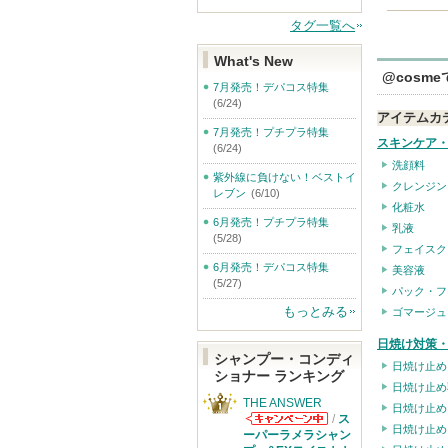
タグ一覧へ
What's New
@cosm
7月発売！デパコス特集
(6/24)
アイテムカ
7月発売！プチプラ特集
スキンケア
(6/24)
洗顔料
紫外線に負けない！ベストイ
クレンジン
レブン
(6/10)
化粧水
6月発売！プチプラ特集
乳液
(5/28)
フェイスク
6月発売！デパコス特集
美容液
(5/27)
パック・フ
もっとみる
ゴマージュ
日焼け対策・
シャンプー・コンディ
日焼け止め
ショナー ランキング
日焼け止め
THE ANSWER
日焼け止め
/
ス
日焼け止め
THE ANSWER
ーパーラメラシャン