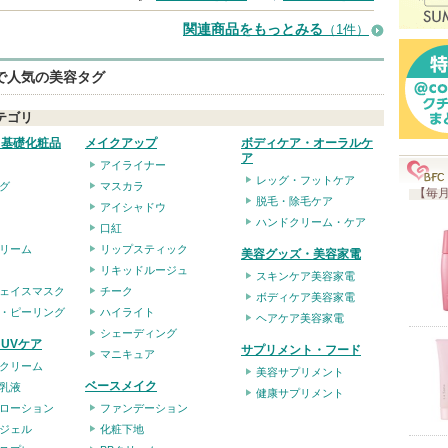
お
気
関連商品をもっとみる
（1件）
に
eで人気の美容タグ
入
り
テゴリ
登
・基礎化粧品
メイクアップ
ボディケア・オーラルケ
録
ア
アイライナー
レッグ・フットケア
さ
グ
マスカラ
【毎月
脱毛・除毛ケア
アイシャドウ
れ
ハンドクリーム・ケア
口紅
て
リーム
リップスティック
美容グッズ・美容家電
い
リキッドルージュ
スキンケア美容家電
ま
ェイスマスク
チーク
ボディケア美容家電
・ピーリング
ハイライト
す
ヘアケア美容家電
シェーディング
UVケア
サプリメント・フード
マニキュア
クリーム
美容サプリメント
ベースメイク
乳液
健康サプリメント
ローション
ファンデーション
ジェル
化粧下地