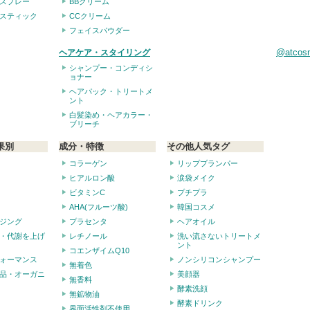
スプレー
BBクリーム
スティック
CCクリーム
フェイスパウダー
@atco
ヘアケア・スタイリング
シャンプー・コンディシ
ョナー
ヘアパック・トリートメ
ント
白髪染め・ヘアカラー・
ブリーチ
果別
成分・特徴
その他人気タグ
コラーゲン
リッププランパー
ヒアルロン酸
涙袋メイク
ビタミンC
プチプラ
AHA(フルーツ酸)
韓国コスメ
ジング
プラセンタ
ヘアオイル
・代謝を上げ
レチノール
洗い流さないトリートメ
ント
コエンザイムQ10
ォーマンス
ノンシリコンシャンプー
無着色
品・オーガニ
美顔器
無香料
酵素洗顔
無鉱物油
酵素ドリンク
界面活性剤不使用