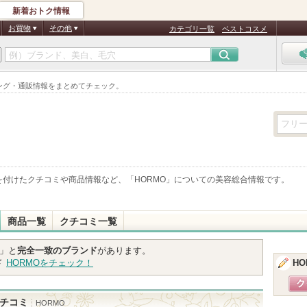
新着おトク情報
お買物
その他
カテゴリ一覧
ベストコスメ
キング・通販情報をまとめてチェック。
を付けたクチコミや商品情報など、「
HORMO
」についての美容総合情報です。
商品一覧
クチコミ一覧
」と
完全一致のブランド
があります。
ド
HORMO
をチェック！
HO
チコミ
HORMO