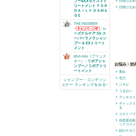
からのお知らせ
日焼け止め
プー&EXモイストト
があります
リートメント ＦＯＲ
日焼け止め
ＤＡＩＬＹ ＤＡＭＡ
ＧＥ
THE ANSWER
/
シ
THE ANSWER
ーズナルケア SS ス
からのお知らせ
ーパーラメラシャン
があります
プー & EXトリート
メント
plus eau（プリュス
オー）
/
リポアシャ
お悩み・効
ンプー／リポアトリ
ートメント
美白
毛穴
シャンプー・コンディシ
ョナー ランキングをみる
ニキビ
うるおい
アンチエイ
デトックス
る
コストパフ
自然派化粧
ックコスメ
顔のテカリ