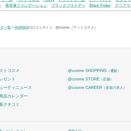
ー
美容液ファンデーション
ブラックフライデー
Black Friday
クリアマ
タグ一覧
>
HORMO
の口コミサイト -
@cosme（アットコスメ）
ストコスメ
@cosme SHOPPING
（通販）
レゼント
@cosme STORE
（店舗）
ューティニュース
@cosme CAREER
（美容の求人）
商品カレンダー
新クチコミ