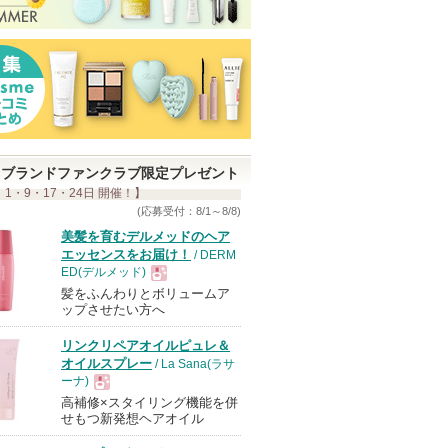
ブランドファンクラブ限定プレゼント
 1・9・17・24日 開催！】
(応募受付：8/1～8/8)
美髪を育むデルメッドのヘア
エッセンスをお届け！
/ DERM
ED(デルメッド)
髪をふんわりとボリュームア
現
ップさせたい方へ
リンクリペアオイルピュレ＆
品
オイルスプレー
/ La Sana(ラサ
ーナ)
高補修×スタイリング機能を併
現
せもつ新発想ヘアオイル