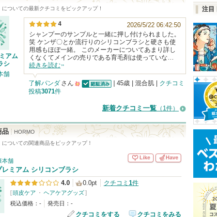
」についての最新クチコミをピックアップ！
注目
4
2026/5/22 06:42:50
シャンプーのサンプルと一緒に押し付けられました。
笑 ケンザ〇とか流行りのシリコンブラシと硬さも使
用感もほぼ一緒。 このメーカーについてあまり詳し
レミアム
くなくてメインの売りである育毛剤は使っていな…
ラシ
続きを読む
本舗
了解パンダ
さん
| 45歳 | 混合肌 |
クチコミ
投稿
3071
件
認証済
500
人
新着クチコミ一覧
（1件）
以
上
商品
HORMO
の
」についての関連商品をピックアップ！
メ
Like
Have
康本舗
ン
プレミアム シリコンブラシ
バ
4.0
0.0pt
クチコミ
1
件
[
頭皮ケア
・
ヘアケアグッズ
ー
]
税込価格：-
発売日：-
に
クチコミをする
クチコミをみる