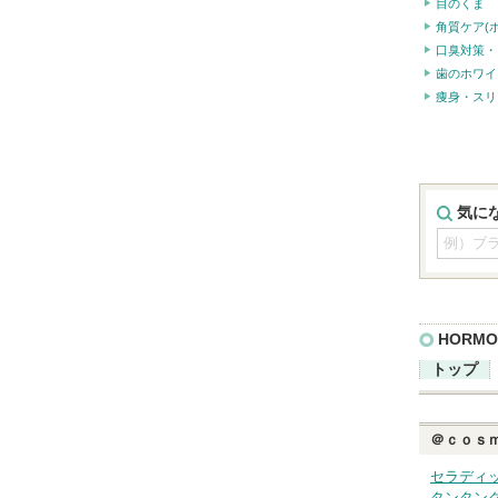
目のくま
角質ケア(
口臭対策・
歯のホワイ
痩身・スリ
気に
HORMO
トップ
＠ｃｏｓ
セラディ
タンタン