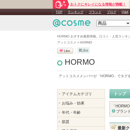
おトクにキレイになる情報が満載！
TOP
ランキング
ブランド
ブログ
Q&A
HORMO おすすめ最新情報。口コミ・人気ラン
アットコスメ
>
HORMO
0
Like
Like
HORMO
アットコスメメンバーが「
HORMO
」でタグ
トップ
アイテムカテゴリ
お悩み・効果
「
HORMO
ブラン
年代・年齢
肌質
最新ク