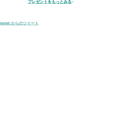
プレゼントをもっとみる
品
smenet からのツイート