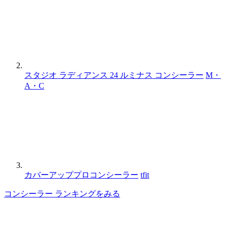
スタジオ ラディアンス 24 ルミナス コンシーラー
M・
A・C
カバーアッププロコンシーラー
tfit
コンシーラー ランキングをみる