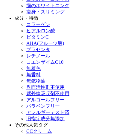
歯のホワイトニング
痩身・スリミング
成分・特徴
コラーゲン
ヒアルロン酸
ビタミンC
AHA(フルーツ酸)
プラセンタ
レチノール
コエンザイムQ10
無着色
無香料
無鉱物油
界面活性剤不使用
紫外線吸収剤不使用
アルコールフリー
パラベンフリー
アレルギーテスト済
旧指定成分無添加
その他人気タグ
CCクリーム