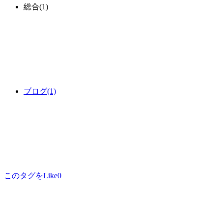
総合
(1)
ブログ
(1)
このタグをLike
0