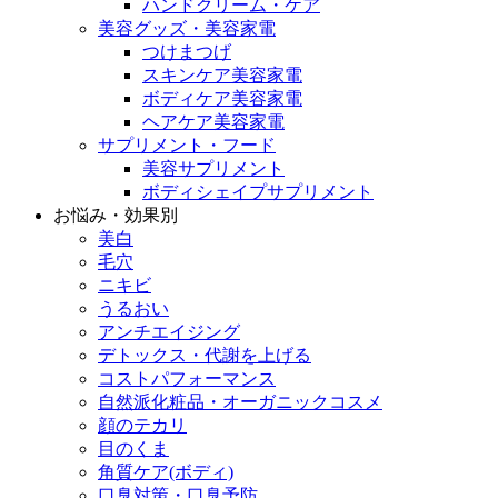
ハンドクリーム・ケア
美容グッズ・美容家電
つけまつげ
スキンケア美容家電
ボディケア美容家電
ヘアケア美容家電
サプリメント・フード
美容サプリメント
ボディシェイプサプリメント
お悩み・効果別
美白
毛穴
ニキビ
うるおい
アンチエイジング
デトックス・代謝を上げる
コストパフォーマンス
自然派化粧品・オーガニックコスメ
顔のテカリ
目のくま
角質ケア(ボディ)
口臭対策・口臭予防