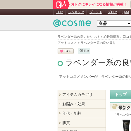
おトクにキレイになる情報が満載！
TOP
ランキング
ブランド
ブログ
Q&A
ラベンダー系の良い香り おすすめ最新情報。口コ
アットコスメ
>
ラベンダー系の良い香り
0
Like
Like
ラベンダー系の良
アットコスメメンバーが「
ラベンダー系の良
トップ
アイテムカテゴリ
お悩み・効果
最新ク
年代・年齢
「
ラベンダ
肌質