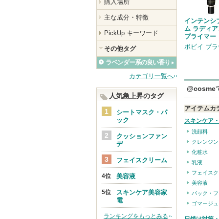
購入場所
主な成分・特徴
インテンシ
ム ラディ
PickUp キーワード
プライマー
ボビイ ブ
その他タグ
ラベンダー系の良い香り
カテゴリ一覧へ
@cosm
人気急上昇のタグ
アイテムカ
シートマスク・パ
ック
スキンケア
洗顔料
クッションファン
クレンジン
デ
化粧水
フェイスクリーム
乳液
フェイスク
美容液
美容液
スキンケア美容家
パック・フ
電
ゴマージュ
ランキングをもっとみる