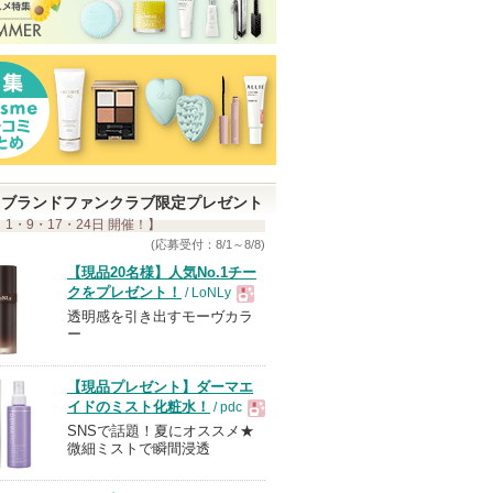
ブランドファンクラブ限定プレゼント
 1・9・17・24日 開催！】
(応募受付：8/1～8/8)
【現品20名様】人気No.1チー
クをプレゼント！
/ LoNLy
透明感を引き出すモーヴカラ
現
ー
品
【現品プレゼント】ダーマエ
イドのミスト化粧水！
/ pdc
SNSで話題！夏にオススメ★
現
微細ミストで瞬間浸透