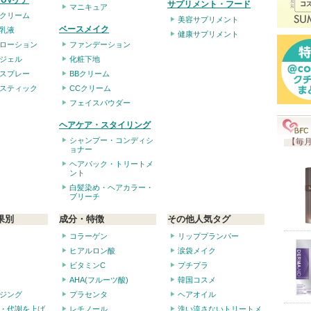
UVケア
サプリメント・フード
入
マニキュア
クリーム
美容サプリメント
り
ベースメイク
乳液
健康サプリメント
登
ローション
ファンデーション
録
ジェル
化粧下地
スプレー
BBクリーム
さ
スティック
CCクリーム
れ
フェイスパウダー
て
ヘアケア・スタイリング
い
シャンプー・コンディシ
【毎月
ま
ョナー
ヘアパック・トリートメ
す
ント
白髪染め・ヘアカラー・
ブリーチ
果別
成分・特徴
その他人気タグ
コラーゲン
リッププランパー
ヒアルロン酸
涙袋メイク
ビタミンC
プチプラ
AHA(フルーツ酸)
韓国コスメ
ジング
プラセンタ
ヘアオイル
・代謝を上げ
レチノール
洗い流さないトリートメ