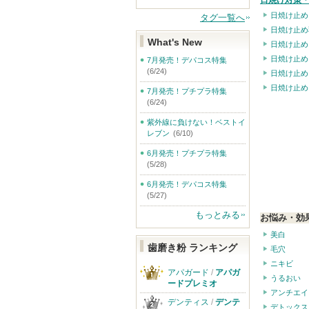
日焼け対策・
日焼け止め
タグ一覧へ
日焼け止め
What's New
日焼け止め
日焼け止め
7月発売！デパコス特集
(6/24)
日焼け止め
日焼け止め
7月発売！プチプラ特集
(6/24)
紫外線に負けない！ベストイ
レブン
(6/10)
6月発売！プチプラ特集
(5/28)
6月発売！デパコス特集
(5/27)
もっとみる
お悩み・効
美白
歯磨き粉 ランキング
毛穴
ニキビ
アパガード
/
アパガ
うるおい
ードプレミオ
アンチエイ
デンティス
/
デンテ
デトックス