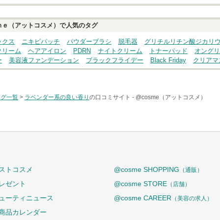
ｍｅ（アットコスメ）で人気のタグ
ックス
ニキビパッチ
パウダーブラシ
脱毛器
グリチルリチン酸ジカリ
クリーム
ヘアアイロン
PDRN
ナイトクリーム
トナーパッド
オングリ
ー
美容液ファンデーション
ブラックフライデー
Black Friday
クリアマ
タグ一覧
>
ラベンダー系の良い香り
の口コミサイト -
@cosme（アットコスメ）
ストコスメ
@cosme SHOPPING
（通販）
レゼント
@cosme STORE
（店舗）
ューティニュース
@cosme CAREER
（美容の求人）
商品カレンダー