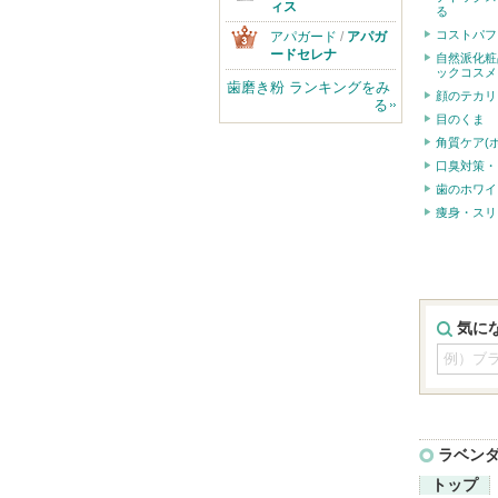
ィス
る
コストパフ
アパガード
/
アパガ
ードセレナ
自然派化粧
ックコスメ
歯磨き粉 ランキングをみ
顔のテカリ
る
目のくま
角質ケア(
口臭対策・
歯のホワイ
痩身・スリ
気に
ラベン
トップ