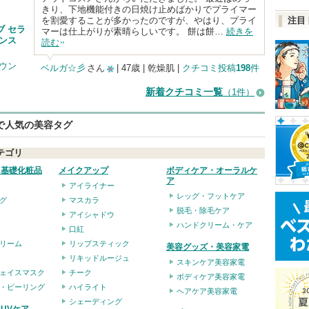
きり、下地機能付きの日焼け止めばかりでプライマー
を割愛することが多かったのですが、やはり、プライ
注目
ブ セラ
マーは仕上がりが素晴らしいです。 餅は餅…
続きを
アンス
読む
ラウン
ベルガ☆彡
さん
| 47歳 | 乾燥肌 |
クチコミ投稿
198
件
10
新着クチコミ一覧
（1件）
人
以
eで人気の美容タグ
上
の
テゴリ
メ
・基礎化粧品
メイクアップ
ボディケア・オーラルケ
ア
アイライナー
ン
レッグ・フットケア
グ
マスカラ
バ
脱毛・除毛ケア
アイシャドウ
ー
ハンドクリーム・ケア
口紅
に
リーム
リップスティック
美容グッズ・美容家電
リキッドルージュ
お
スキンケア美容家電
ェイスマスク
チーク
ボディケア美容家電
気
・ピーリング
ハイライト
ヘアケア美容家電
に
シェーディング