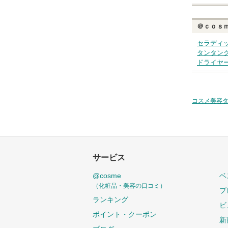
＠ｃｏｓ
セラディ
タンタン
ドライヤ
コスメ美容
サービス
@cosme
ベ
（化粧品・美容の口コミ）
プ
ランキング
ビ
ポイント・クーポン
新