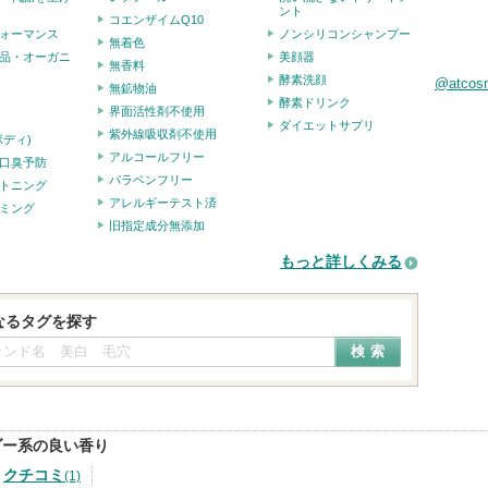
ント
コエンザイムQ10
ォーマンス
ノンシリコンシャンプー
無着色
品・オーガニ
美顔器
無香料
酵素洗顔
@atco
無鉱物油
酵素ドリンク
界面活性剤不使用
ダイエットサプリ
紫外線吸収剤不使用
ボディ)
アルコールフリー
口臭予防
パラベンフリー
トニング
アレルギーテスト済
ミング
旧指定成分無添加
もっと詳しくみる
なるタグを探す
ダー系の良い香り
クチコミ
(1)