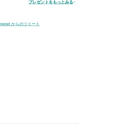
品
プレゼントをもっとみる
smenet からのツイート