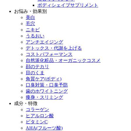
ボディシェイプサプリメント
お悩み・効果別
美白
毛穴
ニキビ
うるおい
アンチエイジング
デトックス・代謝を上げる
コストパフォーマンス
自然派化粧品・オーガニックコスメ
顔のテカリ
目のくま
角質ケア(ボディ)
口臭対策・口臭予防
歯のホワイトニング
痩身・スリミング
成分・特徴
コラーゲン
ヒアルロン酸
ビタミンC
AHA(フルーツ酸)