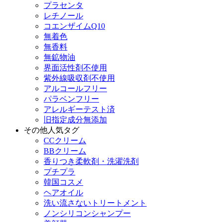
プラセンタ
レチノール
コエンザイムQ10
無着色
無香料
無鉱物油
界面活性剤不使用
紫外線吸収剤不使用
アルコールフリー
パラベンフリー
アレルギーテスト済
旧指定成分無添加
その他人気タグ
CCクリーム
BBクリーム
香りつき柔軟剤・洗濯洗剤
プチプラ
韓国コスメ
ヘアオイル
洗い流さないトリートメント
ノンシリコンシャンプー