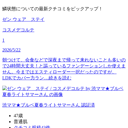
鱗状態についての最新クチコミをピックアップ！
ゼン ウェア ステイ
コスメデコルテ
1
2026/5/22
朝つけて、会食などで深夜まで帰って来れないことも多いの
で24時間大丈夫！と謳っているファンデーションしか使えま
せん。今まではエスティローダー一択だったのですが、
LDKでカバー力ラン…
続きを読む
渋ママ★ブルベ夏春ライトサマー
さん
認証済
47歳
普通肌
クチコミ投稿43件