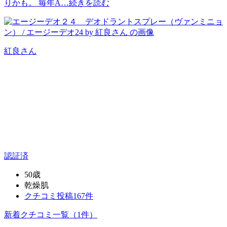
りかも。 毎年A…
続きを読む
紅良
さん
認証済
50歳
乾燥肌
クチコミ投稿167件
新着クチコミ一覧
（1件）