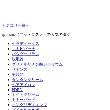
カテゴリ一覧へ
@cosme（アットコスメ）で人気のタグ
セラディックス
ニキビパッチ
パウダーブラシ
脱毛器
グリチルリチン酸ジカリウム
リデンス
美顔器
タンタンクリーム
ヘアアイロン
PDRN
ナイトクリーム
トナーパッド
オングリディエンツ
バイオヒールボ