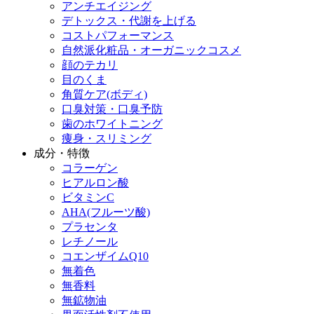
アンチエイジング
デトックス・代謝を上げる
コストパフォーマンス
自然派化粧品・オーガニックコスメ
顔のテカリ
目のくま
角質ケア(ボディ)
口臭対策・口臭予防
歯のホワイトニング
痩身・スリミング
成分・特徴
コラーゲン
ヒアルロン酸
ビタミンC
AHA(フルーツ酸)
プラセンタ
レチノール
コエンザイムQ10
無着色
無香料
無鉱物油