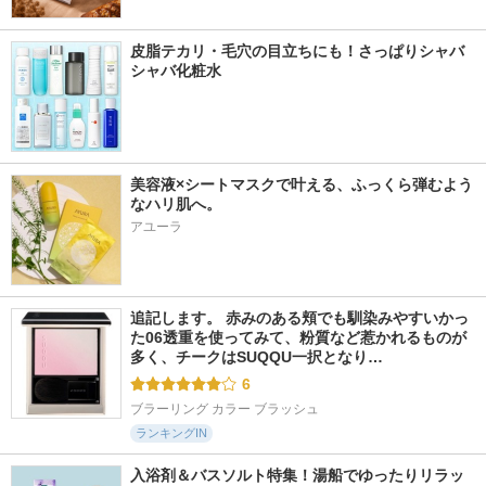
皮脂テカリ・毛穴の目立ちにも！さっぱりシャバ
シャバ化粧水
美容液×シートマスクで叶える、ふっくら弾むよう
なハリ肌へ。
アユーラ
追記します。 赤みのある頬でも馴染みやすいかっ
た06透重を使ってみて、粉質など惹かれるものが
多く、チークはSUQQU一択となり…
6
ブラーリング カラー ブラッシュ
ランキングIN
入浴剤＆バスソルト特集！湯船でゆったりリラッ