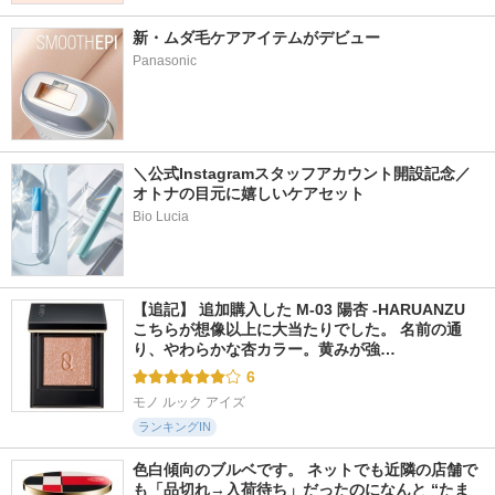
新・ムダ毛ケアアイテムがデビュー
Panasonic
＼公式Instagramスタッフアカウント開設記念／
オトナの目元に嬉しいケアセット
Bio Lucia
【追記】 追加購入した M-03 陽杏 -HARUANZU 
こちらが想像以上に大当たりでした。 名前の通
り、やわらかな杏カラー。黄みが強…
6
モノ ルック アイズ
ランキングIN
色白傾向のブルベです。 ネットでも近隣の店舗で
も「品切れ→入荷待ち」だったのになんと “たま