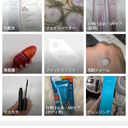
日焼け止め・UVケア
化粧水
フェイスパウダー
(顔用)
美容液
フィックスミスト
洗顔フォーム
日焼け止め・UVケア
マスカラ
(ボディ用)
クレンジング