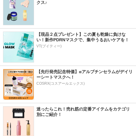
クス♪
【現品２点プレゼント】この夏も乾燥に負けな
い！新作PDRNマスクで、集中うるおいケアを！
VT(ブイティー)
【先行発売記念特価】αアルブチンセラムがデイリ
ーシートマスクへ！
COSRX(コスアールエックス)
迷ったらこれ！売れ筋の定番アイテムをカテゴリ
別にご紹介！