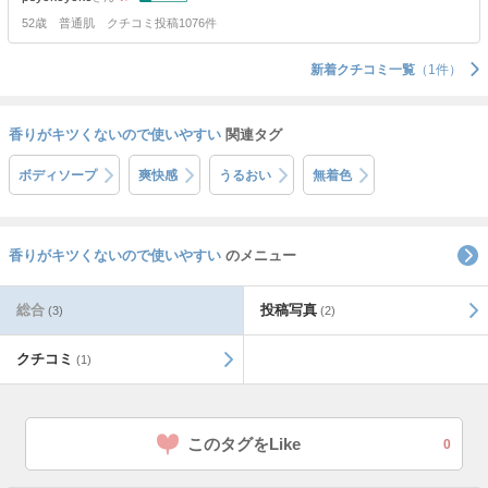
52歳
普通肌
クチコミ投稿1076件
新着クチコミ一覧
（1件）
香りがキツくないので使いやすい
関連タグ
ボディソープ
爽快感
うるおい
無着色
香りがキツくないので使いやすい
のメニュー
総合
投稿写真
(3)
(2)
クチコミ
(1)
このタグをLike
0