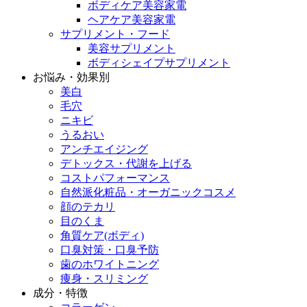
ボディケア美容家電
ヘアケア美容家電
サプリメント・フード
美容サプリメント
ボディシェイプサプリメント
お悩み・効果別
美白
毛穴
ニキビ
うるおい
アンチエイジング
デトックス・代謝を上げる
コストパフォーマンス
自然派化粧品・オーガニックコスメ
顔のテカリ
目のくま
角質ケア(ボディ)
口臭対策・口臭予防
歯のホワイトニング
痩身・スリミング
成分・特徴