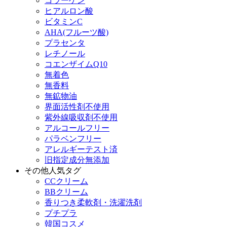
コラーゲン
ヒアルロン酸
ビタミンC
AHA(フルーツ酸)
プラセンタ
レチノール
コエンザイムQ10
無着色
無香料
無鉱物油
界面活性剤不使用
紫外線吸収剤不使用
アルコールフリー
パラベンフリー
アレルギーテスト済
旧指定成分無添加
その他人気タグ
CCクリーム
BBクリーム
香りつき柔軟剤・洗濯洗剤
プチプラ
韓国コスメ