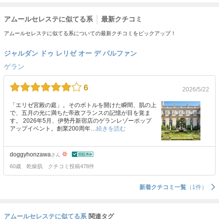
アムールセレステに似てる系
最新クチコミ
アムールセレステに似てる系についての最新クチコミをピックアップ！
ジャルダン ドゥ レリゼ オー デ パルファン
ゲラン
6
2026/5/22
「エリゼ宮殿の庭」。そのボトルを開けた瞬間、肌の上
で、五月の光に満ちた帝政フランスの記憶が目を覚ま
す。 2026年5月、伊勢丹新宿店のゲランレゾーポップ
アップイベント。創業200周年…
続きを読む
doggyhonzawa
さん
60歳
乾燥肌
クチコミ投稿478件
新着クチコミ一覧
（1件）
アムールセレステに似てる系
関連タグ