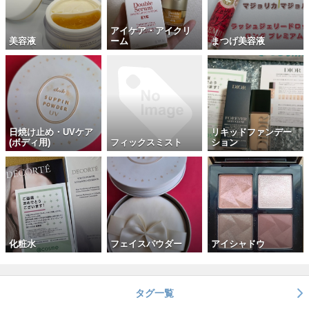
アイケア・アイクリ
美容液
ーム
まつげ美容液
日焼け止め・UVケア
リキッドファンデー
(ボディ用)
フィックスミスト
ション
化粧水
フェイスパウダー
アイシャドウ
タグ一覧