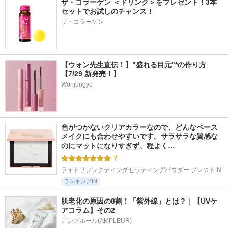
ザ・コラーゲン ＜ドリンク＞をプレゼント！3本
セットでお試しのチャンス！
ザ・コラーゲン
【ウォン先生直伝！】"盛れる目元"*の作り方
【7/29 新発売！】
Wonjungyo
色がつかないクリアカラーなので、どんなベース
メイクにも合わせやすいです。サラサラな質感な
のにマットになりすぎず、程よく…
7
ライトリフレクティングセッティングパウダー プレスト N
ランキングIN
肌老化の原因の8割！「紫外線」とは？｜【UVケ
アコラム】その2
アンプルール(AMPLEUR)