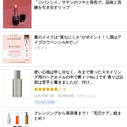
「ジバンシイ」サテンのツヤと発色で、品格と洗
練を引き出すリップ
夏のメイクは“落ちにくさ”がポイント！＼眉はア
イブロウペンシルNで♪／
パラドゥ
使い心地は申し分なく、今まで使ったスタイリン
グ用のヘアオイルの中で断トツNo.1です 香りは以
前は苦手と書きましたが、付け…
6
LOA THE OIL　BLANCHE（ブランシュ）
ランキングIN
クレンジングから美容液まで！「毛穴ケア」総ま
とめ！