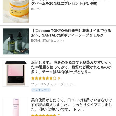
グバームを20名様にプレゼント(9/1~9/8)
manyo
【@cosme TOKYO先行発売】濃密オイルでうる
おう。SANTALの新ボディーソープ＆ミルク
BOTANIST(ボタニスト)
追記します。 赤みのある頬でも馴染みやすいかっ
た06透重を使ってみて、粉質など惹かれるものが
多く、チークはSUQQU一択となり…
6
ブラーリング カラー ブラッシュ
ランキングIN
美白使用がしたくて、口コミで好評で いきなりで
すが現品購入しました。 しっとりタイプにしまし
た。 使い心地いいです。 トラ…
7