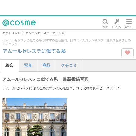
@cosme
アットコスメ
アムールセレステに似てる系
アムールセレステに似てる系 おすすめ最新情報。口コミ・人気ランキング・通販情報をまとめ
てチェック。
アムールセレステに似てる系
この
総合
写真
商品
クチコミ
タグ
アムールセレステに似てる系
最新投稿写真
を
アムールセレステに似てる系についての最新クチコミ投稿写真をピックアップ！
Like