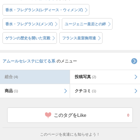
香水・フレグランス(レディース・ウィメンズ)
香水・フレグランス(メンズ)
ユージェニー皇后との絆
ゲランの歴史を開いた宮殿
フランス皇室御用達
アムールセレステに似てる系
のメニュー
総合
投稿写真
(4)
(2)
商品
クチコミ
(1)
(1)
このタグをLike
0
このページを友達にも知らせよう！