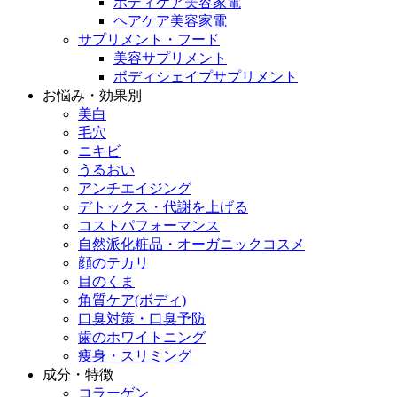
ボディケア美容家電
ヘアケア美容家電
サプリメント・フード
美容サプリメント
ボディシェイプサプリメント
お悩み・効果別
美白
毛穴
ニキビ
うるおい
アンチエイジング
デトックス・代謝を上げる
コストパフォーマンス
自然派化粧品・オーガニックコスメ
顔のテカリ
目のくま
角質ケア(ボディ)
口臭対策・口臭予防
歯のホワイトニング
痩身・スリミング
成分・特徴
コラーゲン