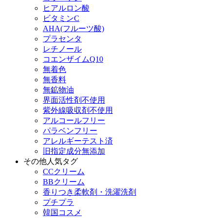
ヒアルロン酸
ビタミンC
AHA(フルーツ酸)
プラセンタ
レチノール
コエンザイムQ10
無着色
無香料
無鉱物油
界面活性剤不使用
紫外線吸収剤不使用
アルコールフリー
パラベンフリー
アレルギーテスト済
旧指定成分無添加
その他人気タグ
CCクリーム
BBクリーム
香りつき柔軟剤・洗濯洗剤
プチプラ
韓国コスメ