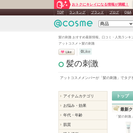
おトクにキレイになる情報が満載！
TOP
ランキング
ブランド
ブログ
Q&A
髪の刺激 おすすめ最新情報。口コミ・人気ランキ
アットコスメ
>
髪の刺激
0
Like
Like
髪の刺激
アットコスメメンバーが「
髪の刺激
」でタグ
トップ
アイテムカテゴリ
お悩み・効果
最新ク
年代・年齢
「
髪の刺激
肌質