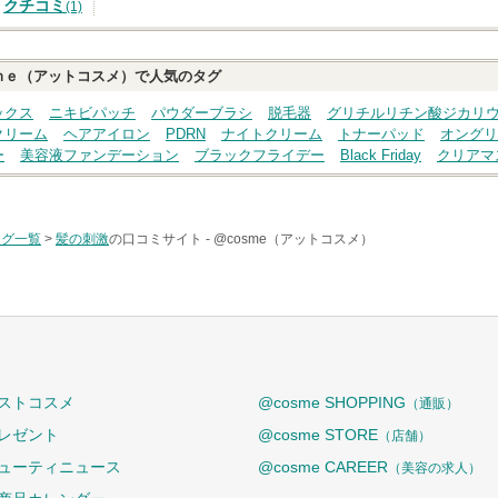
クチコミ
(1)
ｍｅ（アットコスメ）で人気のタグ
ックス
ニキビパッチ
パウダーブラシ
脱毛器
グリチルリチン酸ジカリ
クリーム
ヘアアイロン
PDRN
ナイトクリーム
トナーパッド
オングリ
ー
美容液ファンデーション
ブラックフライデー
Black Friday
クリアマ
タグ一覧
>
髪の刺激
の口コミサイト -
@cosme（アットコスメ）
ストコスメ
@cosme SHOPPING
（通販）
レゼント
@cosme STORE
（店舗）
ューティニュース
@cosme CAREER
（美容の求人）