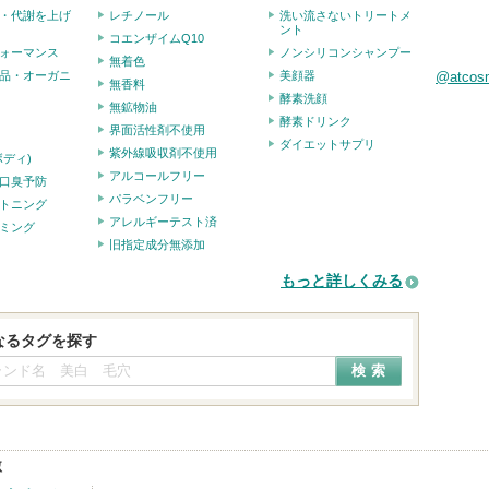
・代謝を上げ
レチノール
洗い流さないトリートメ
ント
コエンザイムQ10
ォーマンス
ノンシリコンシャンプー
無着色
品・オーガニ
美顔器
@atco
無香料
酵素洗顔
無鉱物油
酵素ドリンク
界面活性剤不使用
ダイエットサプリ
紫外線吸収剤不使用
ボディ)
アルコールフリー
口臭予防
パラベンフリー
トニング
アレルギーテスト済
ミング
旧指定成分無添加
もっと詳しくみる
なるタグを探す
激