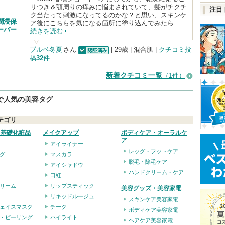
リつき＆顎周りの痒みに悩まされていて、髪がチクチ
注目
ク当たって刺激になってるのかな？と思い、スキンケ
潤浸保
ア後にこちらを気になる箇所に塗り込んでみたら…
ーバー
続きを読む
ブルベ冬夏
さん
| 29歳 | 混合肌 |
クチコミ投
稿
32
件
認証済
新着クチコミ一覧
（1件）
eで人気の美容タグ
テゴリ
・基礎化粧品
メイクアップ
ボディケア・オーラルケ
ア
アイライナー
レッグ・フットケア
グ
マスカラ
脱毛・除毛ケア
アイシャドウ
ハンドクリーム・ケア
口紅
リーム
リップスティック
美容グッズ・美容家電
リキッドルージュ
スキンケア美容家電
ェイスマスク
チーク
ボディケア美容家電
・ピーリング
ハイライト
ヘアケア美容家電