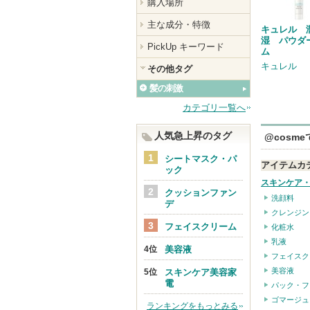
購入場所
主な成分・特徴
キュレル 
湿 パウダ
PickUp キーワード
ム
キュレル
その他タグ
髪の刺激
カテゴリ一覧へ
人気急上昇のタグ
@cosm
シートマスク・パ
アイテムカ
ック
スキンケア
クッションファン
洗顔料
デ
クレンジン
フェイスクリーム
化粧水
乳液
美容液
フェイスク
美容液
スキンケア美容家
電
パック・フ
ゴマージュ
ランキングをもっとみる