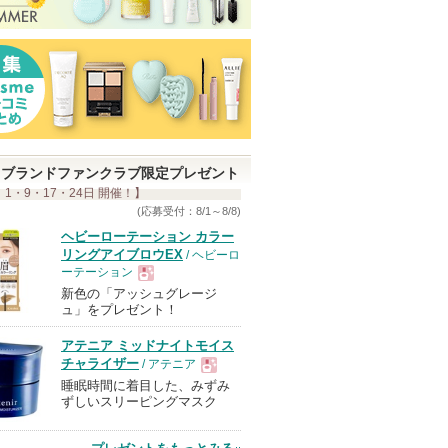
ブランドファンクラブ限定プレゼント
 1・9・17・24日 開催！】
(応募受付：8/1～8/8)
ヘビーローテーション カラー
リングアイブロウEX
/ ヘビーロ
ーテーション
新色の「アッシュグレージ
現
ュ」をプレゼント！
アテニア ミッドナイトモイス
品
チャライザー
/ アテニア
睡眠時間に着目した、みずみ
現
ずしいスリーピングマスク
品