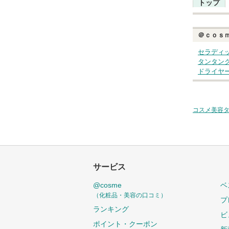
トップ
＠ｃｏｓ
セラディ
タンタン
ドライヤ
コスメ美容
サービス
@cosme
ベ
（化粧品・美容の口コミ）
プ
ランキング
ビ
ポイント・クーポン