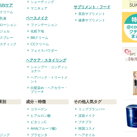
シェーディング
UVケア
サプリメント・フード
マニキュア
クリーム
美容サプリメント
ベースメイク
乳液
健康サプリメント
ローション
ファンデーション
ジェル
化粧下地
スプレー
BBクリーム
スティック
CCクリーム
フェイスパウダー
【毎月
ヘアケア・スタイリング
シャンプー・コンディシ
ョナー
ヘアパック・トリートメ
ント
白髪染め・ヘアカラー・
ブリーチ
果別
成分・特徴
その他人気タグ
コラーゲン
リッププランパー
ヒアルロン酸
涙袋メイク
ビタミンC
プチプラ
AHA(フルーツ酸)
韓国コスメ
ジング
プラセンタ
ヘアオイル