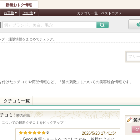
新着おトク情報
お買物
その他
カテゴリ一覧
ベストコスメ
ング・通販情報をまとめてチェック。
を付けたクチコミや商品情報など、「
髪の刺激
」についての美容総合情報です。
クチコミ一覧
チコミ
髪の刺激
髪
」についての最新クチコミをピックアップ！
6
2026/5/23 17:41:34
・Good 春頃ショートヘアにしてから、乾燥によるヒ