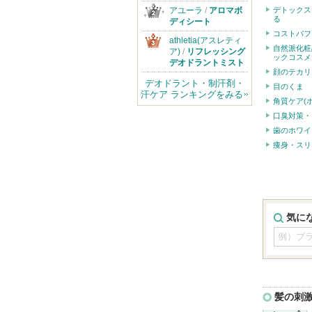
デトックス
アユーラ
/
アロマボ
る
ディシート
コストパフ
athletia(アスレティ
自然派化粧
ア)
/
リフレッシング
ックコスメ
デオドラントミスト
顔のテカリ
デオドラント・制汗剤・
目のくま
汗ケア ランキングをみる
角質ケア(
口臭対策・
歯のホワイ
痩身・スリ
気に
髪の刺