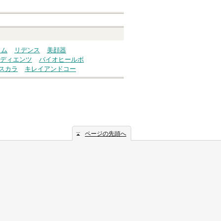
ウム
リデンス
美顔器
ディエンツ
バイオヒールボ
スカラ
キレイアンドコー
ページの先頭へ