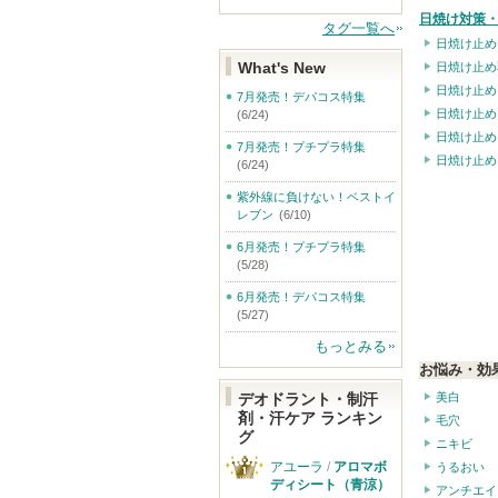
日焼け対策・
タグ一覧へ
日焼け止め
What's New
日焼け止め
日焼け止め
7月発売！デパコス特集
日焼け止め
(6/24)
日焼け止め
7月発売！プチプラ特集
日焼け止め
(6/24)
紫外線に負けない！ベストイ
レブン
(6/10)
6月発売！プチプラ特集
(5/28)
6月発売！デパコス特集
(5/27)
もっとみる
お悩み・効
美白
デオドラント・制汗
剤・汗ケア ランキン
毛穴
グ
ニキビ
アユーラ
/
アロマボ
うるおい
ディシート（青涼）
アンチエイ